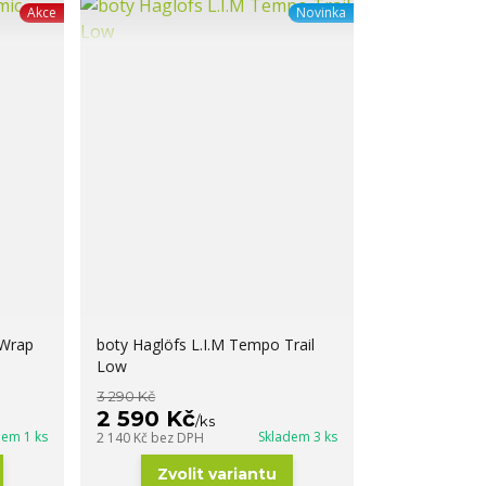
Akce
Novinka
 Wrap
boty Haglöfs L.I.M Tempo Trail
Low
3 290 Kč
2 590 Kč
/
ks
dem 1 ks
Skladem 3 ks
2 140 Kč
bez DPH
Zvolit variantu