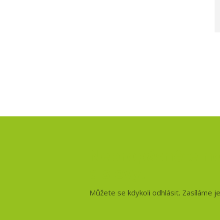
Nepropásněte no
a slevy!
Můžete se kdykoli odhlásit. Zasíláme j