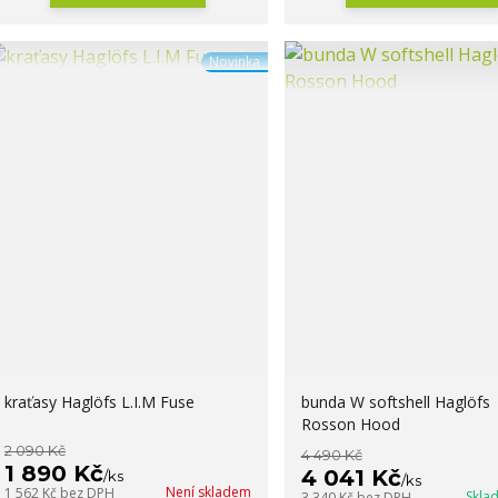
Novinka
kraťasy Haglöfs L.I.M Fuse
bunda W softshell Haglöfs
Rosson Hood
2 090 Kč
4 490 Kč
1 890 Kč
4 041 Kč
/
ks
/
ks
Není skladem
1 562 Kč
bez DPH
Skla
3 340 Kč
bez DPH