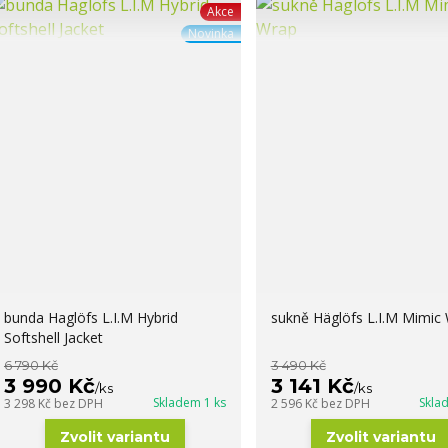
Akce
Novinka
bunda Haglöfs L.I.M Hybrid
sukně Häglöfs L.I.M Mimic
Softshell Jacket
6 790 Kč
3 490 Kč
3 990 Kč
3 141 Kč
/
ks
/
ks
Skladem 1 ks
Skla
3 298 Kč
bez DPH
2 596 Kč
bez DPH
Zvolit variantu
Zvolit variantu