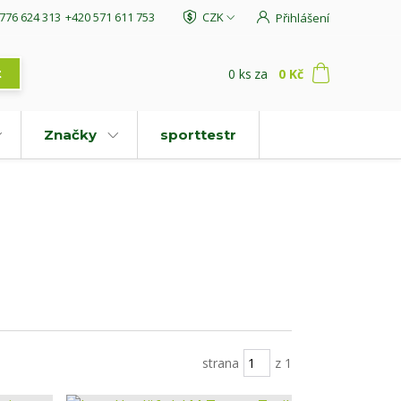
776 624 313
+420 571 611 753
CZK
Přihlášení
0
ks
za
0 Kč
t
Značky
sporttestr
strana
z 1