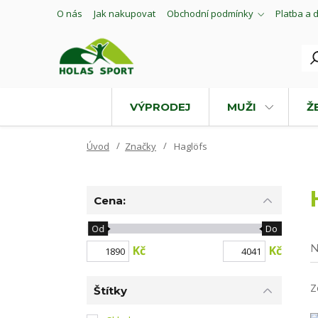
O nás
Jak nakupovat
Obchodní podmínky
Platba a 
VÝPRODEJ
MUŽI
Ž
Úvod
Značky
Haglöfs
Cena:
Od
Do
N
Kč
Kč
Z
Štítky