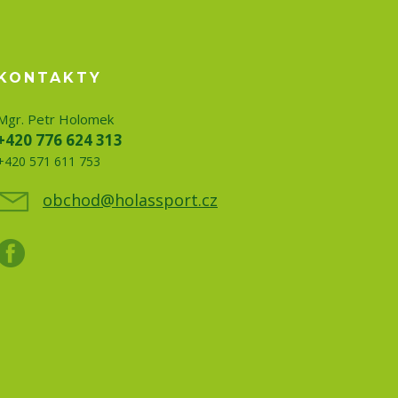
KONTAKTY
Mgr. Petr Holomek
+420 776 624 313
+420 571 611 753
obchod@holassport.cz