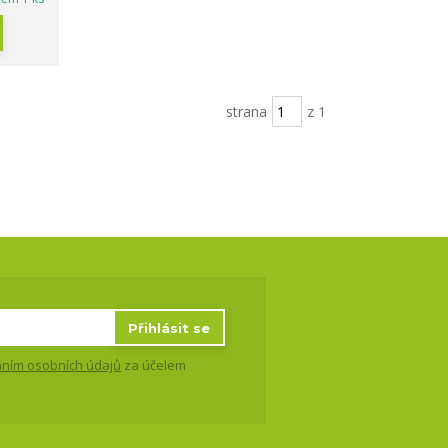
strana
z 1
Přihlásit se
ním osobních údajů
za účelem