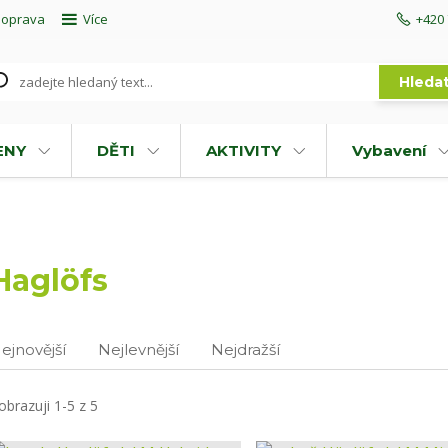
doprava
Více
+420 
Hleda
ENY
DĚTI
AKTIVITY
Vybavení
Haglöfs
ejnovější
Nejlevnější
Nejdražší
obrazuji 1-5 z 5