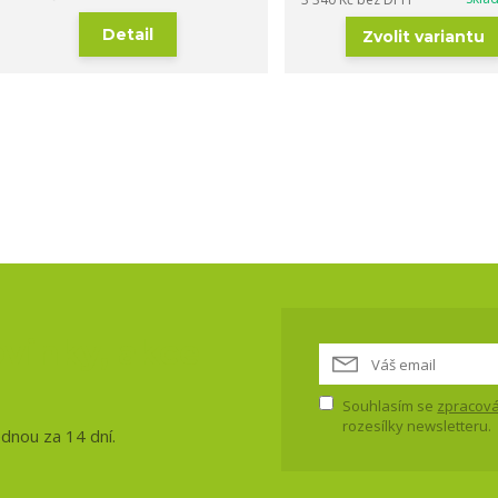
Detail
Zvolit variantu
vinky, akce
Souhlasím se
zpracová
rozesílky newsletteru.
ednou za 14 dní.