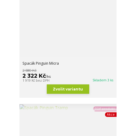
Spacák Pinguin Micra
2 580 Kč
2 322 Kč
/
ks
Skladem 3 ks
1 919 Kč
bez DPH
Zvolit variantu
TOP produkt
Akce