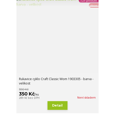
TOP produkt
Akce
Rukavice cyklo Craft Classic Wom 1903305 - barva -
velikost
590 Kč
350 Kč
/
ks
Není skladem
289 Kč
bez DPH
Detail