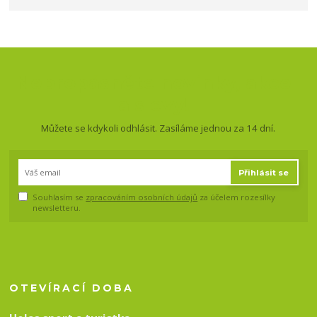
Nepropásněte novinky, akce
a slevy!
Můžete se kdykoli odhlásit. Zasíláme jednou za 14 dní.
Přihlásit se
Souhlasím se
zpracováním osobních údajů
za účelem rozesílky
newsletteru.
OTEVÍRACÍ DOBA