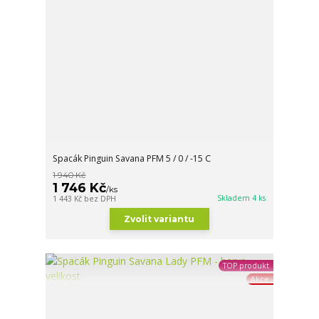
Spacák Pinguin Savana PFM 5 / 0 / -15 C
1 940 Kč
1 746 Kč
/
ks
Skladem 4 ks
1 443 Kč
bez DPH
Zvolit variantu
TOP produkt
Akce