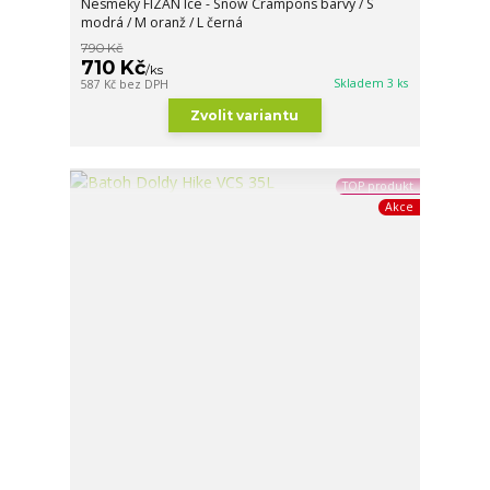
Nesmeky FIZAN Ice - Snow Crampons barvy / S
modrá / M oranž / L černá
790 Kč
710 Kč
/
ks
Skladem 3 ks
587 Kč
bez DPH
Zvolit variantu
TOP produkt
Akce