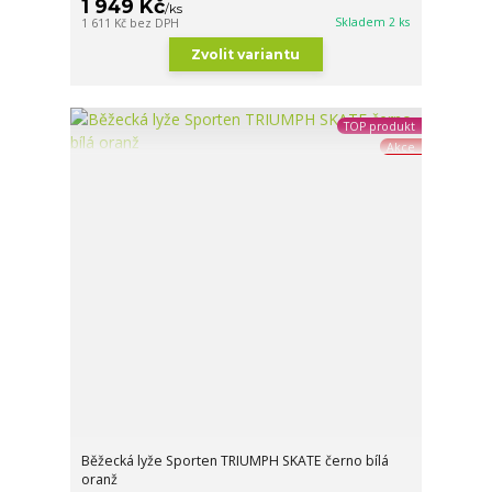
1 949 Kč
/
ks
Skladem 2 ks
1 611 Kč
bez DPH
Zvolit variantu
TOP produkt
Akce
Běžecká lyže Sporten TRIUMPH SKATE černo bílá
oranž