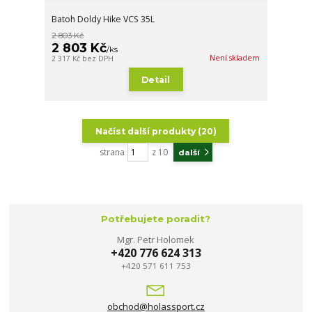
Batoh Doldy Hike VCS 35L
2 803 Kč
2 803 Kč
/
ks
Není skladem
2 317 Kč
bez DPH
Detail
Načíst další produkty (20)
strana
z 10
další
Potřebujete poradit?
Mgr. Petr Holomek
+420 776 624 313
+420 571 611 753
obchod@holassport.cz