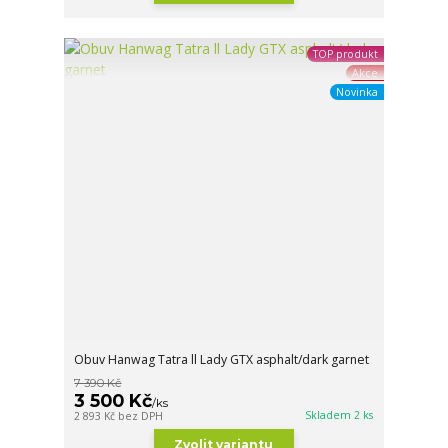
TOP produkt
Akce
Novinka
Obuv Hanwag Tatra ll Lady GTX asphalt/dark garnet
7 390 Kč
3 500 Kč
/
ks
Skladem 2 ks
2 893 Kč
bez DPH
Zvolit variantu