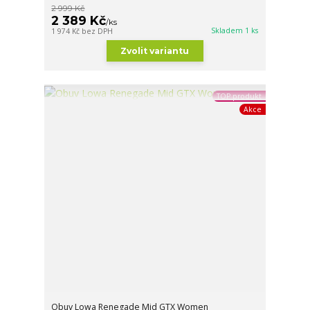
2 999 Kč
2 389 Kč
/
ks
Skladem 1 ks
1 974 Kč
bez DPH
Zvolit variantu
TOP produkt
Akce
Obuv Lowa Renegade Mid GTX Women