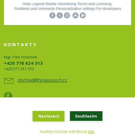
KONTAKTY
Mgr. Petr Holomek
+420 776 624 313
+420 571 611 753
obchod@holassport.cz
Nastavení
Souhlasím
Holas sport a turistika 2020
Souhlas můžete odmítnout
zde
.
Vytvořeno na
Eshop-rychle.cz