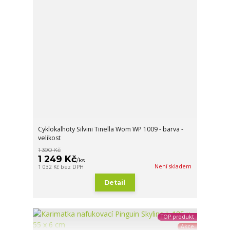
Cyklokalhoty Silvini Tinella Wom WP 1009 - barva -
velikost
1 390 Kč
1 249 Kč
/
ks
Není skladem
1 032 Kč
bez DPH
Detail
TOP produkt
Akce