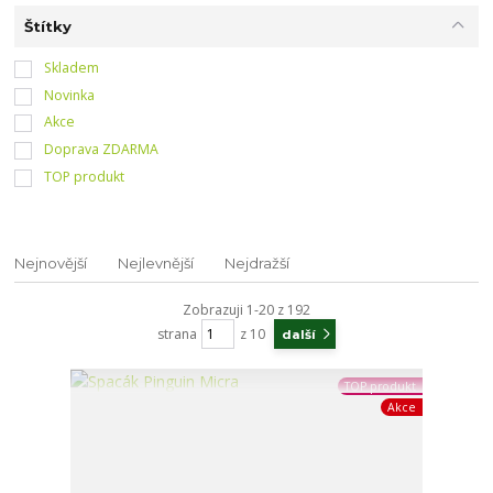
Štítky
Skladem
Novinka
Akce
Doprava ZDARMA
TOP produkt
Nejnovější
Nejlevnější
Nejdražší
Zobrazuji 1-20 z 192
strana
z 10
další
TOP produkt
Akce