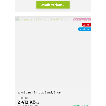
Zvolit variantu
TOP produkt
Akce
Novinka
sukně zimní Skhoop Sandy Short
2 680 Kč
2 412 Kč
/
ks
Skladem 2 ks
1 993 Kč
bez DPH