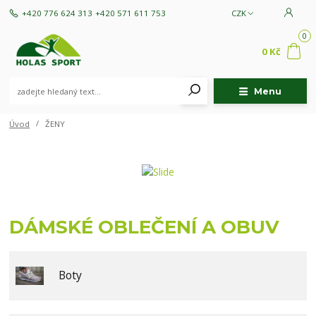
+420 776 624 313
+420 571 611 753
CZK
0
0 Kč
Menu
Úvod
ŽENY
DÁMSKÉ OBLEČENÍ A OBUV
Boty