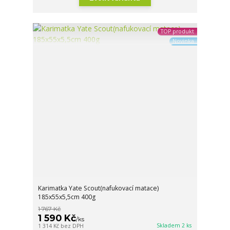
TOP produkt
Novinka
Karimatka Yate Scout(nafukovací matace)
185x55x5,5cm 400g
1 767 Kč
1 590 Kč
/
ks
Skladem 2 ks
1 314 Kč
bez DPH