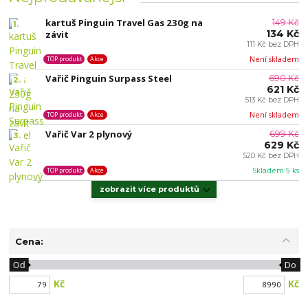
kartuš Pinguin Travel Gas 230g na
149 Kč
1.
134 Kč
závit
111 Kč bez DPH
Není skladem
TOP produkt
Akce
Vařič Pinguin Surpass Steel
690 Kč
2.
621 Kč
513 Kč bez DPH
Není skladem
TOP produkt
Akce
Vařič Var 2 plynový
699 Kč
3.
629 Kč
520 Kč bez DPH
Skladem 5 ks
TOP produkt
Akce
zobrazit více produktů
Cena:
Od
Do
Kč
Kč