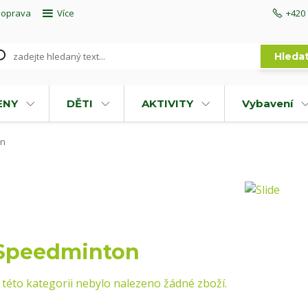
doprava
Více
+420 
Hleda
ENY
DĚTI
AKTIVITY
Vybavení
on
Speedminton
 této kategorii nebylo nalezeno žádné zboží.