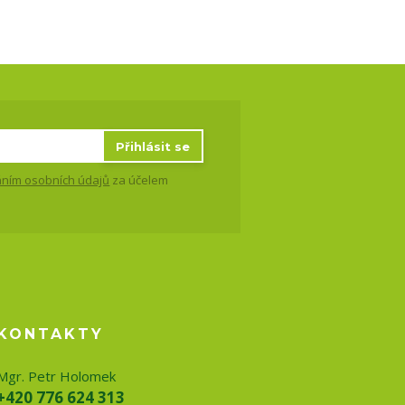
Přihlásit se
ním osobních údajů
za účelem
KONTAKTY
Mgr. Petr Holomek
+420 776 624 313