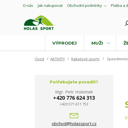
O nás
Jak nakupovat
Obchodní podmínky
Platba a 
VÝPRODEJ
MUŽI
Ž
Úvod
AKTIVITY
Raketové sporty
Speedmint
Potřebujete poradit?
Mgr. Petr Holomek
+420 776 624 313
+420 571 611 753
V
obchod@holassport.cz