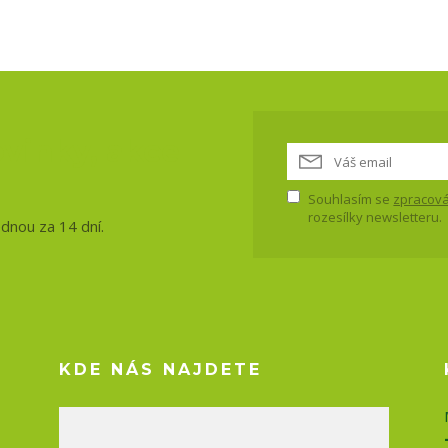
vinky, akce
Souhlasím se
zpracová
rozesílky newsletteru.
ednou za 14 dní.
KDE NÁS NAJDETE