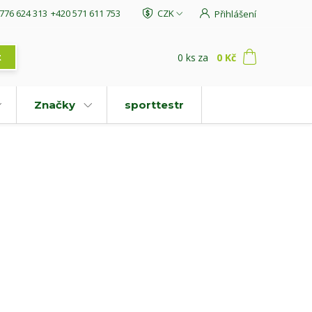
776 624 313
+420 571 611 753
CZK
Přihlášení
0
ks
za
0 Kč
t
Značky
sporttestr