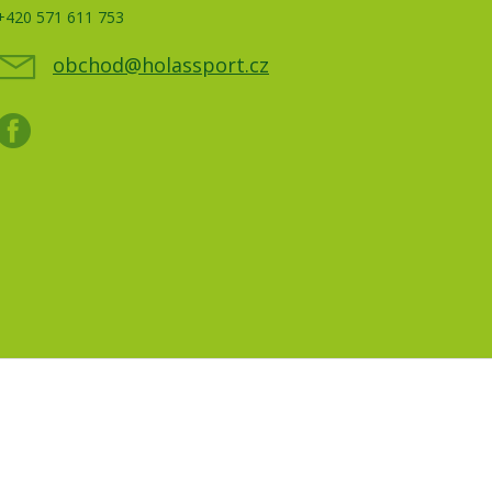
+420 571 611 753
obchod@holassport.cz