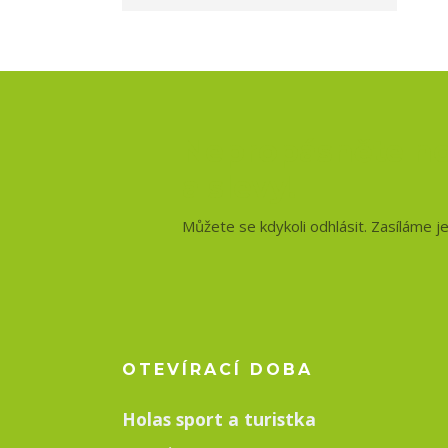
Nepropásněte no
a slevy!
Můžete se kdykoli odhlásit. Zasíláme j
OTEVÍRACÍ DOBA
Holas sport a turistka