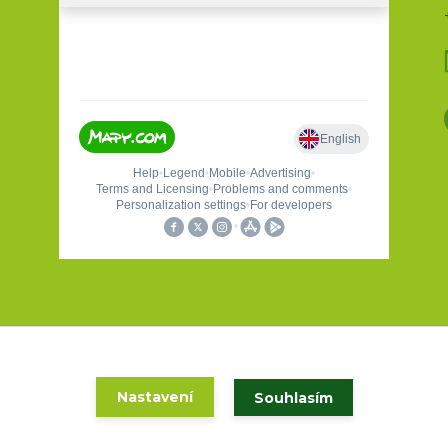
Holas sport a turistika 2020
Nastavení
Souhlasím
Vytvořeno na
Eshop-rychle.cz