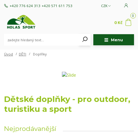
+420 776 624 313
+420 571 611 753
CZK
0
0 Kč
Menu
Úvod
DĚTI
Doplňky
Dětské doplňky - pro outdoor,
turistiku a sport
Nejprodávanější