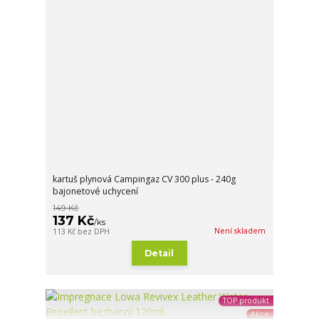
kartuš plynová Campingaz CV 300 plus - 240g
bajonetové uchycení
149 Kč
137 Kč
/
ks
Není skladem
113 Kč
bez DPH
Detail
TOP produkt
Akce