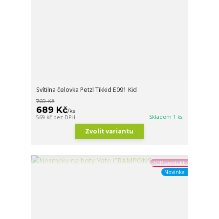
Svítilna čelovka Petzl Tikkid E091 Kid
769 Kč
689 Kč
/
ks
Skladem 1 ks
569 Kč
bez DPH
Zvolit variantu
TOP produkt
Novinka