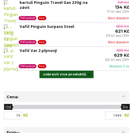
kartuš Pinguin Travel Gas 230g na
149 Kč
1.
134 Kč
závit
111 Kč bez DPH
Není skladem
TOP produkt
Akce
Vařič Pinguin Surpass Steel
690 Kč
2.
621 Kč
513 Kč bez DPH
Není skladem
TOP produkt
Akce
Vařič Var 2 plynový
699 Kč
3.
629 Kč
520 Kč bez DPH
Skladem 5 ks
TOP produkt
Akce
zobrazit více produktů
Cena:
Od
Do
Kč
Kč
Štítky