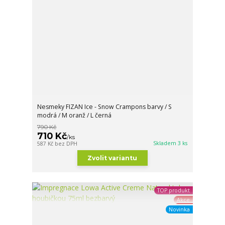
Nesmeky FIZAN Ice - Snow Crampons barvy / S
modrá / M oranž / L černá
790 Kč
710 Kč
/
ks
Skladem 3 ks
587 Kč
bez DPH
Zvolit variantu
TOP produkt
Akce
Novinka