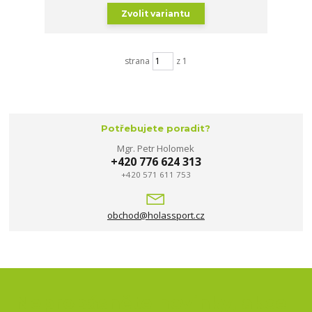
Zvolit variantu
strana
z 1
Potřebujete poradit?
Mgr. Petr Holomek
+420 776 624 313
+420 571 611 753
obchod@holassport.cz
Nepropásněte novinky, akce