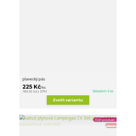
plavecký pás
225 Kč
/
ks
Skladem 6 ks
186 Kč
bez DPH
Zvolit variantu
TOP produkt
Akce