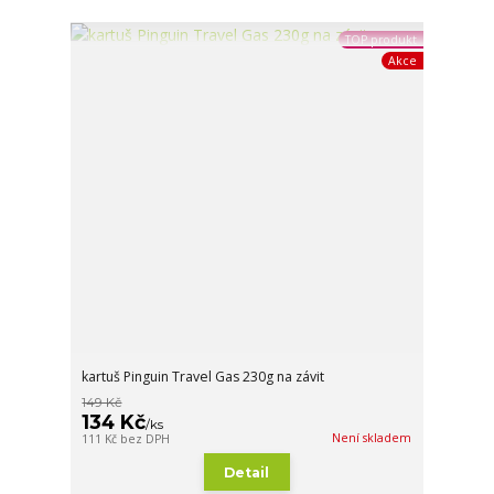
TOP produkt
Akce
kartuš Pinguin Travel Gas 230g na závit
149 Kč
134 Kč
/
ks
Není skladem
111 Kč
bez DPH
Detail