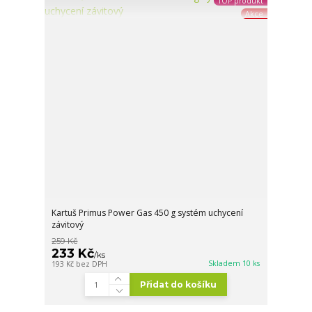
TOP produkt
Akce
Kartuš Primus Power Gas 450 g systém uchycení
závitový
259 Kč
233 Kč
/
ks
Skladem 10 ks
193 Kč
bez DPH
Přidat do košíku