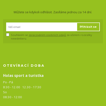
a slevy!
Můžete se kdykoli odhlásit. Zasíláme jednou za 14 dní.
Přihlásit se
Souhlasím se
zpracováním osobních údajů
za účelem rozesílky
newsletteru.
OTEVÍRACÍ DOBA
Holas sport a turistka
Po - Pá
8:30 - 12.00 12.30 -
17:30
So
08:30 - 12:00