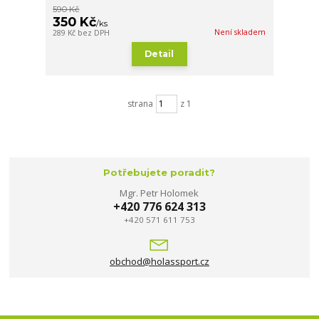
590 Kč
350 Kč
/
ks
Není skladem
289 Kč
bez DPH
Detail
strana
z 1
Potřebujete poradit?
Mgr. Petr Holomek
+420 776 624 313
+420 571 611 753
obchod@holassport.cz