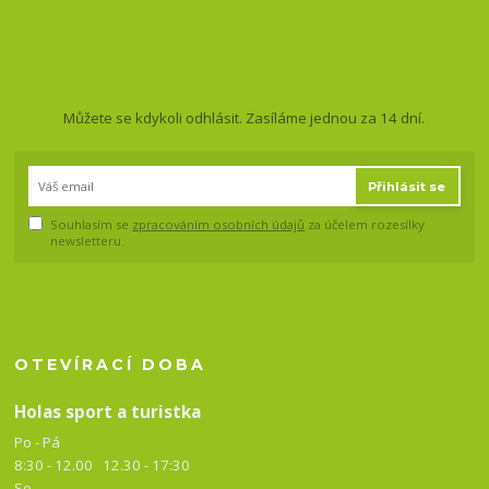
Nepropásněte novinky, akce
a slevy!
Můžete se kdykoli odhlásit. Zasíláme jednou za 14 dní.
Přihlásit se
Souhlasím se
zpracováním osobních údajů
za účelem rozesílky
newsletteru.
OTEVÍRACÍ DOBA
Holas sport a turistka
Po - Pá
8:30 - 12.00 12.30 -
17:30
So