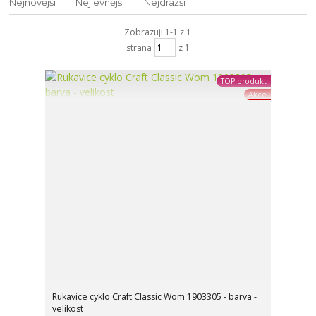
Nejnovější
Nejlevnější
Nejdražší
Zobrazuji 1-1 z 1
strana
z 1
TOP produkt
Akce
Rukavice cyklo Craft Classic Wom 1903305 - barva -
velikost