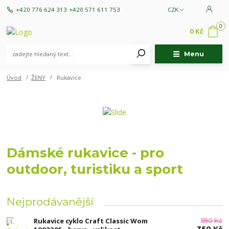
+420 776 624 313
+420 571 611 753
CZK
0
0 Kč
Menu
Úvod
ŽENY
Rukavice
Dámské rukavice - pro
outdoor, turistiku a sport
Nejprodávanější
Rukavice cyklo Craft Classic Wom
590 Kč
1.