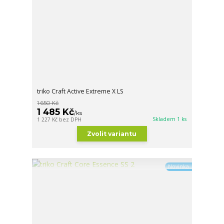
triko Craft Active Extreme X LS
1 650 Kč
1 485 Kč
/
ks
Skladem 1 ks
1 227 Kč
bez DPH
Zvolit variantu
Novinka