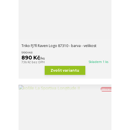
Triko FJ?ll Raven Logo 87310 - barva - velikost
990 Kč
890 Kč
/
ks
Skladem 1 ks
736 Kč
bez DPH
Zvolit variantu
Akce