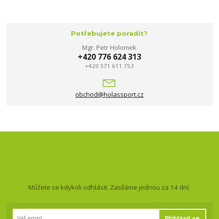
Potřebujete poradit?
Mgr. Petr Holomek
+420 776 624 313
+420 571 611 753
obchod@holassport.cz
Nepropásněte novinky, akce
a slevy!
Můžete se kdykoli odhlásit. Zasíláme jednou za 14 dní.
Přihlásit se