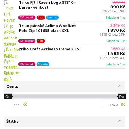
Triko FJ?ll Raven Logo 87310 -
990 Kč
1.
890 Kč
barva - velikost
736 Kč bez DPH
Skladem 1 ks
TOP produkt
Akce
Novinka
Triko pánské Aclima WoolNet
2 349 Kč
2.
1 870 Kč
Polo Zip 101635 black XXL
1 545 Kč bez DPH
Skladem 1 ks
TOP produkt
Akce
triko Craft Active Extreme X LS
1 650 Kč
3.
1 485 Kč
1 227 Kč bez DPH
Skladem 1 ks
TOP produkt
Novinka
Cena:
Od
Do
Kč
Kč
Štítky