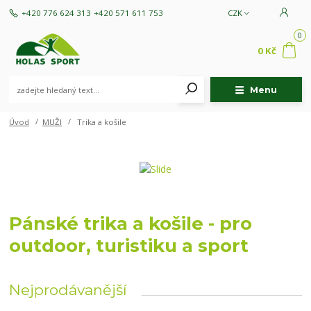
+420 776 624 313
+420 571 611 753
CZK
0
0 Kč
Menu
Úvod
MUŽI
Trika a košile
Pánské trika a košile - pro
outdoor, turistiku a sport
Nejprodávanější