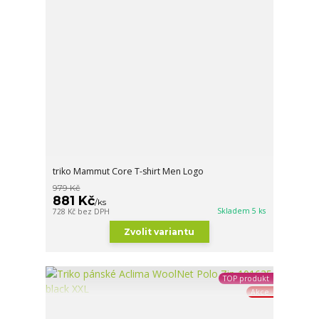
triko Mammut Core T-shirt Men Logo
979 Kč
881 Kč
/
ks
Skladem 5 ks
728 Kč
bez DPH
Zvolit variantu
TOP produkt
Akce