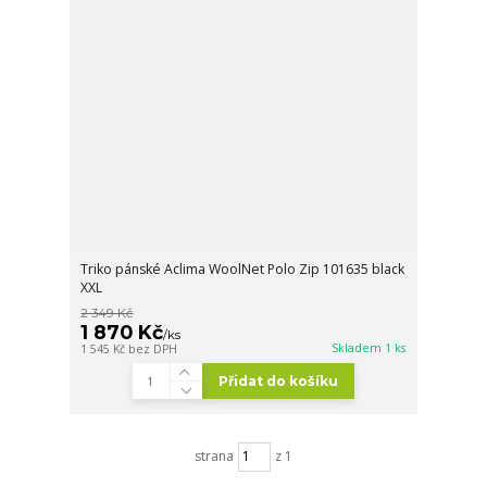
Triko pánské Aclima WoolNet Polo Zip 101635 black
XXL
2 349 Kč
1 870 Kč
/
ks
Skladem 1 ks
1 545 Kč
bez DPH
Přidat do košíku
strana
z 1