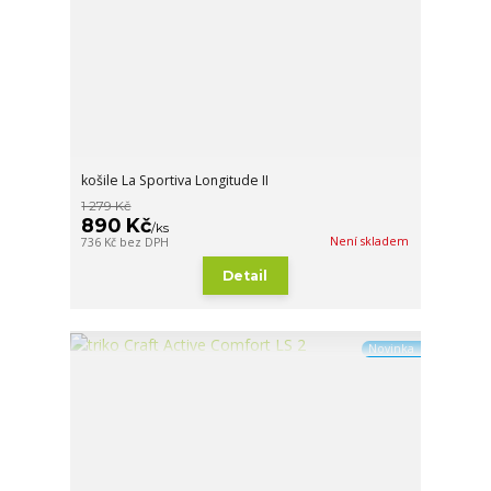
košile La Sportiva Longitude II
1 279 Kč
890 Kč
/
ks
Není skladem
736 Kč
bez DPH
Detail
Novinka