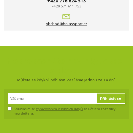
+420 776 624 313
+420 571 611 753
obchod@holassport.cz
Nepropásněte novinky, akce
a slevy!
Můžete se kdykoli odhlásit. Zasíláme jednou za 14 dní.
Přihlásit se
Souhlasím se
zpracováním osobních údajů
za účelem rozesílky
newsletteru.