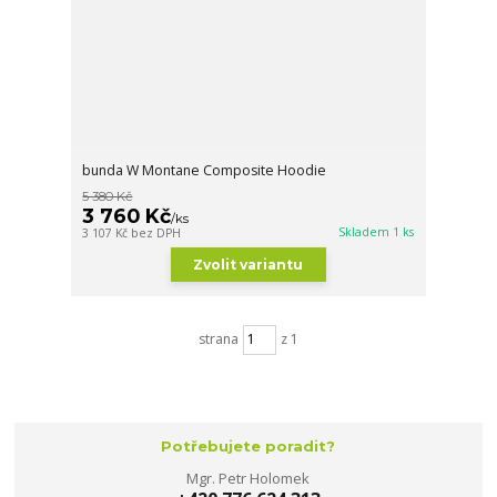
bunda W Montane Composite Hoodie
5 380 Kč
3 760 Kč
/
ks
Skladem 1 ks
3 107 Kč
bez DPH
Zvolit variantu
strana
z 1
Potřebujete poradit?
Mgr. Petr Holomek