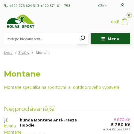
+420 776 624 313
+420 571 611 753
CZK
0
0 Kč
Menu
Úvod
Značky
Montane
Montane
Montane speciálka na sportovní a outdoorového vybavení
Nejprodávanější
bunda Montane Anti-Freeze
5 870 Kč
1.
5 280 Kč
Hoodie
4 364 Kč bez DPH