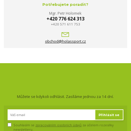
Potřebujete poradit?
Mgr. Petr Holomek
+420 776 624 313
+420 571 611 753
obchod@holassport.cz
Nepropásněte novinky, akce
a slevy!
Můžete se kdykoli odhlásit. Zasíláme jednou za 14 dní.
Přihlásit se
Souhlasím se
zpracováním osobních údajů
za účelem rozesílky
newsletteru.