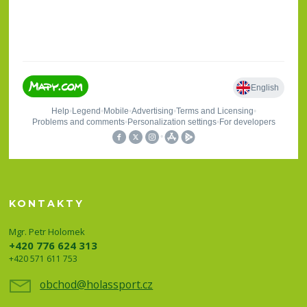
KONTAKTY
Mgr. Petr Holomek
+420 776 624 313
+420 571 611 753
obchod@holassport.cz