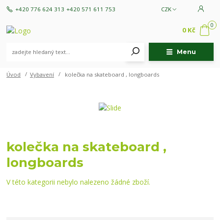
+420 776 624 313
+420 571 611 753
CZK
0
0 Kč
Menu
Úvod
Vybavení
kolečka na skateboard , longboards
kolečka na skateboard ,
longboards
V této kategorii nebylo nalezeno žádné zboží.