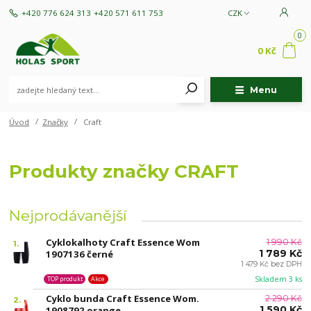
+420 776 624 313
+420 571 611 753
CZK
0
0 Kč
Menu
Úvod
Značky
Craft
Produkty značky CRAFT
Nejprodávanější
Cyklokalhoty Craft Essence Wom
1 990 Kč
1.
1 789 Kč
1907136 černé
1 479 Kč bez DPH
Skladem 3 ks
TOP produkt
Akce
Cyklo bunda Craft Essence Wom.
2 290 Kč
2.
1 590 Kč
1908792 orange