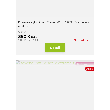
Rukavice cyklo Craft Classic Wom 1903305 - barva -
velikost
590 Kč
350 Kč
/
ks
Není skladem
289 Kč
bez DPH
Detail
TOP produkt
Akce