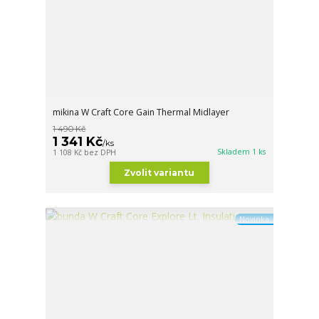
mikina W Craft Core Gain Thermal Midlayer
1 490 Kč
1 341 Kč
/
ks
Skladem 1 ks
1 108 Kč
bez DPH
Zvolit variantu
Novinka