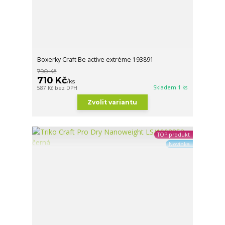
Boxerky Craft Be active extréme 193891
790 Kč
710 Kč
/
ks
Skladem 1 ks
587 Kč
bez DPH
Zvolit variantu
TOP produkt
Novinka