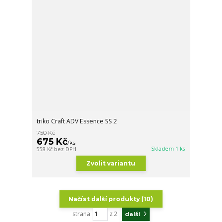
triko Craft ADV Essence SS 2
750 Kč
675 Kč
/
ks
Skladem 1 ks
558 Kč
bez DPH
Zvolit variantu
Načíst další produkty (10)
strana
z 2
další