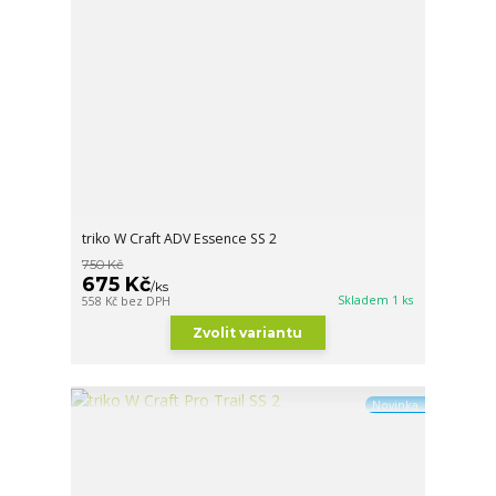
triko W Craft ADV Essence SS 2
750 Kč
675 Kč
/
ks
Skladem 1 ks
558 Kč
bez DPH
Zvolit variantu
Novinka