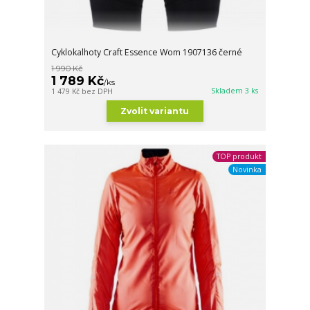
Cyklokalhoty Craft Essence Wom 1907136 černé
1 990 Kč
1 789 Kč
/
ks
Skladem 3 ks
1 479 Kč
bez DPH
Zvolit variantu
TOP produkt
Novinka