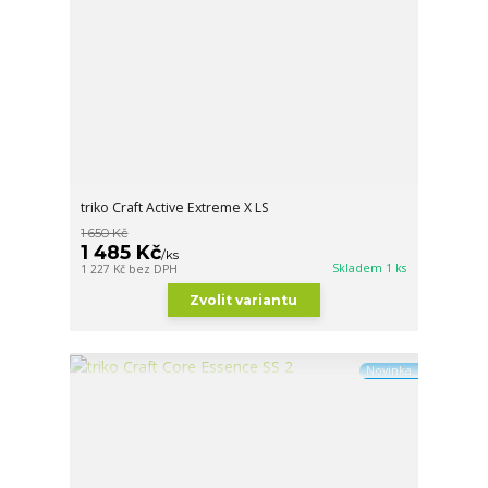
triko Craft Active Extreme X LS
1 650 Kč
1 485 Kč
/
ks
Skladem 1 ks
1 227 Kč
bez DPH
Zvolit variantu
Novinka