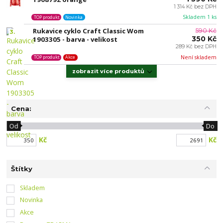
1 314 Kč bez DPH
Skladem 1 ks
TOP produkt
Novinka
Rukavice cyklo Craft Classic Wom
590 Kč
3.
350 Kč
1903305 - barva - velikost
289 Kč bez DPH
Není skladem
TOP produkt
Akce
zobrazit více produktů
Cena:
Od
Do
Kč
Kč
Štítky
Skladem
Novinka
Akce