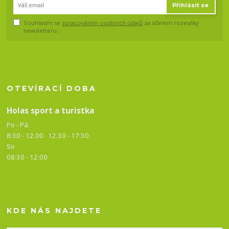
Přihlásit se
Souhlasím se
zpracováním osobních údajů
za účelem rozesílky
newsletteru.
OTEVÍRACÍ DOBA
Holas sport a turistka
Po - Pá
8:30 - 12.00 12.30 -
17:30
So
08:30 - 12:00
KDE NÁS NAJDETE