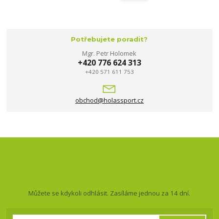
Potřebujete poradit?
Mgr. Petr Holomek
+420 776 624 313
+420 571 611 753
obchod@holassport.cz
Nepropásněte novinky, akce
a slevy!
Můžete se kdykoli odhlásit. Zasíláme jednou za 14 dní.