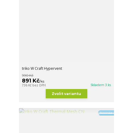
triko W Craft Hypervent
990 Kč
891 Kč
/
ks
Skladem 3 ks
736 Kč
bez DPH
Zvolit variantu
Novinka