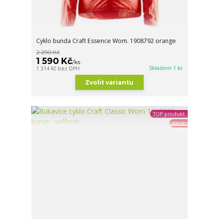
Cyklo bunda Craft Essence Wom. 1908792 orange
2 290 Kč
1 590 Kč
/
ks
Skladem 1 ks
1 314 Kč
bez DPH
Zvolit variantu
TOP produkt
Akce