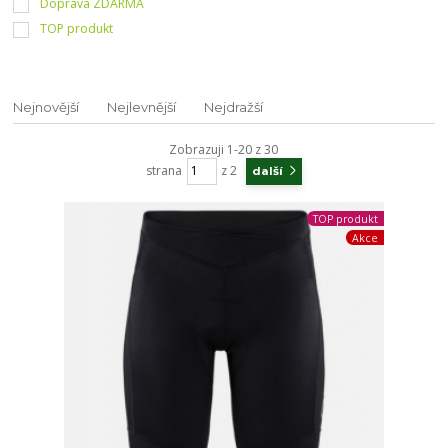
Doprava ZDARMA
TOP produkt
Nejnovější
Nejlevnější
Nejdražší
Zobrazuji 1-20 z 30
strana
z 2
další
TOP produkt
Akce