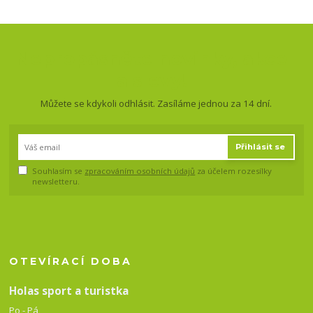
Nepropásněte novinky, akce
a slevy!
Můžete se kdykoli odhlásit. Zasíláme jednou za 14 dní.
Přihlásit se
Souhlasím se
zpracováním osobních údajů
za účelem rozesílky
newsletteru.
OTEVÍRACÍ DOBA
Holas sport a turistka
Po - Pá