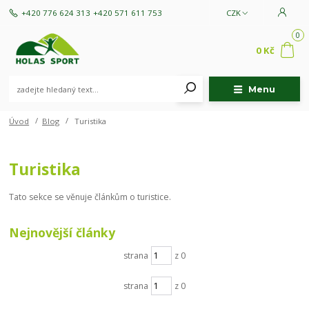
+420 776 624 313
+420 571 611 753
CZK
0
0 Kč
Menu
Úvod
Blog
Turistika
Turistika
Tato sekce se věnuje článkům o turistice.
Nejnovější články
strana
z 0
strana
z 0