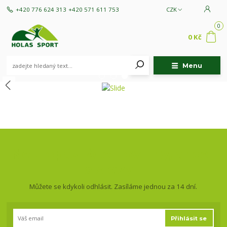
+420 776 624 313
+420 571 611 753
CZK
0
0 Kč
Menu
Nepropásněte novinky, akce
a slevy!
Můžete se kdykoli odhlásit. Zasíláme jednou za 14 dní.
Přihlásit se