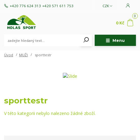
+420 776 624 313
+420 571 611 753
CZK
0
0 Kč
Menu
Úvod
MUŽI
sporttestr
sporttestr
V této kategorii nebylo nalezeno žádné zboží.