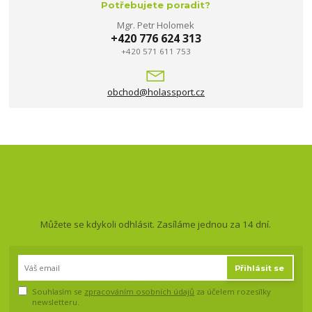
Potřebujete poradit?
Mgr. Petr Holomek
+420 776 624 313
+420 571 611 753
obchod@holassport.cz
Nepropásněte novinky, akce
a slevy!
Můžete se kdykoli odhlásit. Zasíláme jednou za 14 dní.
Přihlásit se
Souhlasím se
zpracováním osobních údajů
za účelem rozesílky
newsletteru.