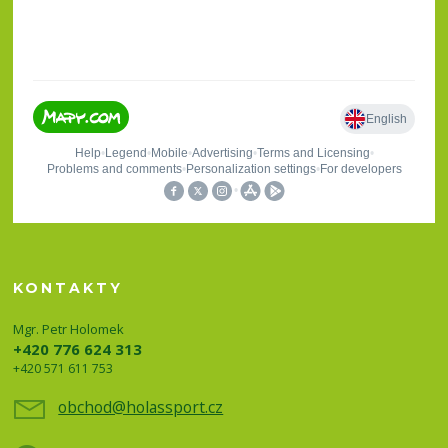
KONTAKTY
Mgr. Petr Holomek
+420 776 624 313
+420 571 611 753
obchod@holassport.cz