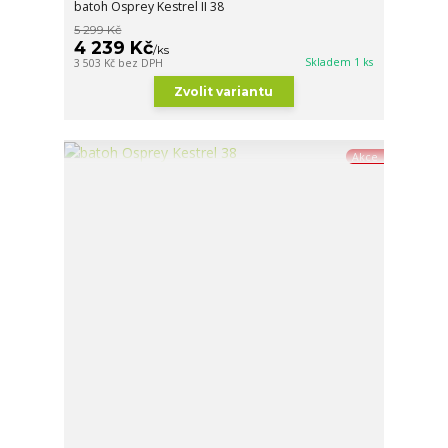
batoh Osprey Kestrel II 38
5 299 Kč
4 239 Kč
/
ks
Skladem 1 ks
3 503 Kč
bez DPH
Zvolit variantu
Akce