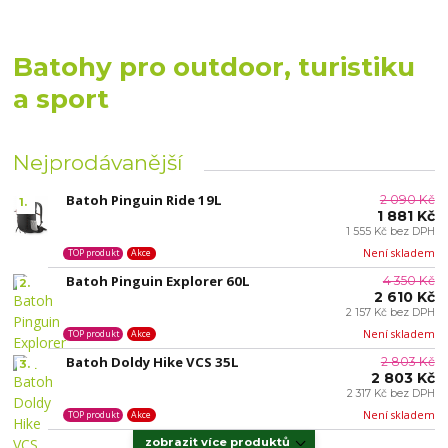
Batohy pro outdoor, turistiku
a sport
Nejprodávanější
Batoh Pinguin Ride 19L
2 090 Kč
1.
1 881 Kč
1 555 Kč bez DPH
Není skladem
TOP produkt
Akce
Batoh Pinguin Explorer 60L
4 350 Kč
2.
2 610 Kč
2 157 Kč bez DPH
Není skladem
TOP produkt
Akce
Batoh Doldy Hike VCS 35L
2 803 Kč
3.
2 803 Kč
2 317 Kč bez DPH
Není skladem
TOP produkt
Akce
zobrazit více produktů