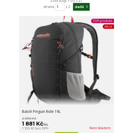
Zobrazuji 1-20 z 27
strana
z 2
další
TOP produkt
Akce
Batoh Pinguin Ride 19L
2 090 Kč
1 881 Kč
/
ks
Není skladem
1 555 Kč
bez DPH