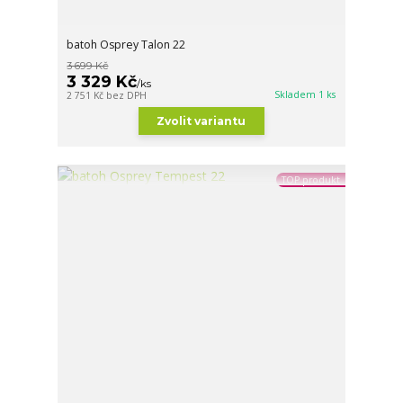
batoh Osprey Talon 22
3 699 Kč
3 329 Kč
/
ks
Skladem 1 ks
2 751 Kč
bez DPH
Zvolit variantu
TOP produkt