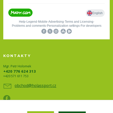
KONTAKTY
Mgr. Petr Holomek
+420 776 624 313
+420 571 611 753
obchod@holassport.cz