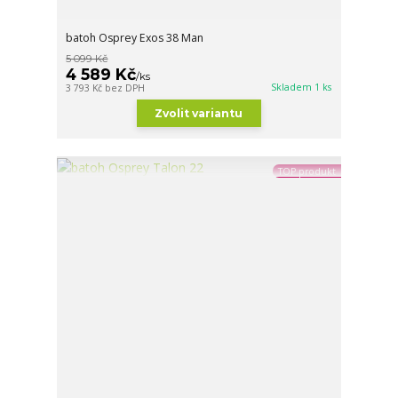
batoh Osprey Exos 38 Man
5 099 Kč
4 589 Kč
/
ks
Skladem 1 ks
3 793 Kč
bez DPH
Zvolit variantu
TOP produkt