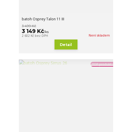
batoh Osprey Talon 11 III
3 499 Kč
3 149 Kč
/
ks
Není skladem
2 602 Kč
bez DPH
Detail
TOP produkt