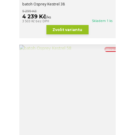
batoh Osprey Kestrel 38
5 299 Kč
4 239 Kč
/
ks
Skladem 1 ks
3 503 Kč
bez DPH
Zvolit variantu
Akce