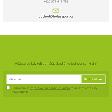
+420 571 611 753
obchod@holassport.cz
Nepropásněte novinky, akce
a slevy!
Můžete se kdykoli odhlásit. Zasíláme jednou za 14 dní.
Přihlásit se
Souhlasím se
zpracováním osobních údajů
za účelem rozesílky
newsletteru.