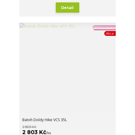
Detail
TOP produkt
Akce
Batoh Doldy Hike VCS 35L
2 803 Kč
2 803 Kč
/
ks