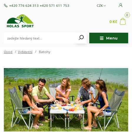
+420 776 624 313
+420 571 611 753
CZK
0
0 Kč
Menu
Úvod
Vybavení
Batohy