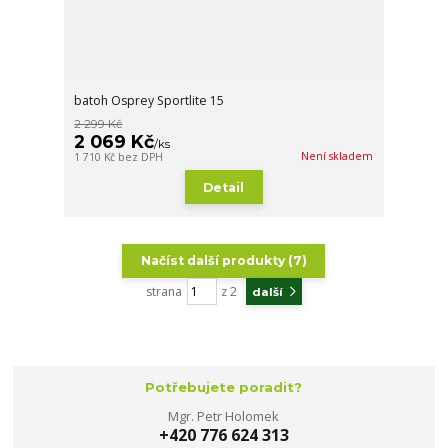
batoh Osprey Sportlite 15
2 299 Kč
2 069 Kč
/
ks
Není skladem
1 710 Kč
bez DPH
Detail
Načíst další produkty (7)
strana
z 2
další
Potřebujete poradit?
Mgr. Petr Holomek
+420 776 624 313