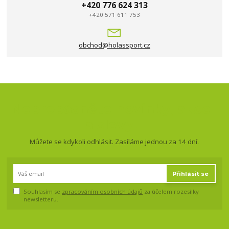
+420 776 624 313
+420 571 611 753
obchod@holassport.cz
Nepropásněte novinky, akce
a slevy!
Můžete se kdykoli odhlásit. Zasíláme jednou za 14 dní.
Přihlásit se
Souhlasím se
zpracováním osobních údajů
za účelem rozesílky
newsletteru.