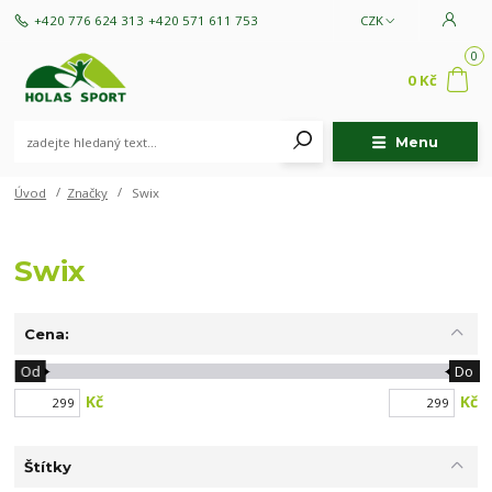
+420 776 624 313
+420 571 611 753
CZK
0
0 Kč
Menu
Úvod
Značky
Swix
Swix
Cena:
Od
Do
Kč
Kč
Štítky