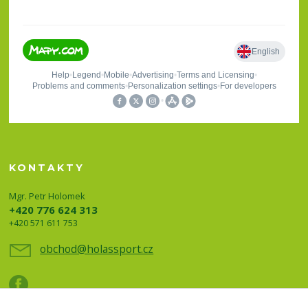
KONTAKTY
Mgr. Petr Holomek
+420 776 624 313
+420 571 611 753
obchod@holassport.cz