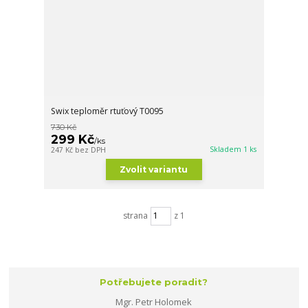
Swix teploměr rtuťový T0095
730 Kč
299 Kč
/
ks
Skladem 1 ks
247 Kč
bez DPH
Zvolit variantu
strana
z 1
Potřebujete poradit?
Mgr. Petr Holomek