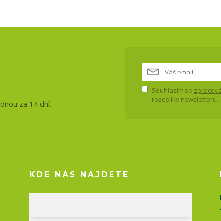
vinky, akce
Souhlasím se
zpracová
rozesílky newsletteru.
ednou za 14 dní.
KDE NÁS NAJDETE