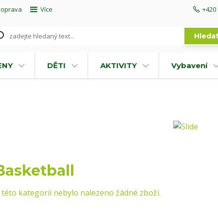
doprava
Více
+420 
Hleda
ENY
DĚTI
AKTIVITY
Vybavení
Basketball
 této kategorii nebylo nalezeno žádné zboží.