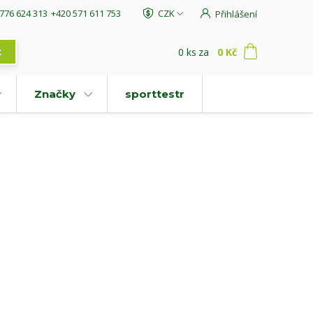
776 624 313
+420 571 611 753
CZK
Přihlášení
0
ks
za
0 Kč
t
Značky
sporttestr