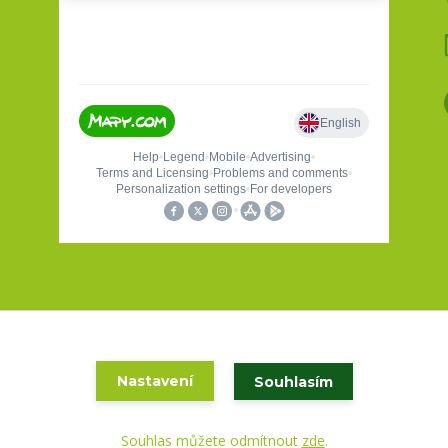
Holas sport a turistika 2020
Nastavení
Souhlasím
Vytvořeno na
Eshop-rychle.cz
Souhlas můžete odmítnout
zde
.