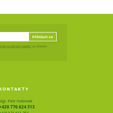
Přihlásit se
ním osobních údajů
za účelem
KONTAKTY
Mgr. Petr Holomek
+420 776 624 313
+420 571 611 753