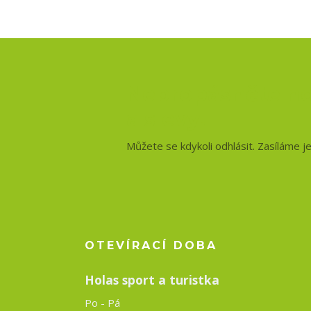
Nepropásněte no
a slevy!
Můžete se kdykoli odhlásit. Zasíláme j
OTEVÍRACÍ DOBA
Holas sport a turistka
Po - Pá