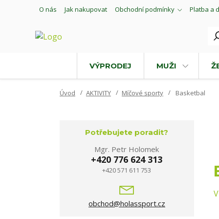
O nás
Jak nakupovat
Obchodní podmínky
Platba a 
VÝPRODEJ
MUŽI
Ž
Úvod
AKTIVITY
Míčové sporty
Basketbal
Potřebujete poradit?
Mgr. Petr Holomek
+420 776 624 313
+420 571 611 753
V
obchod@holassport.cz