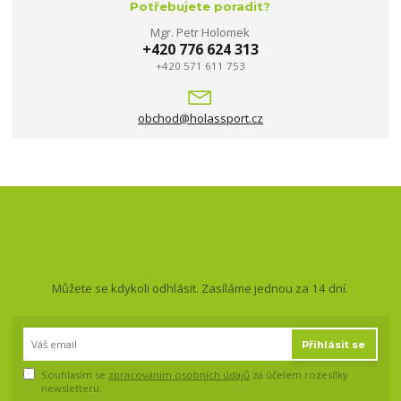
Potřebujete poradit?
Mgr. Petr Holomek
+420 776 624 313
+420 571 611 753
obchod@holassport.cz
Nepropásněte novinky, akce
a slevy!
Můžete se kdykoli odhlásit. Zasíláme jednou za 14 dní.
Přihlásit se
Souhlasím se
zpracováním osobních údajů
za účelem rozesílky
newsletteru.