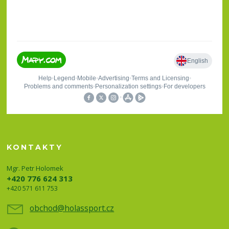
KONTAKTY
Mgr. Petr Holomek
+420 776 624 313
+420 571 611 753
obchod@holassport.cz