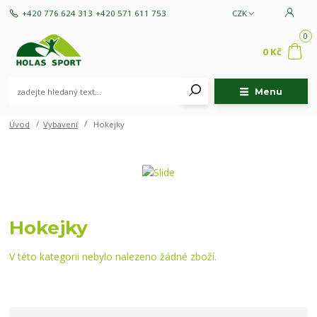
+420 776 624 313
+420 571 611 753
CZK
0
0 Kč
Menu
Úvod
Vybavení
Hokejky
Hokejky
V této kategorii nebylo nalezeno žádné zboží.