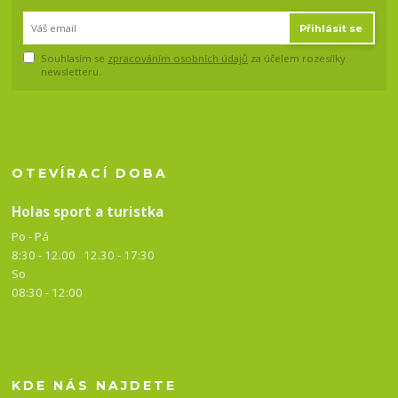
Přihlásit se
Souhlasím se
zpracováním osobních údajů
za účelem rozesílky
newsletteru.
OTEVÍRACÍ DOBA
Holas sport a turistka
Po - Pá
8:30 - 12.00 12.30 -
17:30
So
08:30 - 12:00
KDE NÁS NAJDETE