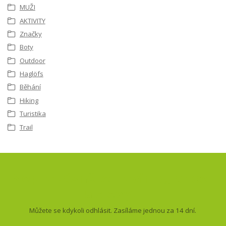
MUŽI
AKTIVITY
Značky
Boty
Outdoor
Haglöfs
Běhání
Hiking
Turistika
Trail
Nepropásněte novinky, akce
a slevy!
Můžete se kdykoli odhlásit. Zasíláme jednou za 14 dní.