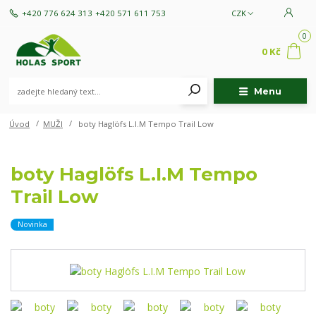
+420 776 624 313
+420 571 611 753
CZK
0
0 Kč
Menu
Úvod
MUŽI
boty Haglöfs L.I.M Tempo Trail Low
boty Haglöfs L.I.M Tempo
Trail Low
Novinka