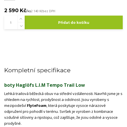
2 590 Kč
/
ks
2 140 Kč
bez DPH
Přidat do košíku
Kompletní specifikace
boty Haglöfs L.I.M Tempo Trail Low
Lehká trailová běžecká obuv na střední vzdálenosti. Navrhli jsme je s
ohledem na rychlost, prodyšnost a odolnost. Jsou vyrobeny s
mezipodešví
FlyteFoam
, která poskytuje vysoce nárazové
odpružení pro pohodlí v terénu. Svršek je vyroben z kombinace
vzdušné síťoviny a ripstopu, což zajišťuje, že jsou odolné a vysoce
prodyšné.