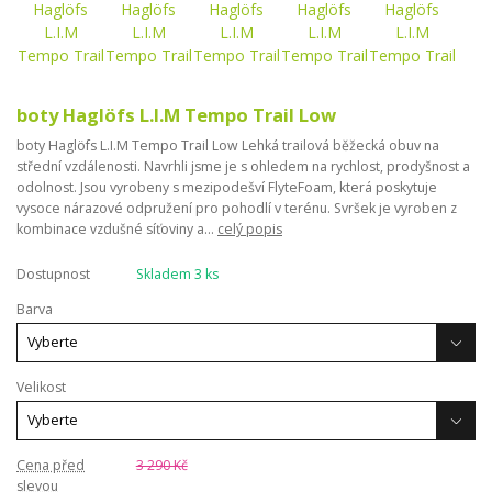
boty Haglöfs L.I.M Tempo Trail Low
boty Haglöfs L.I.M Tempo Trail Low Lehká trailová běžecká obuv na
střední vzdálenosti. Navrhli jsme je s ohledem na rychlost, prodyšnost a
odolnost. Jsou vyrobeny s mezipodešví FlyteFoam, která poskytuje
vysoce nárazové odpružení pro pohodlí v terénu. Svršek je vyroben z
kombinace vzdušné síťoviny a...
celý popis
Dostupnost
Skladem 3 ks
Barva
Velikost
Cena před
3 290 Kč
slevou