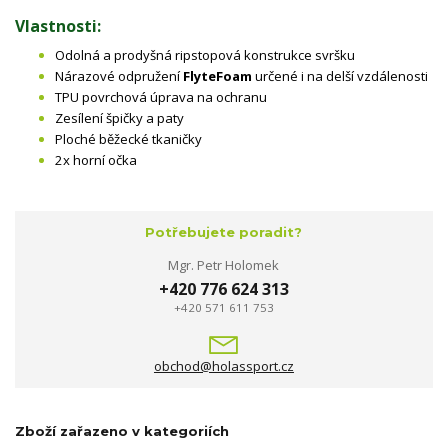
Vlastnosti:
Odolná a prodyšná ripstopová konstrukce svršku
Nárazové odpružení
FlyteFoam
určené i na delší vzdálenosti
TPU povrchová úprava na ochranu
Zesílení špičky a paty
Ploché běžecké tkaničky
2x horní očka
Potřebujete poradit?
Mgr. Petr Holomek
+420 776 624 313
+420 571 611 753
obchod@holassport.cz
Zboží zařazeno v kategoriích