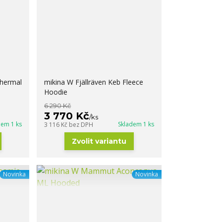
Thermal
mikina W Fjällräven Keb Fleece
Hoodie
6 290 Kč
3 770 Kč
/
ks
dem 1 ks
Skladem 1 ks
3 116 Kč
bez DPH
Zvolit variantu
Novinka
Novinka