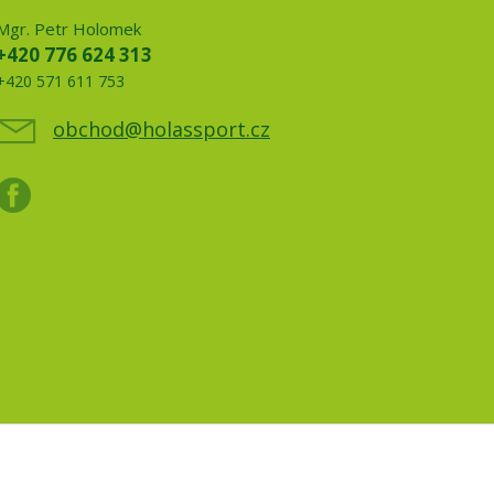
Mgr. Petr Holomek
+420 776 624 313
+420 571 611 753
obchod@holassport.cz