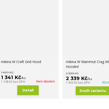
mikina W Craft Grid Hood
mikina W Mammut Crag M
Hooded
1 490 Kč
2 599 Kč
1 341 Kč
2 339 Kč
/
ks
/
ks
Není skladem
1 108 Kč
bez DPH
Skla
1 933 Kč
bez DPH
Detail
Zvolit variantu