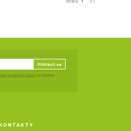
strana
z 1
Přihlásit se
ním osobních údajů
za účelem
KONTAKTY