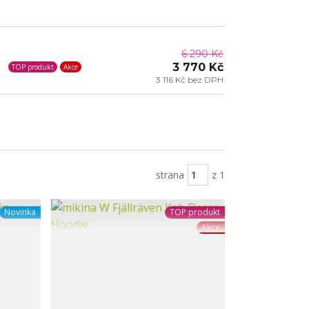
6 290 Kč
3 770 Kč
TOP produkt
Akce
3 116 Kč bez DPH
strana
z 1
Novinka
TOP produkt
Akce