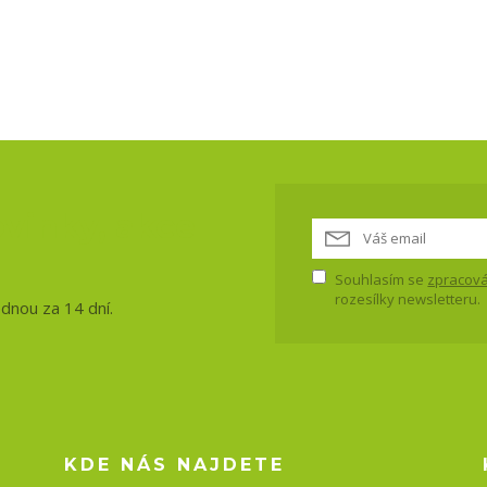
vinky, akce
Souhlasím se
zpracová
rozesílky newsletteru.
ednou za 14 dní.
KDE NÁS NAJDETE