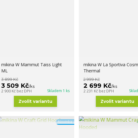
mikina W Mammut Taiss Light
mikina W La Sportiva Cosm
ML
Thermal
3 899 Kč
2 999 Kč
3 509 Kč
2 699 Kč
/
ks
/
ks
Skladem 1 ks
Skla
2 900 Kč
bez DPH
2 231 Kč
bez DPH
Zvolit variantu
Zvolit variantu
Novinka