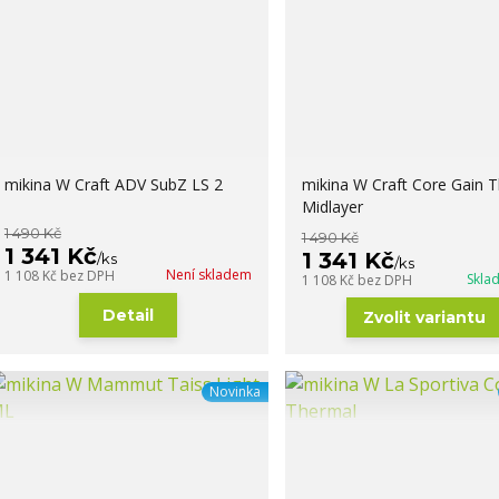
mikina W Craft ADV SubZ LS 2
mikina W Craft Core Gain 
Midlayer
1 490 Kč
1 490 Kč
1 341 Kč
1 341 Kč
/
ks
/
ks
Není skladem
1 108 Kč
bez DPH
Skla
1 108 Kč
bez DPH
Detail
Zvolit variantu
Novinka