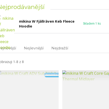
Nejprodávanější
.
mikina W Fjällräven Keb Fleece
Skladem 1 ks
Hoodie
ejnovější
Nejlevnější
Nejdražší
obrazuji 1-8 z 8
Novinka