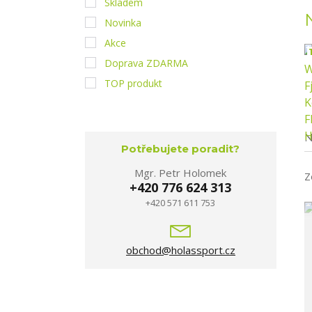
Skladem
Novinka
Akce
1
Doprava ZDARMA
TOP produkt
N
Potřebujete poradit?
Mgr. Petr Holomek
Z
+420 776 624 313
+420 571 611 753
obchod@holassport.cz