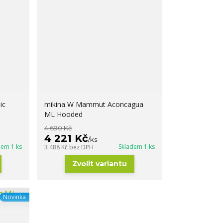
ic
mikina W Mammut Aconcagua
ML Hooded
4 690 Kč
4 221 Kč
/
ks
dem 1 ks
Skladem 1 ks
3 488 Kč
bez DPH
Zvolit variantu
Novinka