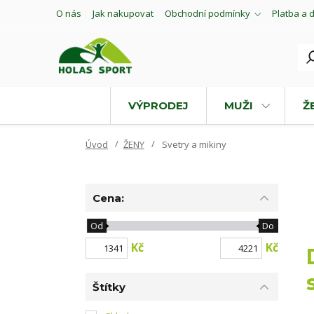
O nás
Jak nakupovat
Obchodní podmínky
Platba a 
VÝPRODEJ
MUŽI
Ž
Úvod
ŽENY
Svetry a mikiny
Cena:
Od
Do
Kč
Kč
Štítky