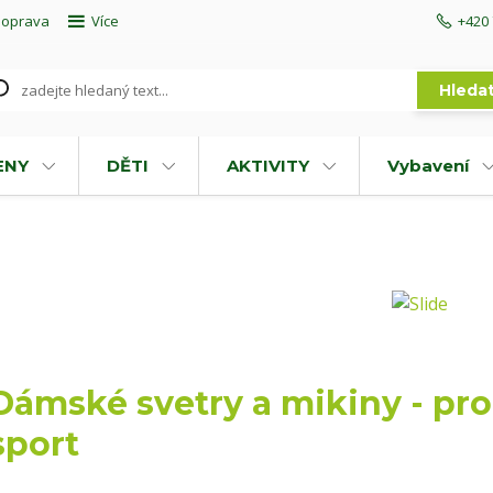
doprava
Více
+420 
Hleda
ENY
DĚTI
AKTIVITY
Vybavení
Dámské svetry a mikiny - pro 
sport