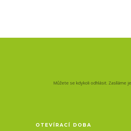
Nepropásněte no
a slevy!
Můžete se kdykoli odhlásit. Zasíláme j
OTEVÍRACÍ DOBA