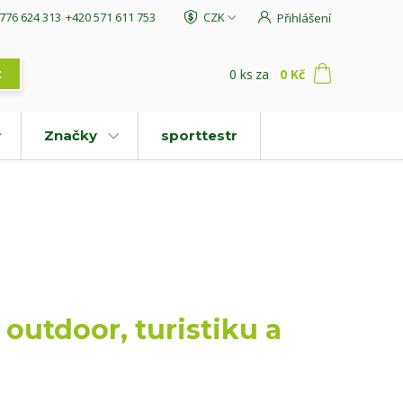
776 624 313
+420 571 611 753
CZK
Přihlášení
0
ks
za
0 Kč
t
Značky
sporttestr
outdoor, turistiku a