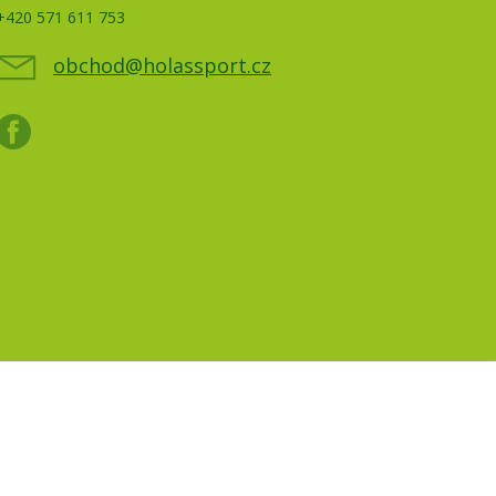
+420 571 611 753
obchod@holassport.cz