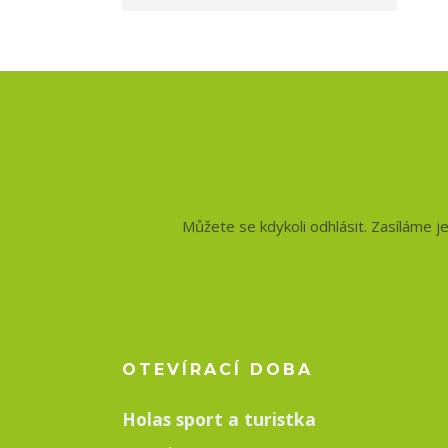
Nepropásněte no
a slevy!
Můžete se kdykoli odhlásit. Zasíláme j
OTEVÍRACÍ DOBA
Holas sport a turistka