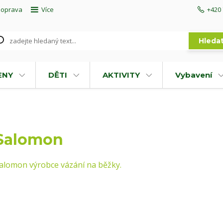
doprava
Více
+420 
Hleda
ENY
DĚTI
AKTIVITY
Vybavení
Salomon
alomon výrobce vázání na běžky.