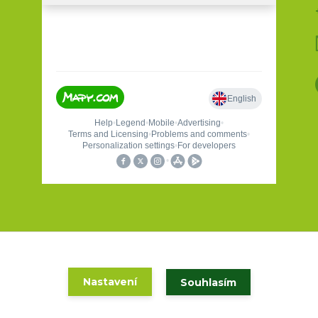
Holas sport a turistika 2020
Nastavení
Souhlasím
Vytvořeno na
Eshop-rychle.cz