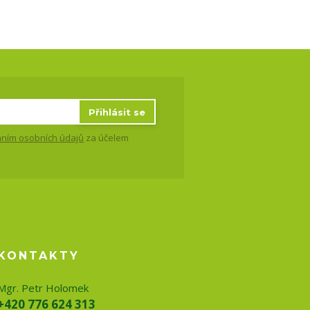
Přihlásit se
ním osobních údajů
za účelem
KONTAKTY
Mgr. Petr Holomek
+420 776 624 313