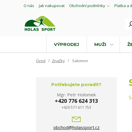
O nás
Jak nakupovat
Obchodní podmínky
Platba a 
VÝPRODEJ
MUŽI
Ž
Úvod
Značky
Salomon
Potřebujete poradit?
Mgr. Petr Holomek
S
+420 776 624 313
+420 571 611 753
obchod@holassport.cz