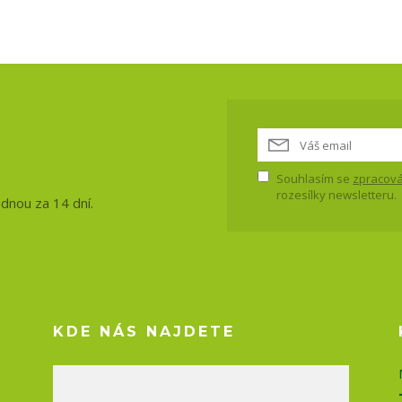
vinky, akce
Souhlasím se
zpracová
rozesílky newsletteru.
ednou za 14 dní.
KDE NÁS NAJDETE