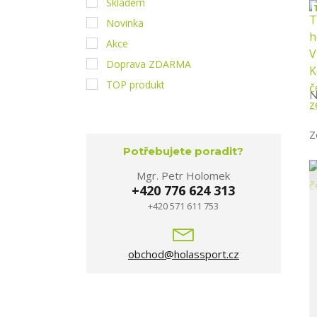
Skladem
1
Novinka
Akce
Doprava ZDARMA
TOP produkt
N
Z
Potřebujete poradit?
Mgr. Petr Holomek
+420 776 624 313
+420 571 611 753
obchod@holassport.cz