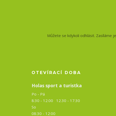
Nepropásněte no
a slevy!
Můžete se kdykoli odhlásit. Zasíláme j
OTEVÍRACÍ DOBA
Holas sport a turistka
Po - Pá
8:30 - 12.00 12.30 -
17:30
So
08:30 - 12:00