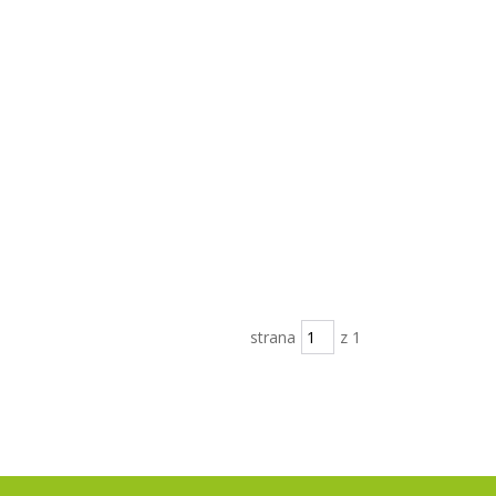
strana
z 1