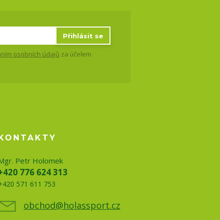
Přihlásit se
ním osobních údajů
za účelem
KONTAKTY
Mgr. Petr Holomek
+420 776 624 313
+420 571 611 753
obchod@holassport.cz