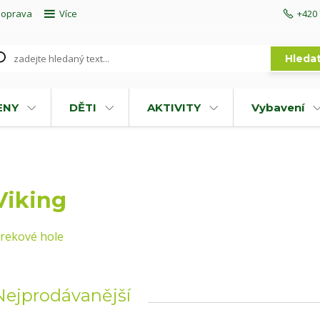
doprava
Více
+420 
Hleda
ENY
DĚTI
AKTIVITY
Vybavení
Viking
rekové hole
Nejprodávanější