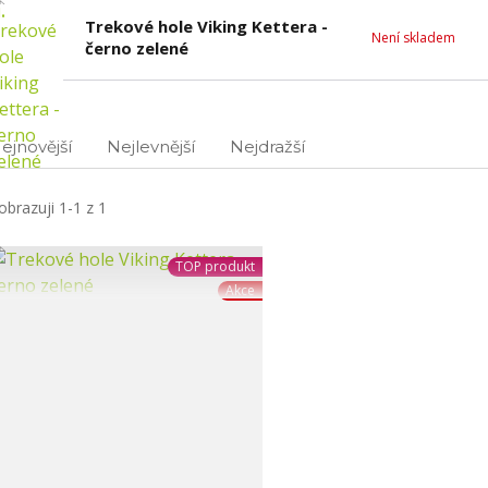
.
Trekové hole Viking Kettera -
Není skladem
černo zelené
ejnovější
Nejlevnější
Nejdražší
obrazuji 1-1 z 1
TOP produkt
Akce