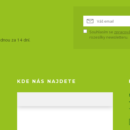
vinky, akce
Souhlasím se
zpracová
rozesílky newsletteru.
ednou za 14 dní.
KDE NÁS NAJDETE