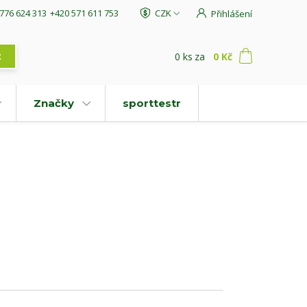
776 624 313
+420 571 611 753
CZK
Přihlášení
0
ks
za
0 Kč
t
Značky
sporttestr