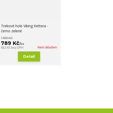
Trekové hole Viking Kettera -
černo zelené
1 199 Kč
789 Kč
/
ks
Není skladem
652 Kč
bez DPH
Detail