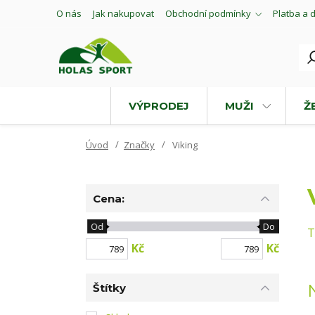
O nás
Jak nakupovat
Obchodní podmínky
Platba a 
VÝPRODEJ
MUŽI
Ž
Úvod
Značky
Viking
Cena:
Od
Do
T
Kč
Kč
Štítky