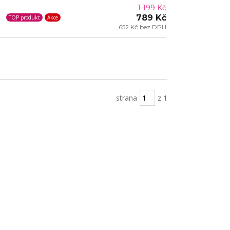
1 199 Kč
789 Kč
TOP produkt
Akce
652 Kč bez DPH
strana
z 1