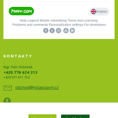
KONTAKTY
Mgr. Petr Holomek
+420 776 624 313
+420 571 611 753
obchod@holassport.cz