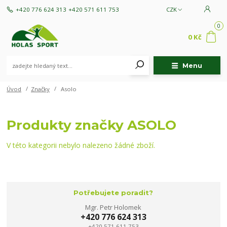
+420 776 624 313
+420 571 611 753
CZK
0
0 Kč
Menu
Úvod
Značky
Asolo
Produkty značky ASOLO
V této kategorii nebylo nalezeno žádné zboží.
Potřebujete poradit?
Mgr. Petr Holomek
+420 776 624 313
+420 571 611 753