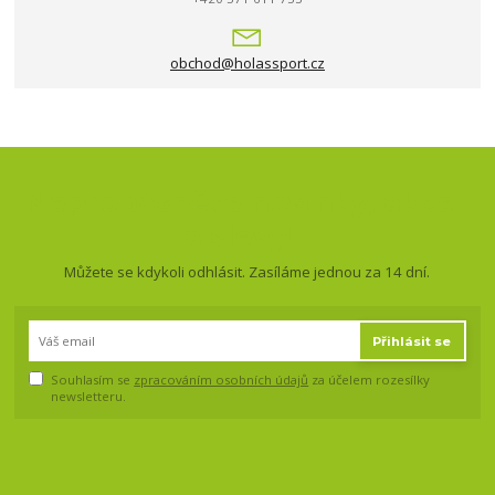
obchod@holassport.cz
Nepropásněte novinky, akce
a slevy!
Můžete se kdykoli odhlásit. Zasíláme jednou za 14 dní.
Přihlásit se
Souhlasím se
zpracováním osobních údajů
za účelem rozesílky
newsletteru.