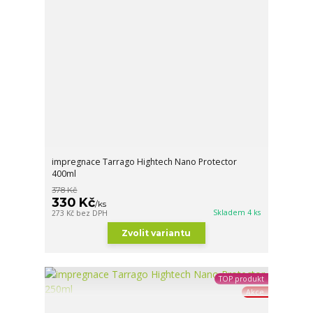
impregnace Tarrago Hightech Nano Protector
400ml
378 Kč
330 Kč
/
ks
Skladem 4 ks
273 Kč
bez DPH
Zvolit variantu
TOP produkt
Akce