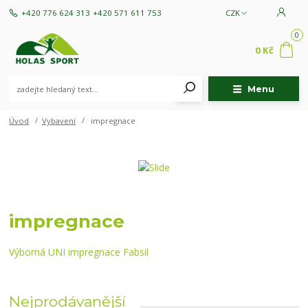
+420 776 624 313
+420 571 611 753
CZK
0
0 Kč
Menu
Úvod
Vybavení
impregnace
impregnace
Výborná UNI impregnace Fabsil
Nejprodávanější