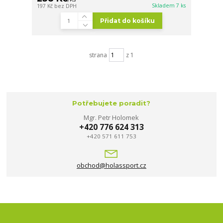
Skladem 7 ks
197 Kč
bez DPH
Přidat do košíku
strana
z 1
Potřebujete poradit?
Mgr. Petr Holomek
+420 776 624 313
+420 571 611 753
obchod@holassport.cz