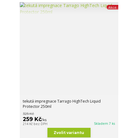
Akce
tekutá impregnace Tarrago HighTech Liquid
Protector 250ml
325 Kč
259 Kč
/
ks
Skladem 7 ks
214 Kč
bez DPH
Zvolit variantu