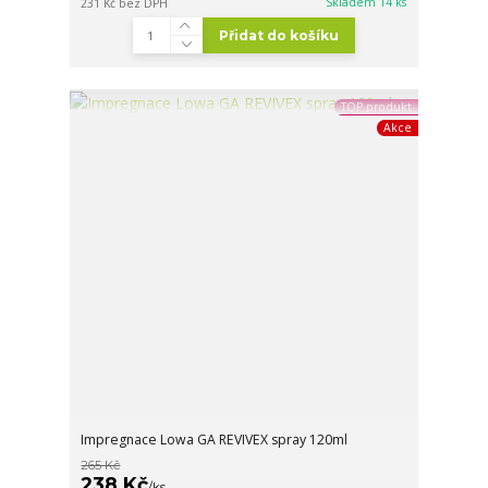
Skladem 14 ks
231 Kč
bez DPH
Přidat do košíku
TOP produkt
Akce
Impregnace Lowa GA REVIVEX spray 120ml
265 Kč
238 Kč
/
ks