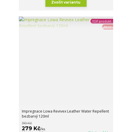
Zvolit variantu
TOP produkt
Akce
Impregnace Lowa Revivex Leather Water Repellent
bezbarvý 120ml
310 Kč
279 Kč
/
ks