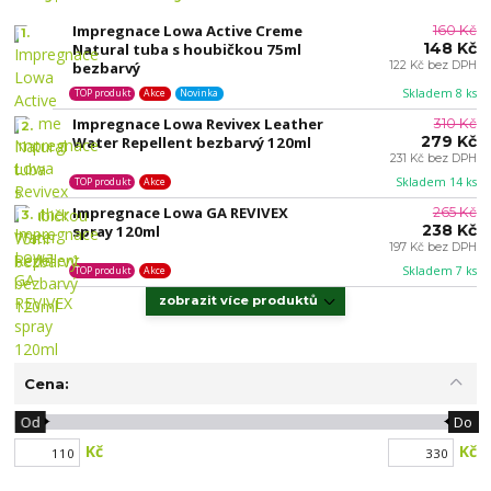
Impregnace Lowa Active Creme
160 Kč
1.
148 Kč
Natural tuba s houbičkou 75ml
bezbarvý
122 Kč bez DPH
Skladem 8 ks
TOP produkt
Akce
Novinka
Impregnace Lowa Revivex Leather
310 Kč
2.
279 Kč
Water Repellent bezbarvý 120ml
231 Kč bez DPH
Skladem 14 ks
TOP produkt
Akce
Impregnace Lowa GA REVIVEX
265 Kč
3.
238 Kč
spray 120ml
197 Kč bez DPH
Skladem 7 ks
TOP produkt
Akce
zobrazit více produktů
Cena:
Od
Do
Kč
Kč