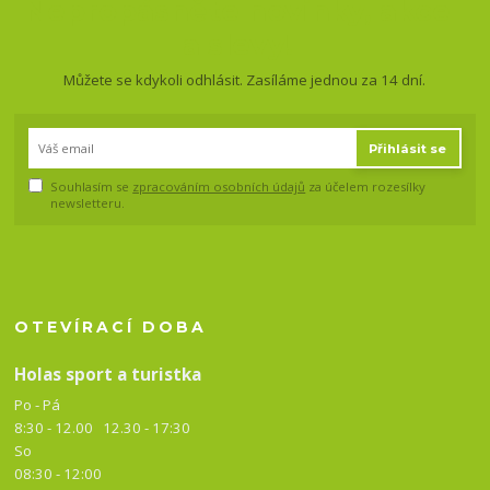
Nepropásněte novinky, akce
a slevy!
Můžete se kdykoli odhlásit. Zasíláme jednou za 14 dní.
Přihlásit se
Souhlasím se
zpracováním osobních údajů
za účelem rozesílky
newsletteru.
OTEVÍRACÍ DOBA
Holas sport a turistka
Po - Pá
8:30 - 12.00 12.30 -
17:30
So
08:30 - 12:00