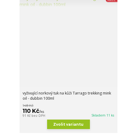
vyživující norkový tuk na kůži Tarrago trekking mink
oil - dubbin 100ml
148 Kč
110 Kč
/
ks
Skladem 11 ks
91 Kč
bez DPH
Zvolit variantu