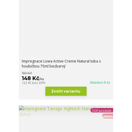
Impregnace Lowa Active Creme Natural tuba s
houbičkou 75ml bezbarvý
160 Kč
148 Kč
/
ks
Skladem 8 ks
122 Kč
bez DPH
Zvolit variantu
TOP produkt
Akce