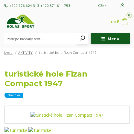
+420 776 624 313
+420 571 611 753
CZK
0
0 Kč
Menu
Úvod
AKTIVITY
turistické hole Fizan Compact 1947
turistické hole Fizan
Compact 1947
Novinka