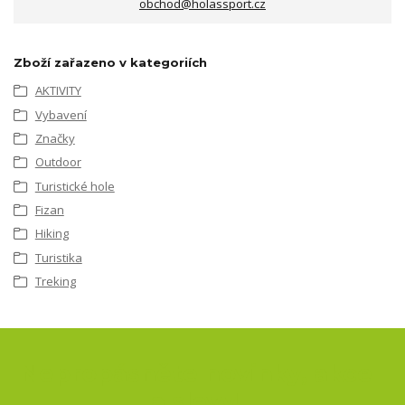
obchod@holassport.cz
Zboží zařazeno v kategoriích
AKTIVITY
Vybavení
Značky
Outdoor
Turistické hole
Fizan
Hiking
Turistika
Treking
Nepropásněte novinky, akce
a slevy!