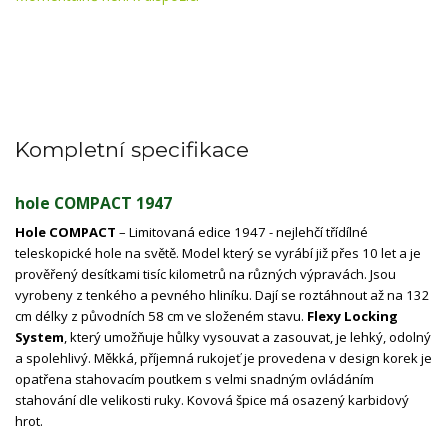
Kompletní specifikace
hole COMPACT 1947
Hole COMPACT
– Limitovaná edice 1947 - nejlehčí třídílné
teleskopické hole na světě. Model který se vyrábí již přes 10 let a je
prověřený desítkami tisíc kilometrů na různých výpravách. Jsou
vyrobeny z tenkého a pevného hliníku. Dají se roztáhnout až na 132
cm délky z původních 58 cm ve složeném stavu.
Flexy Locking
System
, který umožňuje hůlky vysouvat a zasouvat, je lehký, odolný
a spolehlivý. Měkká, příjemná rukojeť je provedena v design korek je
opatřena stahovacím poutkem s velmi snadným ovládáním
stahování dle velikosti ruky. Kovová špice má osazený karbidový
hrot.