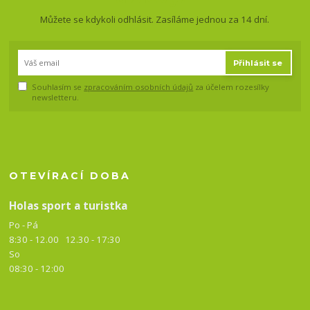
Můžete se kdykoli odhlásit. Zasíláme jednou za 14 dní.
Přihlásit se
Souhlasím se
zpracováním osobních údajů
za účelem rozesílky
newsletteru.
OTEVÍRACÍ DOBA
Holas sport a turistka
Po - Pá
8:30 - 12.00 12.30 -
17:30
So
08:30 - 12:00