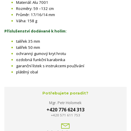
Materiál: Alu 7001
Rozměry: 59 –132 cm
Průměr: 17/16/14 mm
Váha: 158 g
Příslušenství dodávané k holím:
talířek 35 mm
talířek 50 mm
ochranný gumový kryt hrotu
ozdobná funkční karabinka
garanční lístek s instrukcemi používání
plátěný obal
Potřebujete poradit?
Mgr. Petr Holomek
+420 776 624 313
+420 571 611 753