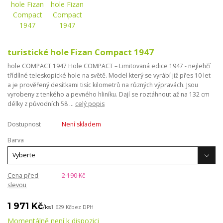
turistické hole Fizan Compact 1947
hole COMPACT 1947 Hole COMPACT – Limitovaná edice 1947 - nejlehčí
třídílné teleskopické hole na světě. Model který se vyrábí již přes 10 let
a je prověřený desítkami tisíc kilometrů na různých výpravách. Jsou
vyrobeny z tenkého a pevného hliníku. Dají se roztáhnout až na 132 cm
délky z původních 58 ...
celý popis
Dostupnost
Není skladem
Barva
Cena před
2 190 Kč
slevou
1 971 Kč
/
ks
1 629 Kč
bez DPH
Momentálně není k dispozici