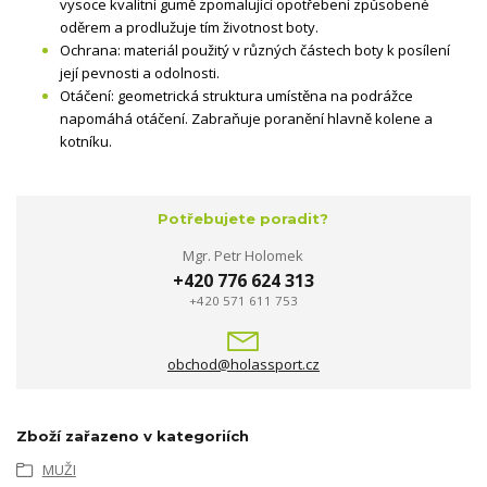
vysoce kvalitní gumě zpomalující opotřebení způsobené
oděrem a prodlužuje tím životnost boty.
Ochrana: materiál použitý v různých částech boty k posílení
její pevnosti a odolnosti.
Otáčení: geometrická struktura umístěna na podrážce
napomáhá otáčení. Zabraňuje poranění hlavně kolene a
kotníku.
Potřebujete poradit?
Mgr. Petr Holomek
+420 776 624 313
+420 571 611 753
obchod@holassport.cz
Zboží zařazeno v kategoriích
MUŽI