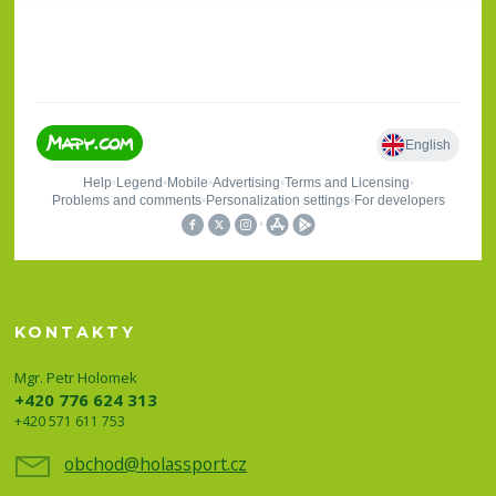
KONTAKTY
Mgr. Petr Holomek
+420 776 624 313
+420 571 611 753
obchod@holassport.cz