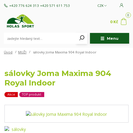
+420 776 624 313
+420 571 611 753
CZK
0
0 Kč
Menu
Úvod
MUŽI
sálovky Joma Maxima 904 Royal Indoor
sálovky Joma Maxima 904
Royal Indoor
Akce
TOP produkt