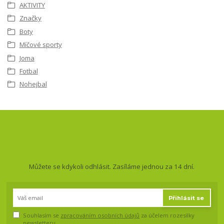
AKTIVITY
Značky
Boty
Míčové sporty
Joma
Fotbal
Nohejbal
Nepropásněte novinky, akce
a slevy!
Můžete se kdykoli odhlásit. Zasíláme jednou za 14 dní.
Přihlásit se
Souhlasím se
zpracováním osobních údajů
za účelem rozesílky
newsletteru.