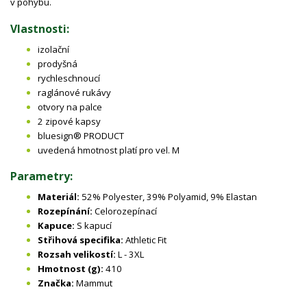
v pohybu.
Vlastnosti:
izolační
prodyšná
rychleschnoucí
raglánové rukávy
otvory na palce
2 zipové kapsy
bluesign® PRODUCT
uvedená hmotnost platí pro vel. M
Parametry:
Materiál:
52% Polyester, 39% Polyamid, 9% Elastan
Rozepínání:
Celorozepínací
Kapuce:
S kapucí
Střihová specifika:
Athletic Fit
Rozsah velikostí:
L - 3XL
Hmotnost (g):
410
Značka:
Mammut