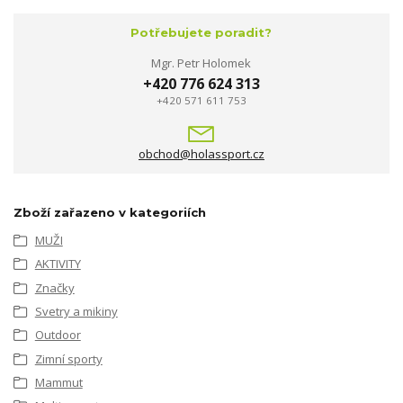
Potřebujete poradit?
Mgr. Petr Holomek
+420 776 624 313
+420 571 611 753
obchod@holassport.cz
Zboží zařazeno v kategoriích
MUŽI
AKTIVITY
Značky
Svetry a mikiny
Outdoor
Zimní sporty
Mammut