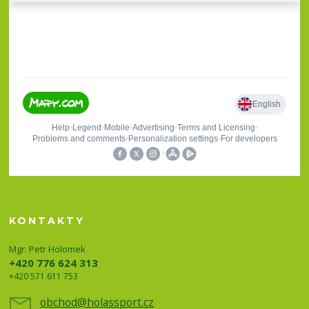
KONTAKTY
Mgr. Petr Holomek
+420 776 624 313
+420 571 611 753
obchod@holassport.cz