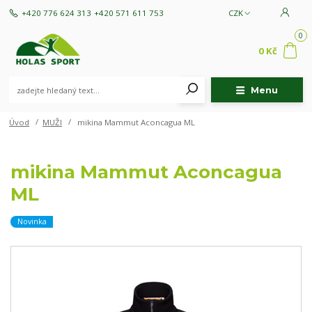
+420 776 624 313
+420 571 611 753
CZK
0
0 Kč
Menu
Úvod
MUŽI
mikina Mammut Aconcagua ML
mikina Mammut Aconcagua
ML
Novinka