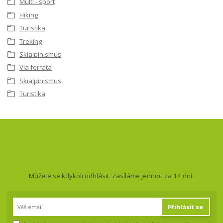
Multi - sport
Hiking
Turistika
Treking
Skialpinismus
Via ferrata
Skialpinismus
Turistika
Nepropásněte novinky, akce
a slevy!
Můžete se kdykoli odhlásit. Zasíláme jednou za 14 dní.
Přihlásit se