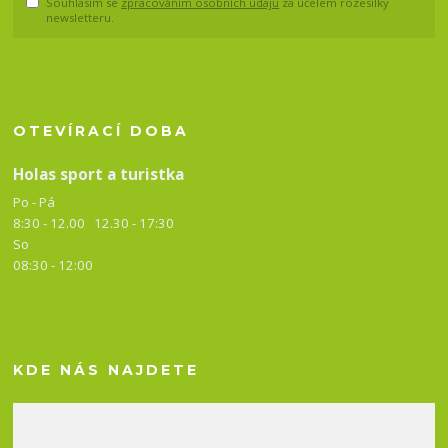
Souhlasím se
zpracováním osobních údajů
za účelem rozesílky
newsletteru.
OTEVÍRACÍ DOBA
Holas sport a turistka
Po - Pá
8:30 - 12.00 12.30 -
17:30
So
08:30 - 12:00
KDE NÁS NAJDETE