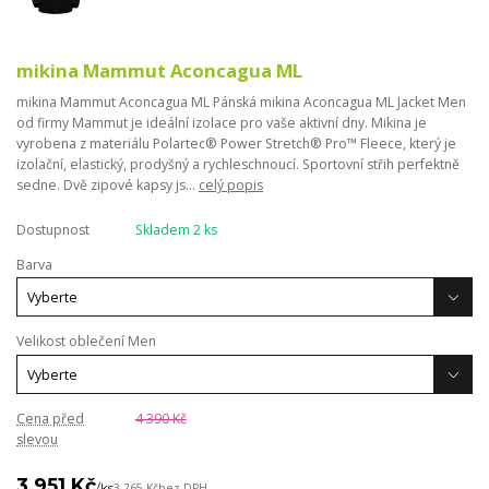
mikina Mammut Aconcagua ML
mikina Mammut Aconcagua ML Pánská mikina Aconcagua ML Jacket Men
od firmy Mammut je ideální izolace pro vaše aktivní dny. Mikina je
vyrobena z materiálu Polartec® Power Stretch® Pro™ Fleece, který je
izolační, elastický, prodyšný a rychleschnoucí. Sportovní střih perfektně
sedne. Dvě zipové kapsy js...
celý popis
Dostupnost
Skladem 2 ks
Barva
Velikost oblečení Men
Cena před
4 390 Kč
slevou
3 951 Kč
/
ks
3 265 Kč
bez DPH