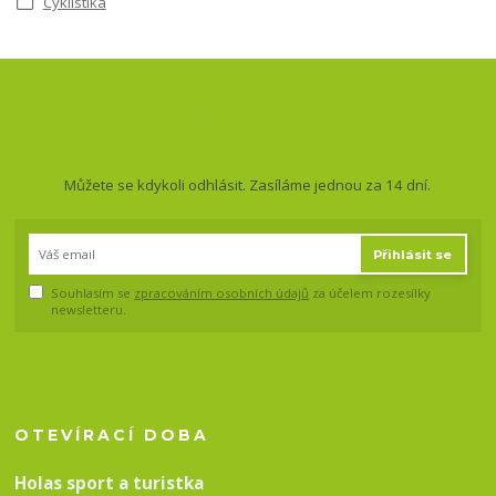
Cyklistika
Nepropásněte novinky, akce
a slevy!
Můžete se kdykoli odhlásit. Zasíláme jednou za 14 dní.
Přihlásit se
Souhlasím se
zpracováním osobních údajů
za účelem rozesílky
newsletteru.
OTEVÍRACÍ DOBA
Holas sport a turistka