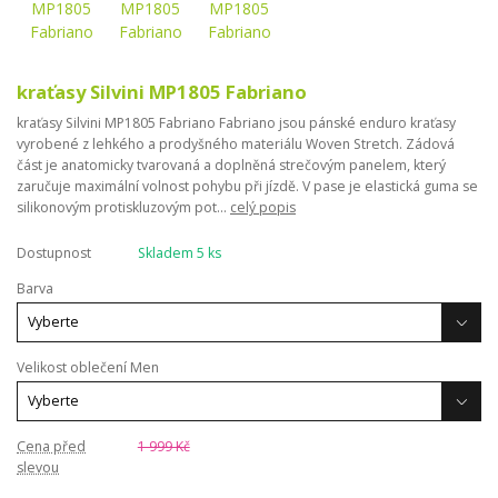
kraťasy Silvini MP1805 Fabriano
kraťasy Silvini MP1805 Fabriano Fabriano jsou pánské enduro kraťasy
vyrobené z lehkého a prodyšného materiálu Woven Stretch. Zádová
část je anatomicky tvarovaná a doplněná strečovým panelem, který
zaručuje maximální volnost pohybu při jízdě. V pase je elastická guma se
silikonovým protiskluzovým pot...
celý popis
Dostupnost
Skladem 5 ks
Barva
Velikost oblečení Men
Cena před
1 999 Kč
slevou