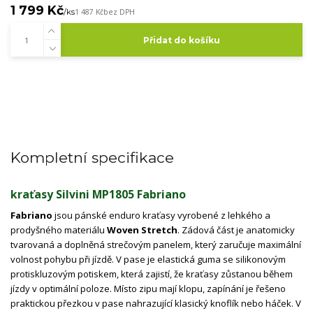
1 799 Kč
/
ks
1 487 Kč
bez DPH
Přidat do košíku
Kompletní specifikace
kraťasy Silvini MP1805 Fabriano
Fabriano
jsou pánské enduro kraťasy vyrobené z lehkého a
prodyšného materiálu
Woven Stretch
. Zádová část je anatomicky
tvarovaná a doplněná strečovým panelem, který zaručuje maximální
volnost pohybu při jízdě. V pase je elastická guma se silikonovým
protiskluzovým potiskem, která zajistí, že kraťasy zůstanou během
jízdy v optimální poloze. Místo zipu mají klopu, zapínání je řešeno
praktickou přezkou v pase nahrazující klasický knoflík nebo háček. V