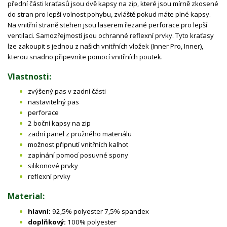
přední části kraťasů jsou dvě kapsy na zip, které jsou mírně zkosené
do stran pro lepší volnost pohybu, zvláště pokud máte plné kapsy.
Na vnitřní straně stehen jsou laserem řezané perforace pro lepší
ventilaci. Samozřejmostí jsou ochranné reflexní prvky. Tyto kraťasy
lze zakoupit s jednou z našich vnitřních vložek (Inner Pro, Inner),
kterou snadno připevníte pomocí vnitřních poutek.
Vlastnosti:
zvýšený pas v zadní části
nastavitelný pas
perforace
2 boční kapsy na zip
zadní panel z pružného materiálu
možnost připnutí vnitřních kalhot
zapínání pomocí posuvné spony
silikonové prvky
reflexní prvky
Material:
hlavní:
92,5% polyester 7,5% spandex
doplňkový:
100% polyester