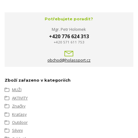
Potřebujete poradit?
Mgr. Petr Holomek
+420 776 624 313
+420 571 611 753
obchod@holassport.cz
Zboží zařazeno v kategoriích
MUŽI
AKTIVITY
Značky
Kraťasy
Outdoor
Silvini