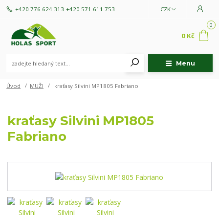
+420 776 624 313
+420 571 611 753
CZK
0
0 Kč
Menu
Úvod
MUŽI
kraťasy Silvini MP1805 Fabriano
kraťasy Silvini MP1805
Fabriano