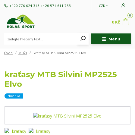
+420 776 624 313
+420 571 611 753
CZK
0
0 Kč
Menu
Úvod
MUŽI
kraťasy MTB Silvini MP2525 Elvo
kraťasy MTB Silvini MP2525
Elvo
Novinka