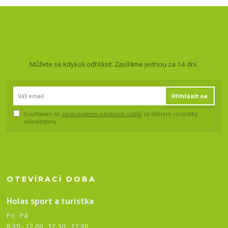
Nepropásněte novinky, akce
a slevy!
Můžete se kdykoli odhlásit. Zasíláme jednou za 14 dní.
Přihlásit se
Souhlasím se
zpracováním osobních údajů
za účelem rozesílky
newsletteru.
OTEVÍRACÍ DOBA
Holas sport a turistka
Po - Pá
8:30 - 12.00 12.30 -
17:30