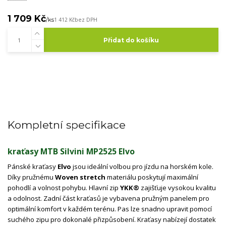
1 709 Kč
/
ks
1 412 Kč
bez DPH
Přidat do košíku
Kompletní specifikace
kraťasy MTB Silvini MP2525 Elvo
Pánské kraťasy
Elvo
jsou ideální volbou pro jízdu na horském kole.
Díky pružnému
Woven stretch
materiálu poskytují maximální
pohodlí a volnost pohybu. Hlavní zip
YKK®
zajišťuje vysokou kvalitu
a odolnost. Zadní část kraťasů je vybavena pružným panelem pro
optimální komfort v každém terénu. Pas lze snadno upravit pomocí
suchého zipu pro dokonalé přizpůsobení. Kraťasy nabízejí dostatek