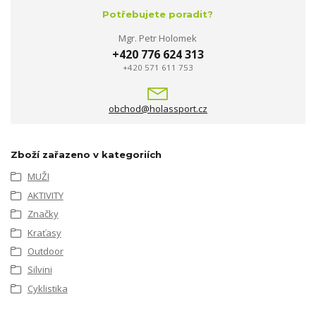
Potřebujete poradit?
Mgr. Petr Holomek
+420 776 624 313
+420 571 611 753
obchod@holassport.cz
Zboží zařazeno v kategoriích
MUŽI
AKTIVITY
Značky
Kraťasy
Outdoor
Silvini
Cyklistika