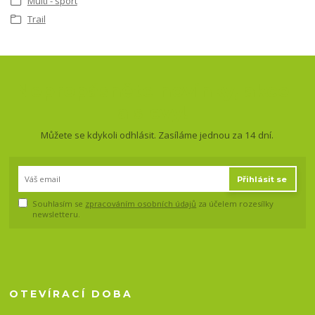
Multi - sport
Trail
Nepropásněte novinky, akce
a slevy!
Můžete se kdykoli odhlásit. Zasíláme jednou za 14 dní.
Přihlásit se
Souhlasím se
zpracováním osobních údajů
za účelem rozesílky
newsletteru.
OTEVÍRACÍ DOBA