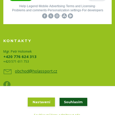
KONTAKTY
Mgr. Petr Holomek
+420 776 624 313
+420 571 611 753
obchod@holassport.cz
Nastavení
Souhlasím
Holas sport a turistika 2020