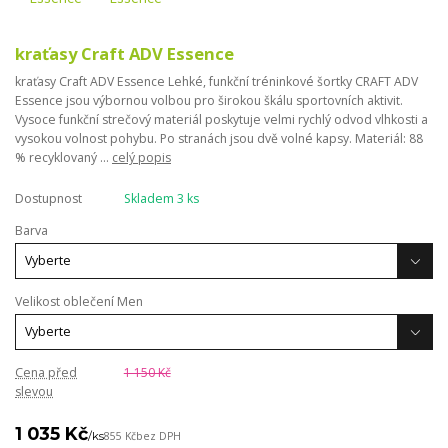
kraťasy Craft ADV Essence
kraťasy Craft ADV Essence Lehké, funkční tréninkové šortky CRAFT ADV
Essence jsou výbornou volbou pro širokou škálu sportovních aktivit.
Vysoce funkční strečový materiál poskytuje velmi rychlý odvod vlhkosti a
vysokou volnost pohybu. Po stranách jsou dvě volné kapsy. Materiál: 88
% recyklovaný ...
celý popis
Dostupnost
Skladem 3 ks
Barva
Velikost oblečení Men
Cena před
1 150 Kč
slevou
1 035 Kč
/
ks
855 Kč
bez DPH