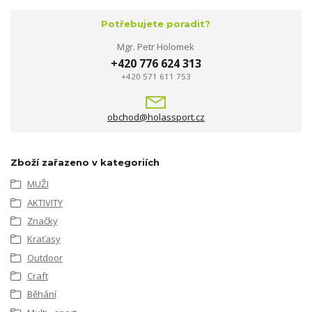
Potřebujete poradit?
Mgr. Petr Holomek
+420 776 624 313
+420 571 611 753
obchod@holassport.cz
Zboží zařazeno v kategoriích
MUŽI
AKTIVITY
Značky
Kraťasy
Outdoor
Craft
Běhání