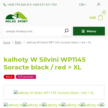
+420 776 624 313
+420 571 611 753
CZK
0
0 Kč
Menu
Úvod
ŽENY
kalhoty W Silvini WP1145 Soracte black / red > XL
kalhoty W Silvini WP1145
Soracte black / red > XL
Akce
TOP produkt