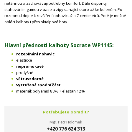
netáhnou a zachovávají potřebný komfort. Dále disponují
stahováním gumou v pase a zipy sahající skoro až ke kolenům. Po
rozepnutí dojde k rozšíření nohavic až o 7 centimetrů. Poté je možné
obléci kalhoty i přes skialpové boty.
Hlavní přednosti kalhoty Socrate WP1145:
rozepínání nohavic
elastické
nepromokavé
prodyšné
větruvzdorné
vyztužená spodní část
materiál: polyamid 88% + elastan 12%
Potřebujete poradit?
Mgr. Petr Holomek
+420 776 624 313