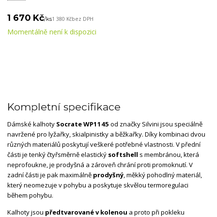
1 670 Kč
/
ks
1 380 Kč
bez DPH
Momentálně není k dispozici
Kompletní specifikace
Dámské kalhoty
Socrate WP1145
od značky Silvini jsou speciálně
navržené pro lyžařky, skialpinistky a běžkařky. Díky kombinaci dvou
různých materiálů poskytují veškeré potřebné vlastnosti. V přední
části je tenký čtyřsměrně elastický
softshell
s membránou, která
neprofoukne, je prodyšná a zároveň chrání proti promoknutí. V
zadní části je pak maximálně
prodyšný
, měkký pohodlný materiál,
který neomezuje v pohybu a poskytuje skvělou termoregulaci
během pohybu.
Kalhoty jsou
předtvarované v kolenou
a proto při pokleku