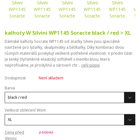
kalhoty W Silvini WP1145 Soracte black / red > XL
Dámské kalhoty Socrate WP1145 od značky Silvini jsou speciálně
navržené pro lyžařky, skialpinistky a běžkařky. Díky kombinaci dvou
různých materiálů poskytují veškeré potřebné vlastnosti. V přední části
je tenký čtyřsměrně elastický softshell s membránou, která
neprofoukne, je prodyšná a zároveň chr...
celý popis
Dostupnost
Není skladem
Barva
Velikost oblečení Wom
Cena před
2 590 Kč
slevou