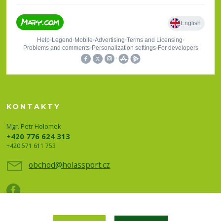
KONTAKTY
Mgr. Petr Holomek
+420 776 624 313
+420 571 611 753
obchod@holassport.cz