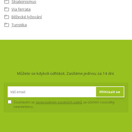
Skialpinismus
Via ferrata
Běžecké lyžování
Turistika
Nepropásněte novinky, akce
a slevy!
Můžete se kdykoli odhlásit. Zasíláme jednou za 14 dní.
Přihlásit se
Souhlasím se
zpracováním osobních údajů
za účelem rozesílky
newsletteru.