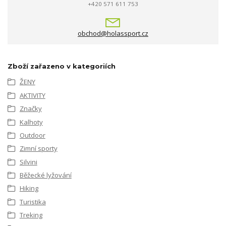
+420 571 611 753
obchod@holassport.cz
Zboží zařazeno v kategoriích
ŽENY
AKTIVITY
Značky
Kalhoty
Outdoor
Zimní sporty
Silvini
Běžecké lyžování
Hiking
Turistika
Treking