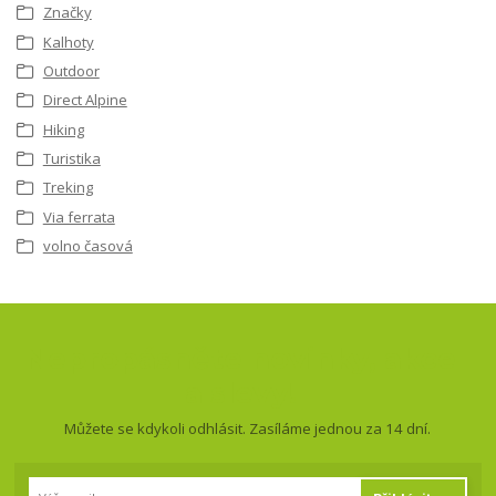
Značky
Kalhoty
Outdoor
Direct Alpine
Hiking
Turistika
Treking
Via ferrata
volno časová
Nepropásněte novinky, akce
a slevy!
Můžete se kdykoli odhlásit. Zasíláme jednou za 14 dní.