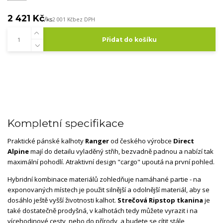
2 421 Kč
/
ks
2 001 Kč
bez DPH
Přidat do košíku
Kompletní specifikace
Praktické pánské kalhoty
Ranger
od českého výrobce
Direct
Alpine
mají do detailu vyladěný střih, bezvadně padnou a nabízí tak
maximální pohodlí. Atraktivní design "cargo" upoutá na první pohled.
Hybridní kombinace materiálů zohledňuje namáhané partie - na
exponovaných místech je použit silnější a odolnější materiál, aby se
dosáhlo ještě vyšší životnosti kalhot.
Strečová Ripstop tkanina
je
také dostatečně prodyšná, v kalhotách tedy můžete vyrazit i na
vícehodinové cesty, nebo do přírody, a budete se cítit stále