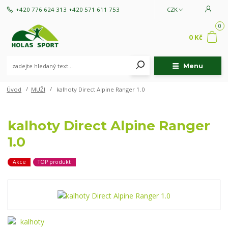
+420 776 624 313
+420 571 611 753
CZK
0
0 Kč
Menu
Úvod
MUŽI
kalhoty Direct Alpine Ranger 1.0
kalhoty Direct Alpine Ranger
1.0
Akce
TOP produkt