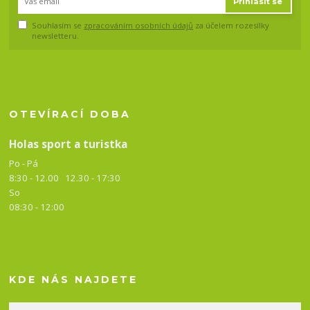
Přihlásit se
Souhlasím se
zpracováním osobních údajů
za účelem rozesílky
newsletteru.
OTEVÍRACÍ DOBA
Holas sport a turistka
Po - Pá
8:30 - 12.00 12.30 -
17:30
So
08:30 - 12:00
KDE NÁS NAJDETE