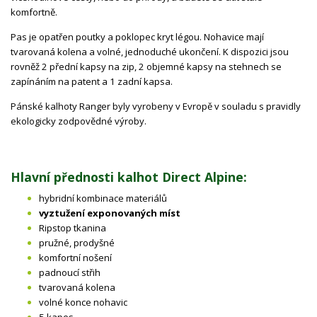
komfortně.
Pas je opatřen poutky a poklopec kryt légou. Nohavice mají
tvarovaná kolena a volné, jednoduché ukončení. K dispozici jsou
rovněž 2 přední kapsy na zip, 2 objemné kapsy na stehnech se
zapínáním na patent a 1 zadní kapsa.
Pánské kalhoty Ranger byly vyrobeny v Evropě v souladu s pravidly
ekologicky zodpovědné výroby.
Hlavní přednosti kalhot Direct Alpine:
hybridní kombinace materiálů
vyztužení exponovaných míst
Ripstop tkanina
pružné, prodyšné
komfortní nošení
padnoucí střih
tvarovaná kolena
volné konce nohavic
5 kapes