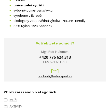
univerzální využití
výborný poměr cena/výkon
vyrobeno v Evropě
ekologicky zodpovědná výroba - Nature Friendly
85% Nylon, 15% Spandex
Potřebujete poradit?
Mgr. Petr Holomek
+420 776 624 313
+420 571 611 753
obchod@holassport.cz
Zboží zařazeno v kategoriích
MUŽI
AKTIVITY