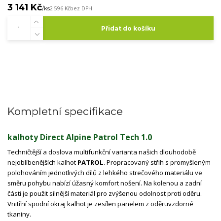
3 141 Kč
/
ks
2 596 Kč
bez DPH
Přidat do košíku
Kompletní specifikace
kalhoty Direct Alpine Patrol Tech 1.0
Techničtější a doslova multifunkční varianta našich dlouhodobě
nejoblíbenějších kalhot
PATROL
. Propracovaný střih s promyšleným
polohováním jednotlivých dílů z lehkého strečového materiálu ve
směru pohybu nabízí úžasný komfort nošení. Na kolenou a zadní
části je použit silnější materiál pro zvýšenou odolnost proti oděru.
Vnitřní spodní okraj kalhot je zesílen panelem z oděruvzdorné
tkaniny.