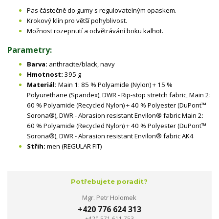
Pas částečně do gumy s regulovatelným opaskem.
Krokový klín pro větší pohyblivost.
Možnost rozepnutí a odvětrávání boku kalhot.
Parametry:
Barva:
anthracite/black, navy
Hmotnost:
395 g
Materiál:
Main 1: 85 % Polyamide (Nylon) + 15 %
Polyurethane (Spandex), DWR - Rip-stop stretch fabric, Main 2:
60 % Polyamide (Recycled Nylon) + 40 % Polyester (DuPont™
Sorona®), DWR - Abrasion resistant Envilon® fabric Main 2:
60 % Polyamide (Recycled Nylon) + 40 % Polyester (DuPont™
Sorona®), DWR - Abrasion resistant Envilon® fabric AK4
Střih:
men (REGULAR FIT)
Potřebujete poradit?
Mgr. Petr Holomek
+420 776 624 313
+420 571 611 753