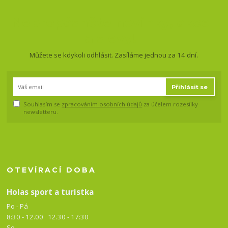
Nepropásněte novinky, akce
a slevy!
Můžete se kdykoli odhlásit. Zasíláme jednou za 14 dní.
Přihlásit se
Souhlasím se
zpracováním osobních údajů
za účelem rozesílky
newsletteru.
OTEVÍRACÍ DOBA
Holas sport a turistka
Po - Pá
8:30 - 12.00 12.30 -
17:30
So