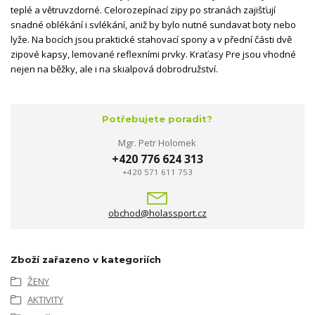
teplé a větruvzdorné. Celorozepínací zipy po stranách zajišťují
snadné oblékání i svlékání, aniž by bylo nutné sundavat boty nebo
lyže. Na bocích jsou praktické stahovací spony a v přední části dvě
zipové kapsy, lemované reflexními prvky. Kraťasy Pre jsou vhodné
nejen na běžky, ale i na skialpová dobrodružství.
Potřebujete poradit?
Mgr. Petr Holomek
+420 776 624 313
+420 571 611 753
obchod@holassport.cz
Zboží zařazeno v kategoriích
ŽENY
AKTIVITY