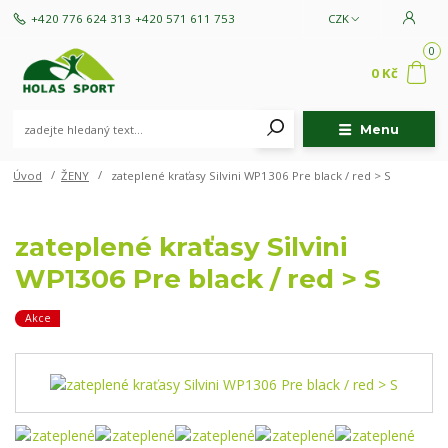
+420 776 624 313
+420 571 611 753
CZK
0
0 Kč
Menu
Úvod
ŽENY
zateplené kraťasy Silvini WP1306 Pre black / red > S
zateplené kraťasy Silvini
WP1306 Pre black / red > S
Akce