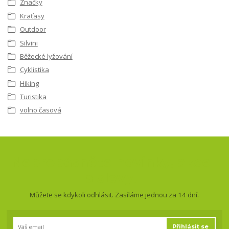
Značky
Kraťasy
Outdoor
Silvini
Běžecké lyžování
Cyklistika
Hiking
Turistika
volno časová
Nepropásněte novinky, akce
a slevy!
Můžete se kdykoli odhlásit. Zasíláme jednou za 14 dní.
Přihlásit se