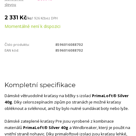
slevou
2 331 Kč
/
ks
1 926 Kč
bez DPH
Momentálně není k dispozici
Číslo produktu:
8596016088702
EAN kód:
8596016088702
Kompletní specifikace
Dámské větruodolné kraťasy na běžky s izolací
PrimaLoft® Silver
40g
. Díky celorozepínacím zipům po stranách je možné kraťasy
obléknout a svléknout, aniž by bylo nutné sundávat boty nebo lyže.
Dámské zateplené kraťasy Pre jsou vyrobené z kombinace
materiálů
PrimaLoft® Silver 40g
a Windbreaker, který je použit na
vnitřní straně nohavic. Díky primaloftové izolaci jsou kraťasy lehké,