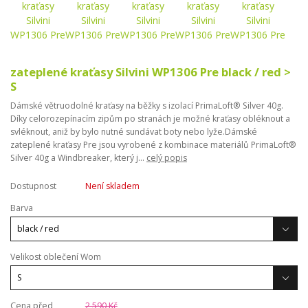
zateplené kraťasy Silvini WP1306 Pre black / red >
S
Dámské větruodolné kraťasy na běžky s izolací PrimaLoft® Silver 40g.
Díky celorozepínacím zipům po stranách je možné kraťasy obléknout a
svléknout, aniž by bylo nutné sundávat boty nebo lyže.Dámské
zateplené kraťasy Pre jsou vyrobené z kombinace materiálů PrimaLoft®
Silver 40g a Windbreaker, který j...
celý popis
Dostupnost
Není skladem
Barva
Velikost oblečení Wom
Cena před
2 590 Kč