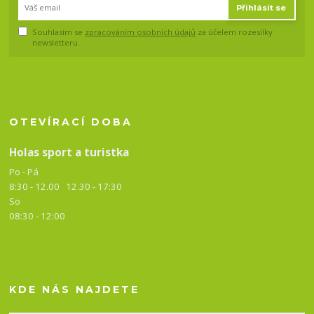
Přihlásit se
Souhlasím se
zpracováním osobních údajů
za účelem rozesílky
newsletteru.
OTEVÍRACÍ DOBA
Holas sport a turistka
Po - Pá
8:30 - 12.00 12.30 -
17:30
So
08:30 - 12:00
KDE NÁS NAJDETE