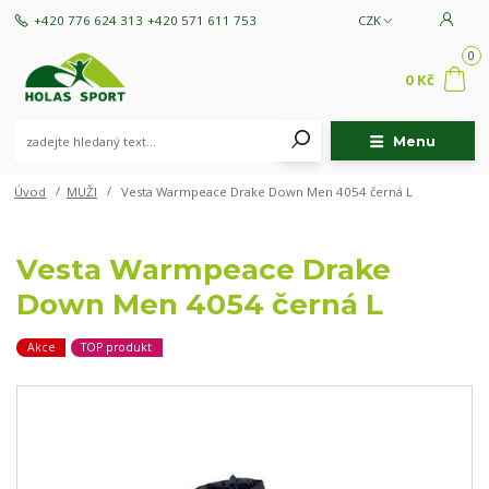
+420 776 624 313
+420 571 611 753
CZK
0
0 Kč
Menu
Úvod
MUŽI
Vesta Warmpeace Drake Down Men 4054 černá L
Vesta Warmpeace Drake
Down Men 4054 černá L
Akce
TOP produkt