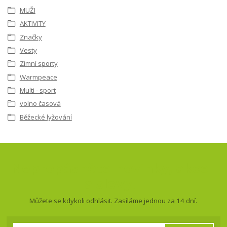
MUŽI
AKTIVITY
Značky
Vesty
Zimní sporty
Warmpeace
Multi - sport
volno časová
Běžecké lyžování
Nepropásněte novinky, akce
a slevy!
Můžete se kdykoli odhlásit. Zasíláme jednou za 14 dní.