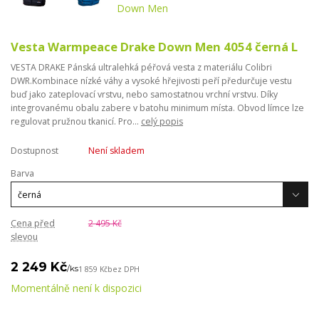
Vesta Warmpeace Drake Down Men 4054 černá L
VESTA DRAKE Pánská ultralehká péřová vesta z materiálu Colibri
DWR.Kombinace nízké váhy a vysoké hřejivosti peří předurčuje vestu
buď jako zateplovací vrstvu, nebo samostatnou vrchní vrstvu. Díky
integrovanému obalu zabere v batohu minimum místa. Obvod límce lze
regulovat pružnou tkanicí. Pro...
celý popis
Dostupnost
Není skladem
Barva
Cena před
2 495 Kč
slevou
2 249 Kč
/
ks
1 859 Kč
bez DPH
Momentálně není k dispozici