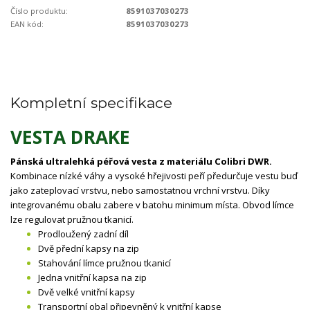
Číslo produktu:
8591037030273
EAN kód:
8591037030273
Kompletní specifikace
VESTA DRAKE
Pánská ultralehká péřová vesta z materiálu Colibri DWR.
Kombinace nízké váhy a vysoké hřejivosti peří předurčuje vestu buď
jako zateplovací vrstvu, nebo samostatnou vrchní vrstvu. Díky
integrovanému obalu zabere v batohu minimum místa. Obvod límce
lze regulovat pružnou tkanicí.
Prodloužený zadní díl
Dvě přední kapsy na zip
Stahování límce pružnou tkanicí
Jedna vnitřní kapsa na zip
Dvě velké vnitřní kapsy
Transportní obal připevněný k vnitřní kapse