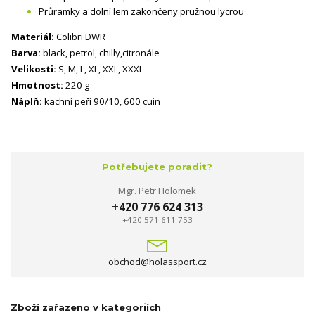
Průramky a dolní lem zakončeny pružnou lycrou
Materiál:
Colibri DWR
Barva:
black, petrol, chilly,citronále
Velikosti:
S, M, L, XL, XXL, XXXL
Hmotnost:
220 g
Náplň:
kachní peří 90/10, 600 cuin
Potřebujete poradit?
Mgr. Petr Holomek
+420 776 624 313
+420 571 611 753
obchod@holassport.cz
Zboží zařazeno v kategoriích