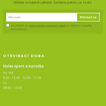
Můžete se kdykoli odhlásit. Zasíláme jednou za 14 dní.
Přihlásit se
Souhlasím se
zpracováním osobních údajů
za účelem rozesílky
newsletteru.
OTEVÍRACÍ DOBA
Holas sport a turistka
Po - Pá
8:30 - 12.00 12.30 -
17:30
So
08:30 - 12:00