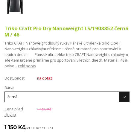
Triko Craft Pro Dry Nanoweight LS/1908852 černá
M / 46
Triko CRAFT Nanoweight dlouhý rukáv Pánské ultralehké triko CRAFT
Nanoweight s chladivým efektem určené primárně pro sportování v
letních dnech. Pánské ultralehké triko CRAFT Nanoweight s chladivým
efektem určené primárně pro sportování v letních dnech. Materiál: 48%
polye...
celý popis
Dostupnost
na dotaz
Barva
Cena před
1 150 Kč
slevou
1 150 Kč
/
ks
950 Kč
bez DPH