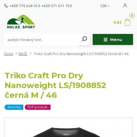
+420 776 624 313
+420 571 611 753
CZK
0
0 Kč
Menu
Úvod
MUŽI
Triko Craft Pro Dry Nanoweight LS/1908852 černá M / 46
Triko Craft Pro Dry
Nanoweight LS/1908852
černá M / 46
Novinka
TOP produkt