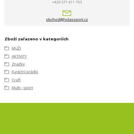
+420 571 611 753
obchod@holassport.cz
Zboží zařazeno v kategoriích
MUŽI
AKTIVITY
Značky
Funkční prádlo
Craft
Multi - sport
Nepropásněte novinky, akce
a slevy!