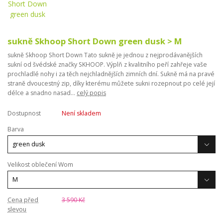
sukně Skhoop Short Down green dusk > M
sukně Skhoop Short Down Tato sukně je jednou z nejprodávanějších
sukní od švédské značky SKHOOP. Výplň z kvalitního peří zahřeje vaše
prochladlé nohy i za těch nejchladnějších zimních dní. Sukně má na pravé
straně dvoucestný zip, díky kterému můžete sukni rozepnout po celé její
délce a snadno nasad...
celý popis
Dostupnost
Není skladem
Barva
Velikost oblečení Wom
Cena před
3 590 Kč
slevou