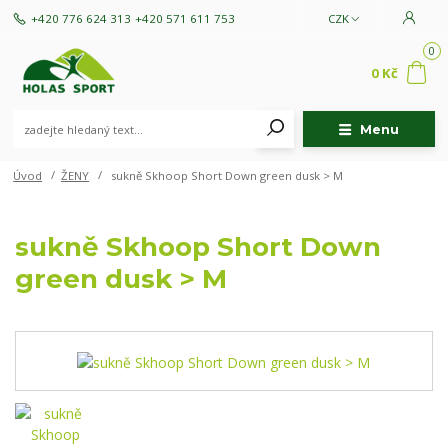
+420 776 624 313
+420 571 611 753
CZK
0
0 Kč
Menu
Úvod
ŽENY
sukně Skhoop Short Down green dusk > M
sukně Skhoop Short Down
green dusk > M