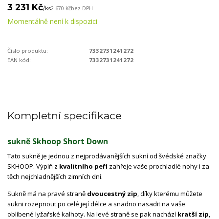
3 231 Kč
/
ks
2 670 Kč
bez DPH
Momentálně není k dispozici
Číslo produktu:
7332731241272
EAN kód:
7332731241272
Kompletní specifikace
sukně Skhoop Short Down
Tato sukně je jednou z nejprodávanějších sukní od švédské značky
SKHOOP. Výplň z
kvalitního peří
zahřeje vaše prochladlé nohy i za
těch nejchladnějších zimních dní.
Sukně má na pravé straně
dvoucestný zip
, díky kterému můžete
sukni rozepnout po celé její délce a snadno nasadit na vaše
oblíbené lyžařské kalhoty. Na levé straně se pak nachází
kratší zip
,