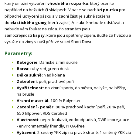
který umožní vytvoření
vhodného rozparku
. který oceníte
například na bežkách či skialpech. V pase se nachází
poutka
pro
případné uchycení pásku a v zadní části je sukně stažena
do
elastického gumy
, která zajistí, že sukně nebude odstávat a
nebude vám foukat na záda. Po stranách jsou
samozřejmostí
kapsy
, které jsou opatřeny zipem. Buďte za hvězdu a
vyražte do zimy v naší péřové sukni Short Down.
Parametry:
Kategorie:
Dámské zimní sukně
Barva:
ruby red, green dusk
Délka sukně:
Nad kolena
Zateplení:
peří, prachové peří
Využitelnost:
na zimní sporty, do města, na lyže, na běžky,
na brusle
Vrchní materiál:
100 % Polyester
Zateplení - poměr:
80 % prachové kachní peří, 20 % peří,
650 fillpower, RDS Certified
Vlastnosti:
neprofoukavá, vodoodpudivá, DWR impregnace
- environmentally friendly, PFOA-free
Vybavení:
2-cestný YKK zip na pravé straně, 1-směrný YKK zip