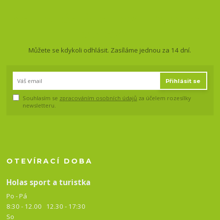
Nepropásněte novinky, akce
a slevy!
Můžete se kdykoli odhlásit. Zasíláme jednou za 14 dní.
Přihlásit se
Souhlasím se
zpracováním osobních údajů
za účelem rozesílky
newsletteru.
OTEVÍRACÍ DOBA
Holas sport a turistka
Po - Pá
8:30 - 12.00 12.30 -
17:30
So