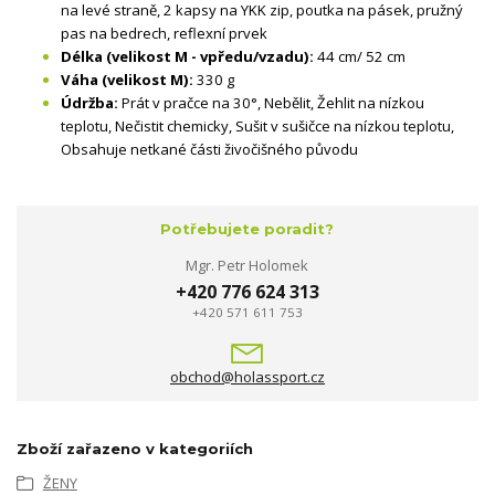
na levé straně, 2 kapsy na YKK zip, poutka na pásek, pružný
pas na bedrech, reflexní prvek
Délka (velikost M - vpředu/vzadu):
44 cm/ 52 cm
Váha (velikost M):
330 g
Údržba:
Prát v pračce na 30°, Nebělit, Žehlit na nízkou
teplotu, Nečistit chemicky, Sušit v sušičce na nízkou teplotu,
Obsahuje netkané části živočišného původu
Potřebujete poradit?
Mgr. Petr Holomek
+420 776 624 313
+420 571 611 753
obchod@holassport.cz
Zboží zařazeno v kategoriích
ŽENY