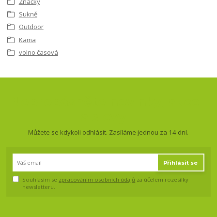
Značky
Sukně
Outdoor
Kama
volno časová
Nepropásněte novinky, akce
a slevy!
Můžete se kdykoli odhlásit. Zasíláme jednou za 14 dní.
Přihlásit se
Souhlasím se
zpracováním osobních údajů
za účelem rozesílky
newsletteru.