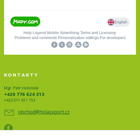
KONTAKTY
Mgr. Petr Holomek
+420 776 624 313
+420 571 611 753
obchod@holassport.cz