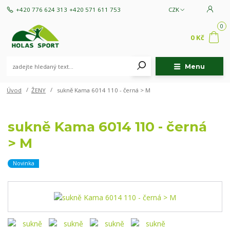
+420 776 624 313
+420 571 611 753
CZK
0
0 Kč
Menu
Úvod
ŽENY
sukně Kama 6014 110 - černá > M
sukně Kama 6014 110 - černá
> M
Novinka