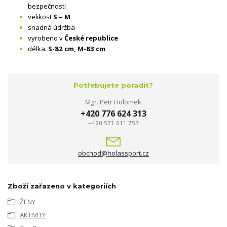
bezpečnosti
velikost
S – M
snadná údržba
vyrobeno v
České republice
délka:
S-82 cm, M-83 cm
Potřebujete poradit?
Mgr. Petr Holomek
+420 776 624 313
+420 571 611 753
obchod@holassport.cz
Zboží zařazeno v kategoriích
ŽENY
AKTIVITY