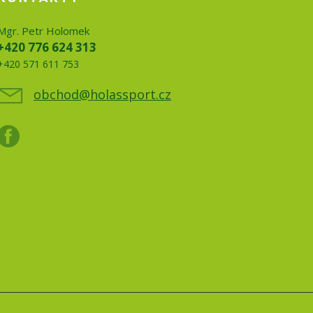
Mgr. Petr Holomek
+420 776 624 313
+420 571 611 753
obchod@holassport.cz