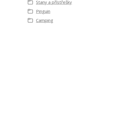
Stany a přístřešky
Pinguin
Camping