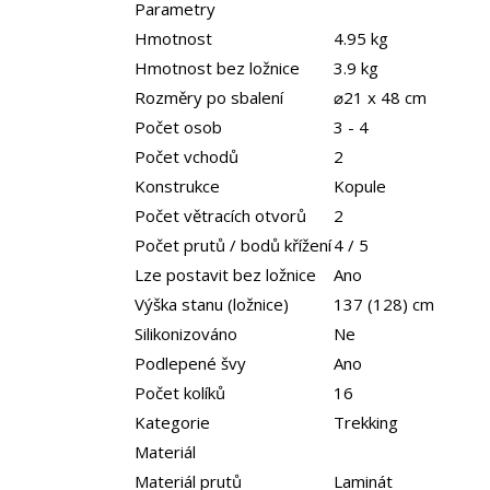
Parametry
Hmotnost
4.95 kg
Hmotnost bez ložnice
3.9 kg
Rozměry po sbalení
⌀21 x 48 cm
Počet osob
3 - 4
Počet vchodů
2
Konstrukce
Kopule
Počet větracích otvorů
2
Počet prutů / bodů křížení
4 / 5
Lze postavit bez ložnice
Ano
Výška stanu (ložnice)
137 (128) cm
Silikonizováno
Ne
Podlepené švy
Ano
Počet kolíků
16
Kategorie
Trekking
Materiál
Materiál prutů
Laminát