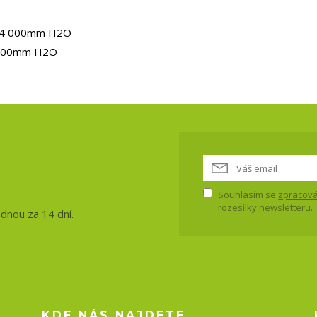
r 4 000mm H2O
0 000mm H2O
vinky, akce
Souhlasím se
zpracová
rozesílky newsletteru.
ednou za 14 dní.
KDE NÁS NAJDETE