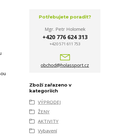
Potřebujete poradit?
Mgr. Petr Holomek
+420 776 624 313
+420 571 611 753
u
obchod@holassport.cz
sou
Zboží zařazeno v
kategoriích
VÝPRODEJ
ŽENY
AKTIVITY
Vybavení