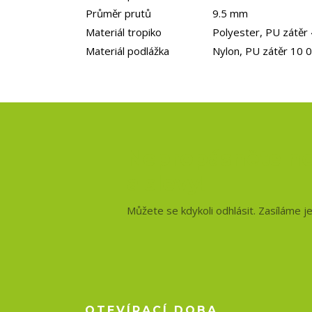
Průměr prutů
9.5 mm
Materiál tropiko
Polyester, PU zátě
Materiál podlážka
Nylon, PU zátěr 1
Nepropásněte no
a slevy!
Můžete se kdykoli odhlásit. Zasíláme j
OTEVÍRACÍ DOBA