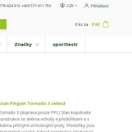
776 624 313
+420 571 611 753
CZK
Přihlášení
0
ks
za
0 Kč
t
Značky
sporttestr
stan Pinguin Tornado 3 zelená
Tornado 3 (doprava pouze PPL) Stan kopulovité
konstrukce se dvěma vchody a předsíňkami a s
dvěma příčnými vrcholovými pruty. Předsíňky jsou
dostatečně vysoké, tuhost konstrukce předurčuje