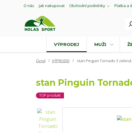
O nás
Jak nakupovat
Obchodní podmínky
Platba a 
VÝPRODEJ
MUŽI
Ž
Úvod
VÝPRODEJ
stan Pinguin Tornado 3 zelená
stan Pinguin Tornad
TOP produkt