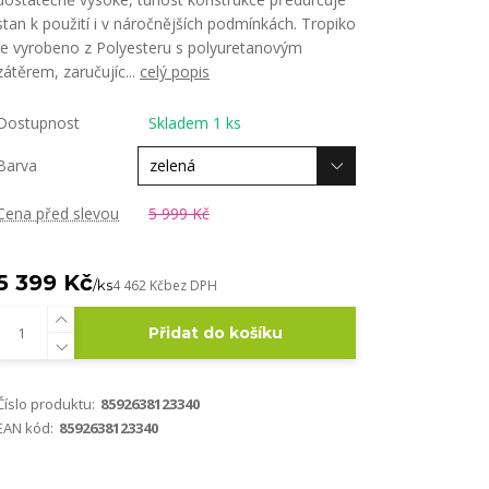
stan k použití i v náročnějších podmínkách. Tropiko
je vyrobeno z Polyesteru s polyuretanovým
zátěrem, zaručujíc...
celý popis
Dostupnost
Skladem 1 ks
Barva
Cena před slevou
5 999 Kč
5 399 Kč
/
ks
4 462 Kč
bez DPH
Přidat do košíku
Číslo produktu:
8592638123340
EAN kód:
8592638123340