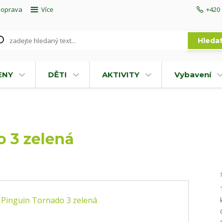
doprava
Více
+420 
Hleda
ENY
DĚTI
AKTIVITY
Vybavení
o 3 zelená