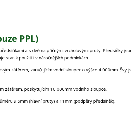
ouze PPL)
předsíňkami a s dvěma příčnými vrcholovými pruty. Předsíňky jso
 stan k použití i v náročnějších podmínkách.
ovým zátěrem, zaručujícím vodní sloupec o výšce 4 000mm. Švy j
ým zátěrem, poskytujícím 10 000mm vodního sloupce.
růměru 9,5mm (hlavní pruty) a 11mm (podpěry předsíněk).