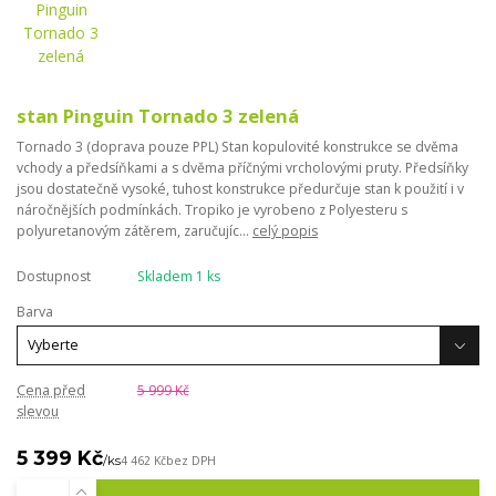
stan Pinguin Tornado 3 zelená
Tornado 3 (doprava pouze PPL) Stan kopulovité konstrukce se dvěma
vchody a předsíňkami a s dvěma příčnými vrcholovými pruty. Předsíňky
jsou dostatečně vysoké, tuhost konstrukce předurčuje stan k použití i v
náročnějších podmínkách. Tropiko je vyrobeno z Polyesteru s
polyuretanovým zátěrem, zaručujíc...
celý popis
Dostupnost
Skladem 1 ks
Barva
Cena před
5 999 Kč
slevou
5 399 Kč
/
ks
4 462 Kč
bez DPH