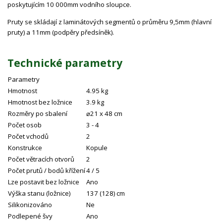
poskytujícím 10 000mm vodního sloupce.
Pruty se skládají z laminátových segmentů o průměru 9,5mm (hlavní
pruty) a 11mm (podpěry předsíněk).
Technické parametry
Parametry
Hmotnost
4.95 kg
Hmotnost bez ložnice
3.9 kg
Rozměry po sbalení
⌀21 x 48 cm
Počet osob
3 - 4
Počet vchodů
2
Konstrukce
Kopule
Počet větracích otvorů
2
Počet prutů / bodů křížení
4 / 5
Lze postavit bez ložnice
Ano
Výška stanu (ložnice)
137 (128) cm
Silikonizováno
Ne
Podlepené švy
Ano