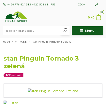
+420 776 624 313
+420 571 611 753
CZK
0
0 Kč
Menu
Úvod
VÝPRODEJ
stan Pinguin Tornado 3 zelená
stan Pinguin Tornado 3
zelená
TOP produkt