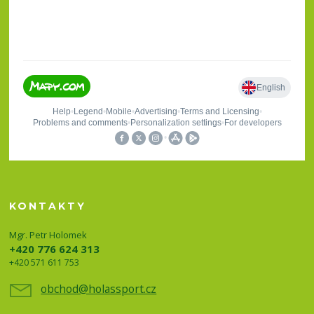
KONTAKTY
Mgr. Petr Holomek
+420 776 624 313
+420 571 611 753
obchod@holassport.cz