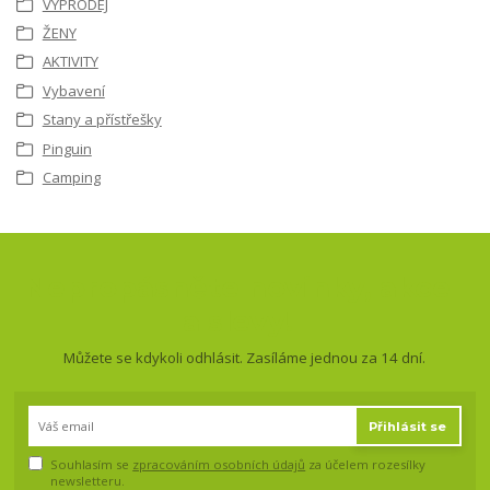
VÝPRODEJ
ŽENY
AKTIVITY
Vybavení
Stany a přístřešky
Pinguin
Camping
Nepropásněte novinky, akce
a slevy!
Můžete se kdykoli odhlásit. Zasíláme jednou za 14 dní.
Přihlásit se
Souhlasím se
zpracováním osobních údajů
za účelem rozesílky
newsletteru.