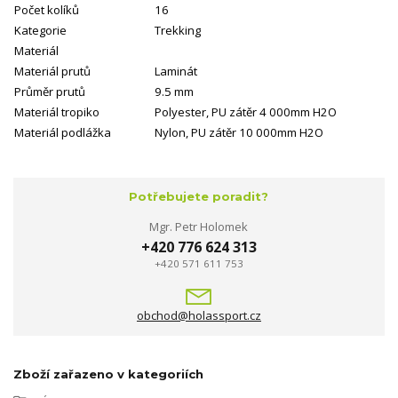
Počet kolíků
16
Kategorie
Trekking
Materiál
Materiál prutů
Laminát
Průměr prutů
9.5 mm
Materiál tropiko
Polyester, PU zátěr 4 000mm H2O
Materiál podlážka
Nylon, PU zátěr 10 000mm H2O
Potřebujete poradit?
Mgr. Petr Holomek
+420 776 624 313
+420 571 611 753
obchod@holassport.cz
Zboží zařazeno v kategoriích