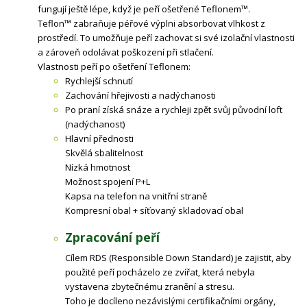
fungují ještě lépe, když je peří ošetřené Teflonem™.
Teflon™ zabraňuje péřové výplni absorbovat vlhkost z
prostředí. To umožňuje peří zachovat si své izolační vlastnosti
a zároveň odolávat poškození při stlačení.
Vlastnosti peří po ošetření Teflonem:
Rychlejší schnutí
Zachování hřejivosti a nadýchanosti
Po praní získá snáze a rychleji zpět svůj původní loft
(nadýchanost)
Hlavní přednosti
Skvělá sbalitelnost
Nízká hmotnost
Možnost spojení P+L
Kapsa na telefon na vnitřní straně
Kompresní obal + síťovaný skladovací obal
Zpracování peří
Cílem RDS (Responsible Down Standard) je zajistit, aby
použité peří pocházelo ze zvířat, která nebyla
vystavena zbytečnému zranění a stresu.
Toho je docíleno nezávislými certifikačními orgány,