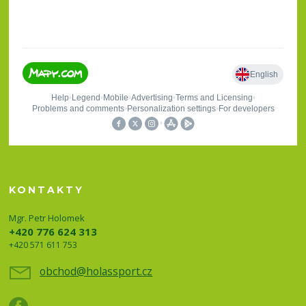
KONTAKTY
Mgr. Petr Holomek
+420 776 624 313
+420 571 611 753
obchod@holassport.cz