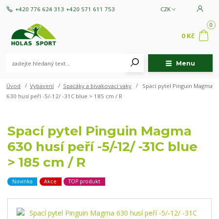
+420 776 624 313
+420 571 611 753
CZK
0
0 Kč
Menu
Úvod
Vybavení
Spacáky a bivakovací vaky
Spací pytel Pinguin Magma
630 husí peří -5/-12/ -31C blue > 185 cm / R
Spací pytel Pinguin Magma
630 husí peří -5/-12/ -31C blue
> 185 cm / R
Novinka
Akce
TOP produkt