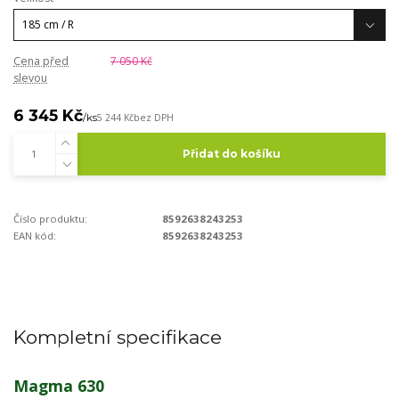
Cena před
7 050 Kč
slevou
6 345 Kč
/
ks
5 244 Kč
bez DPH
Přidat do košíku
Číslo produktu:
8592638243253
EAN kód:
8592638243253
Kompletní specifikace
Magma 630