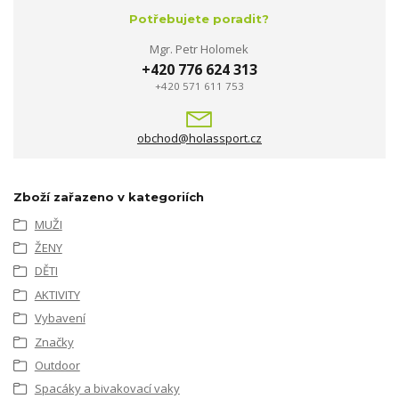
Potřebujete poradit?
Mgr. Petr Holomek
+420 776 624 313
+420 571 611 753
obchod@holassport.cz
Zboží zařazeno v kategoriích
MUŽI
ŽENY
DĚTI
AKTIVITY
Vybavení
Značky
Outdoor
Spacáky a bivakovací vaky