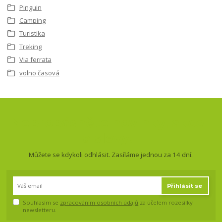
Pinguin
Camping
Turistika
Treking
Via ferrata
volno časová
Nepropásněte novinky, akce
a slevy!
Můžete se kdykoli odhlásit. Zasíláme jednou za 14 dní.
Přihlásit se
Souhlasím se
zpracováním osobních údajů
za účelem rozesílky
newsletteru.