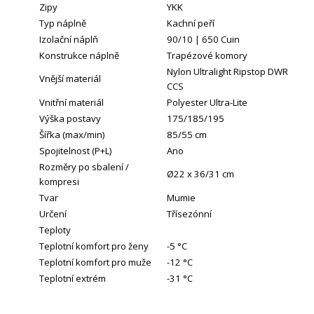
Zipy
YKK
Typ náplně
Kachní peří
Izolační náplň
90/10 | 650 Cuin
Konstrukce náplně
Trapézové komory
Nylon Ultralight Ripstop DWR
Vnější materiál
CCS
Vnitřní materiál
Polyester Ultra-Lite
Výška postavy
175/185/195
Šířka (max/min)
85/55 cm
Spojitelnost (P+L)
Ano
Rozměry po sbalení /
Ø22 x 36/31 cm
kompresi
Tvar
Mumie
Určení
Třísezónní
Teploty
Teplotní komfort pro ženy
-5 °C
Teplotní komfort pro muže
-12 °C
Teplotní extrém
-31 °C