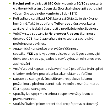
Kachní peří
o plnivosti
650 Cuin
v poměru
90/10
se postará
o výborný loft a tím pádem skvělou sbalitelnost při zachování
výborného tepelného komfortu až do
-12°C
.
Peří splňuje certifikaci
RDS
, která zajišťuje, že je získáváno
humánně. Také je opatřeno
Teflonovou
úpravou, která
zvyšuje jeho izolační vlastnosti a prodlužuje jeho životnost.
Vnější vrstva spacáku je
Nylonovou
Ripstop
tkaninou s
úpravou
CCS
, která zabraňuje úniku tepla a zachovává
potřebnou prodyšnost.
Anatomická konstrukce pro zvýšení účinnosti
spacáku.
YKK
zip je vybaven polstrovanou légou zamezující
úniku tepla skrze zip. Jezdec je navíc vybaven ochranou proti
zadrhávání.
Vnitřní zipová kapsa na vybavení, které je potřeba bránit před
chladem (telefon, powerbanka, akumulátor do foťáku)
Kapuce se stahuje dvěma sňůrami, respektive kulatou
pruženkou a plochou tkanicí - tak i ve tmě rozeznáte, kterou
část kapuce stahujete.
Spacáky lze spojit mezi sebou, respektive vždy levou a
pravou variantu.
Součástí balení je kompresní obal pro přepravu a síťovaný