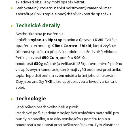
skladovací obal, aby mohl spacák větrat.
Stahovatelný, izolační náplní polstrovaný ramenní límec
zabraňuje úniku tepla a nadýchání vlhkosti do spacáku.
Technické detaily
Svrchní tkanina je tvořena z
lehkého
nylonu
s
Ripstop
tkaním a úpravou
DWR
. Také je
opatřena technologií
Clima Control Shield
, která zvyšuje
účinnost spacáku a přispívá k odolnosti před vnější vlhkostí.
Peří o plnivosti
650 Cuin
, poměru
90/10
a
hmotnosti
630g
náplně (u velikosti 185) je rovnoměrně plněno
v trapézových komorách, které mají vyšší odolnost proti úniku
tepla, lépe drží peří na svém místě a brání jeho shlukování.
Zipy jsou značky
YKK
a lze spojit pravou a levou variantu k
sobě.
Technologie
Lepší výkon prachového peří a pírek
Prachové peří je jedním z nejlepších izolačních materiálů pro
bundy a spacáky, a to díky vynikajícímu poměru tepla a
hmotnosti a odolnosti proti poškození tlakem. Tyto vlastnosti