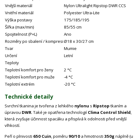
Vnější materiál
Nylon Ultralight Ripstop DWR CCS
Vnitřní materiál
Polyester Ultra-Lite
Výška postavy
175/185/195
Šířka (max/min)
85/55 cm
Spojitelnost (P+L)
Ano
Rozměry po sbalení / kompresi
Ø18 x 30/27 cm
Tvar
Mumie
Určení
Letní
Teploty
Teplotní komfort pro ženy
2 °C
Teplotní komfort pro muže
-4 °C
Teplotní extrém
-20 °C
Technické detaily
Svrchní tkanina je tvořena z lehkého
nylonu
s
Ripstop
tkaním a
úpravou
DWR
. Také je opatřena technologií
Clima Control Shield
,
která zvyšuje účinnost spacáku a přispívá k odolnosti před vnější
vlhkostí.
Peří o plnivosti
650 Cuin
, poměru
90/10
a hmotnosti
350g
náplně (u