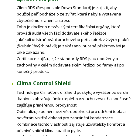
Cílem RDS (Responsible Down Standard) je zajistit, aby
použité peří pocházelo ze zvířat, která nebyla vystavena
zbytečnému zranění a stresu.
Toho je docíleno nezávislými certifikačními orgány, které
provádí audit všech fází dodavatelského řetězce.
Jakékoli odstraňování prachového peří a pírek z živých ptáků
(škubání živých ptáků) je zakázáno; nucené překrmování je
také zakázáno.
Certifikace zajišťuje, že standardy RDS jsou dodrženy a
zachovány v celém dodavatelském řetězci; od farmy až po
konečný produkt.
Clima Control Shield
Technologie ClimaControl Shield poskytuje vyváženou svrchní
tkaninu, zabraňuje úniku teplého vzduchu zevnitř a současně
zajišťuje přiměřenou prodyšnost.
Optimalizuje poměr mezi větruodolností pro udržení tepla a
odvětrání vnitřní vlhkosti pro zabránění kondenzace.
Kombinace těchto vlastností zajišťuje uživatelský komfort a
příznivé vnitřní klima spacího pytle.