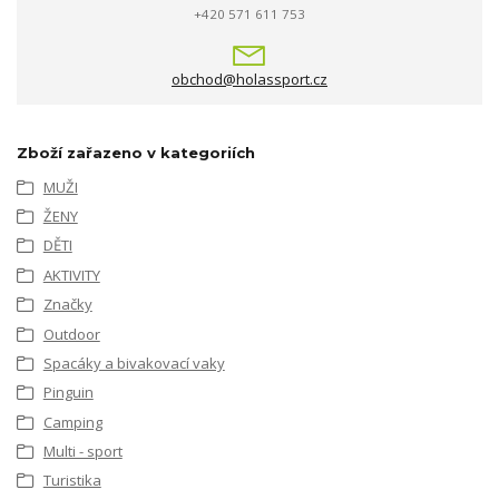
+420 571 611 753
obchod@holassport.cz
Zboží zařazeno v kategoriích
MUŽI
ŽENY
DĚTI
AKTIVITY
Značky
Outdoor
Spacáky a bivakovací vaky
Pinguin
Camping
Multi - sport
Turistika