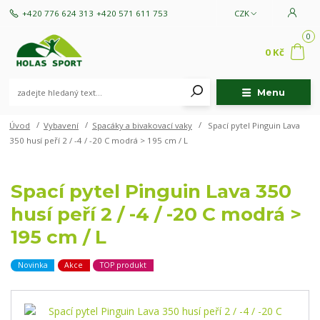
+420 776 624 313
+420 571 611 753
CZK
0
0 Kč
Menu
Úvod
Vybavení
Spacáky a bivakovací vaky
Spací pytel Pinguin Lava
350 husí peří 2 / -4 / -20 C modrá > 195 cm / L
Spací pytel Pinguin Lava 350
husí peří 2 / -4 / -20 C modrá >
195 cm / L
Novinka
Akce
TOP produkt