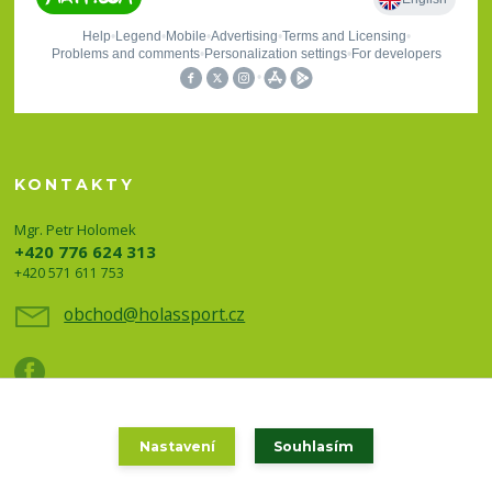
KONTAKTY
Mgr. Petr Holomek
+420 776 624 313
+420 571 611 753
obchod@holassport.cz
Nastavení
Souhlasím
Holas sport a turistika 2020