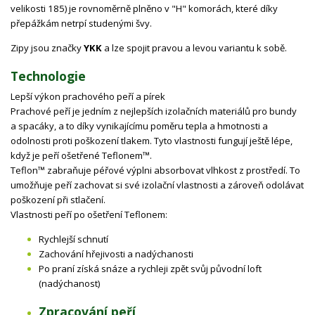
velikosti 185) je rovnoměrně plněno v "H" komorách, které díky
přepážkám netrpí studenými švy.
Zipy jsou značky
YKK
a lze spojit pravou a levou variantu k sobě.
Technologie
Lepší výkon prachového peří a pírek
Prachové peří je jedním z nejlepších izolačních materiálů pro bundy
a spacáky, a to díky vynikajícímu poměru tepla a hmotnosti a
odolnosti proti poškození tlakem. Tyto vlastnosti fungují ještě lépe,
když je peří ošetřené Teflonem™.
Teflon™ zabraňuje péřové výplni absorbovat vlhkost z prostředí. To
umožňuje peří zachovat si své izolační vlastnosti a zároveň odolávat
poškození při stlačení.
Vlastnosti peří po ošetření Teflonem:
Rychlejší schnutí
Zachování hřejivosti a nadýchanosti
Po praní získá snáze a rychleji zpět svůj původní loft
(nadýchanost)
Zpracování peří