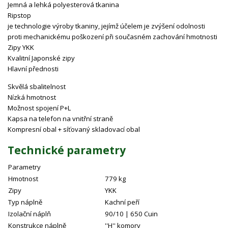
Jemná a lehká polyesterová tkanina
Ripstop
je technologie výroby tkaniny, jejímž účelem je zvýšení odolnosti
proti mechanickému poškození při současném zachování hmotnosti
Zipy YKK
Kvalitní Japonské zipy
Hlavní přednosti
Skvělá sbalitelnost
Nízká hmotnost
Možnost spojení P+L
Kapsa na telefon na vnitřní straně
Kompresní obal + síťovaný skladovací obal
Technické parametry
Parametry
Hmotnost
779 kg
Zipy
YKK
Typ náplně
Kachní peří
Izolační náplň
90/10 | 650 Cuin
Konstrukce náplně
''H'' komory