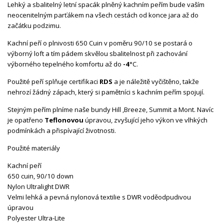
Lehký a sbalitelný letní spacák plněný kachním peřím bude vaším
neocenitelným parťákem na všech cestách od konce jara až do
začátku podzimu.
Kachní peří o plnivosti 650 Cuin v poměru 90/10 se postará o
výborný loft a tím pádem skvělou sbalitelnost při zachování
výborného tepelného komfortu až do
-4
°C.
Použité peří splňuje certifikaci
RDS
a je náležitě vyčištěno, takže
nehrozí žádný zápach, který si pamětníci s kachním peřím spojují.
Stejným peřím plníme naše bundy Hill ,Breeze, Summit a Mont. Navíc
je opatřeno
Teflonovou
úpravou, zvyšující jeho výkon ve vlhkých
podmínkách a přispívající životnosti.
Použité materiály
Kachní peří
650 cuin, 90/10 down
Nylon Ultralight DWR
Velmi lehká a pevná nylonová textilie s DWR voděodpudivou
úpravou
Polyester Ultra-Lite