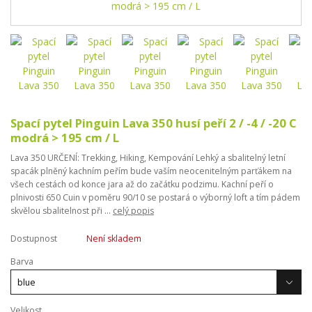
Spací pytel Pinguin Lava 350 husí peří 2 / -4 / -20 C
modrá > 195 cm / L
Lava 350 URČENÍ: Trekking, Hiking, Kempování Lehký a sbalitelný letní
spacák plněný kachním peřím bude vaším neocenitelným parťákem na
všech cestách od konce jara až do začátku podzimu. Kachní peří o
plnivosti 650 Cuin v poměru 90/10 se postará o výborný loft a tím pádem
skvělou sbalitelnost při ...
celý popis
Dostupnost
Není skladem
Barva
Velikost