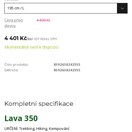
Cena před
4 890 Kč
slevou
4 401 Kč
/
ks
3 637 Kč
bez DPH
Momentálně není k dispozici
Číslo produktu:
8592638242355
EAN kód:
8592638242355
Kompletní specifikace
Lava 350
URČENÍ: Trekking, Hiking, Kempování