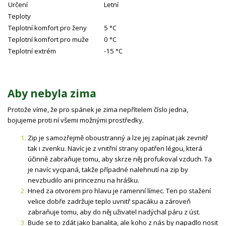
Určení
Letní
Teploty
Teplotní komfort pro ženy
5 °C
Teplotní komfort pro muže
0 °C
Teplotní extrém
-15 °C
Aby nebyla zima
Protože víme, že pro spánek je zima nepřítelem číslo jedna,
bojujeme proti ní všemi možnými prostředky.
Zip je samozřejmě oboustranný a lze jej zapínat jak zevnitř
tak i zvenku. Navíc je z vnitřní strany opatřen légou, která
účinně zabraňuje tomu, aby skrze něj profukoval vzduch. Ta
je navíc vycpaná, takže případné nalehnutí na zip by
nevzbudilo ani princeznu na hrášku.
Hned za otvorem pro hlavu je ramenní límec. Ten po stažení
velice dobře zadržuje teplo uvnitř spacáku a zároveň
zabraňuje tomu, aby do něj uživatel nadýchal páru z úst.
Bude se to zdát jako banalita, ale koho z nás by napadlo nosit