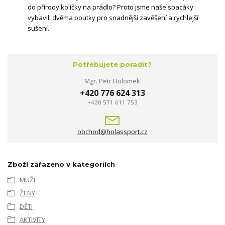
do přírody kolíčky na prádlo? Proto jsme naše spacáky
vybavili dvěma poutky pro snadnější zavěšení a rychlejší
sušení.
Potřebujete poradit?
Mgr. Petr Holomek
+420 776 624 313
+420 571 611 753
obchod@holassport.cz
Zboží zařazeno v kategoriích
MUŽI
ŽENY
DĚTI
AKTIVITY