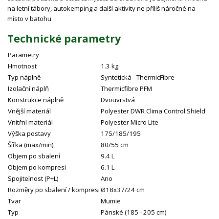
na letní tábory, autokemping a další aktivity ne příliš náročné na
místo v batohu.
Technické parametry
Parametry
Hmotnost
1.3 kg
Typ náplně
Syntetická - ThermicFibre
Izolační náplň
Thermicfibre PFM
Konstrukce náplně
Dvouvrstvá
Vnější materiál
Polyester DWR Clima Control Shield
Vnitřní materiál
Polyester Micro Lite
Výška postavy
175/185/195
Šířka (max/min)
80/55 cm
Objem po sbalení
9.4 L
Objem po kompresi
6.1 L
Spojitelnost (P+L)
Ano
Rozměry po sbalení / kompresi
Ø18x37/24 cm
Tvar
Mumie
Typ
Pánské (185 - 205 cm)