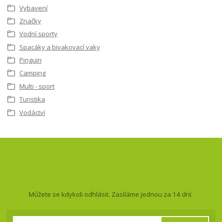
Vybavení
Značky
Vodní sporty
Spacáky a bivakovací vaky
Pinguin
Camping
Multi - sport
Turistika
Vodáctví
Nepropásněte novinky, akce
a slevy!
Můžete se kdykoli odhlásit. Zasíláme jednou za 14 dní.