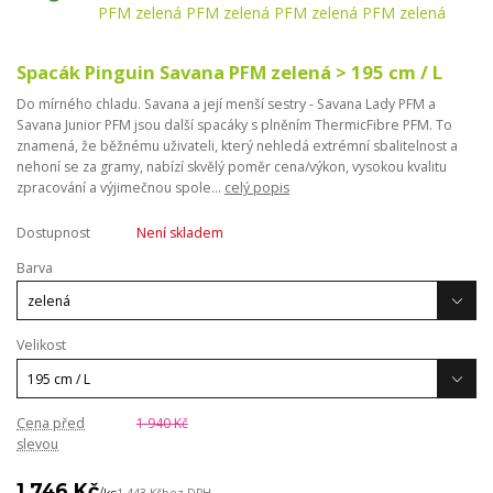
Spacák Pinguin Savana PFM zelená > 195 cm / L
Do mírného chladu. Savana a její menší sestry - Savana Lady PFM a
Savana Junior PFM jsou další spacáky s plněním ThermicFibre PFM. To
znamená, že běžnému uživateli, který nehledá extrémní sbalitelnost a
nehoní se za gramy, nabízí skvělý poměr cena/výkon, vysokou kvalitu
zpracování a výjimečnou spole...
celý popis
Dostupnost
Není skladem
Barva
Velikost
Cena před
1 940 Kč
slevou
1 746 Kč