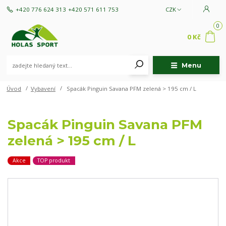
+420 776 624 313
+420 571 611 753
CZK
0
0 Kč
Menu
Úvod
Vybavení
Spacák Pinguin Savana PFM zelená > 195 cm / L
Spacák Pinguin Savana PFM
zelená > 195 cm / L
Akce
TOP produkt