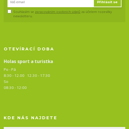
Přihlásit se
Souhlasím se
zpracováním osobních údajů
za účelem rozesílky
newsletteru.
OTEVÍRACÍ DOBA
Holas sport a turistka
Po - Pá
8:30 - 12.00 12.30 -
17:30
So
08:30 - 12:00
KDE NÁS NAJDETE