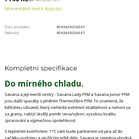
/
ks
1 443 Kč
bez DPH
Momentálně není k dispozici
Číslo produktu:
8592638236347
EAN kód:
8592638236347
Kompletní specifikace
Do mírného chladu.
Savana a její menší sestry - Savana Lady PFM a Savana Junior PFM
jsou další spacáky s plněním ThermicFibre PFM. To znamená, že
běžnému uživateli, který nehledá extrémní sbalitelnost a nehoní se
za gramy, nabízí skvělý poměr cena/výkon, vysokou kvalitu
zpracování a výjimečnou spolehlivost.
S teplotním komfortem 1°C vám bude partnerem od jara až do
začátku podzimu a otužilcům ještě déle. Savana je zejména vhodná