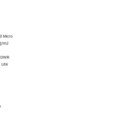
B Micro
g/m2
t DWR
 Lite
m