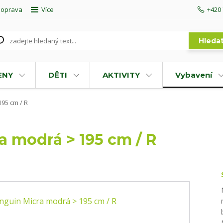
doprava
Více
+420 
Hleda
ENY
DĚTI
AKTIVITY
Vybavení
95 cm / R
a modrá > 195 cm / R