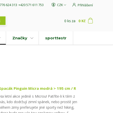
776 624 313
+420 571 611 753
CZK
Přihlášení
0
ks
za
0 Kč
t
Značky
sporttestr
Spacák Pinguin Micra modrá > 195 cm / R
Na letní akce jedině s Microu! Patříte-li k těm z
nás, kdo dodržují zimní spánek, nebo prostě jen
během zimy preferujete jiné sporty než hiking,
Micra bude pro vás tou správnou volbou. S