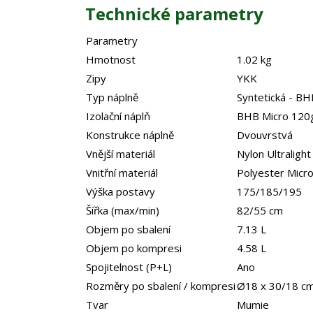
Technické parametry
Parametry
Hmotnost
1.02 kg
Zipy
YKK
Typ náplně
Syntetická - BH
Izolační náplň
BHB Micro 120
Konstrukce náplně
Dvouvrstvá
Vnější materiál
Nylon Ultraligh
Vnitřní materiál
Polyester Micro
Výška postavy
175/185/195
Šířka (max/min)
82/55 cm
Objem po sbalení
7.13 L
Objem po kompresi
4.58 L
Spojitelnost (P+L)
Ano
Rozměry po sbalení / kompresi
Ø18 x 30/18 c
Tvar
Mumie