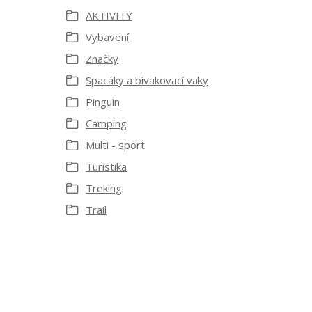
AKTIVITY
Vybavení
Značky
Spacáky a bivakovací vaky
Pinguin
Camping
Multi - sport
Turistika
Treking
Trail