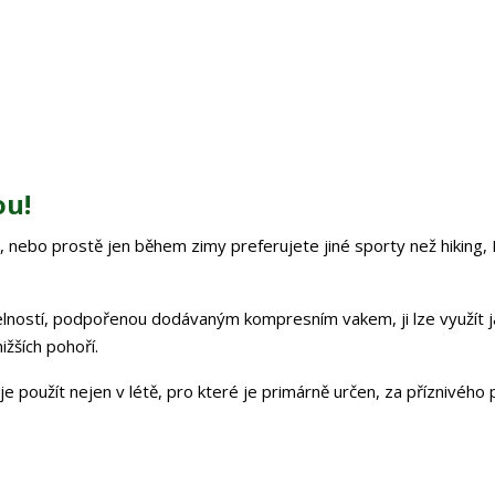
ou!
k, nebo prostě jen během zimy preferujete jiné sporty než hiking,
elností, podpořenou dodávaným kompresním vakem, ji lze využít j
ižších pohoří.
 použít nejen v létě, pro které je primárně určen, za příznivého p