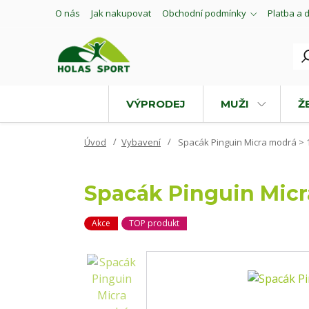
O nás
Jak nakupovat
Obchodní podmínky
Platba a 
VÝPRODEJ
MUŽI
Ž
Úvod
Vybavení
Spacák Pinguin Micra modrá > 1
Spacák Pinguin Micr
Akce
TOP produkt