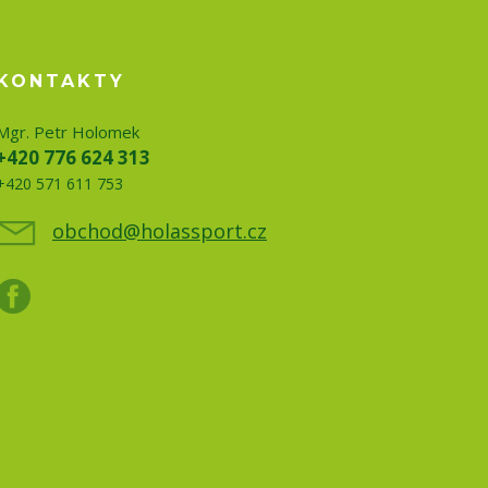
KONTAKTY
Mgr. Petr Holomek
+420 776 624 313
+420 571 611 753
obchod@holassport.cz