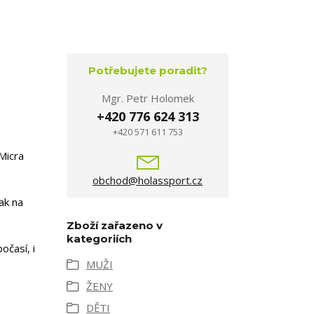
Potřebujete poradit?
Mgr. Petr Holomek
+420 776 624 313
+420 571 611 753
 Micra
obchod@holassport.cz
ak na
Zboží zařazeno v
kategoriích
očasí, i
MUŽI
ŽENY
DĚTI