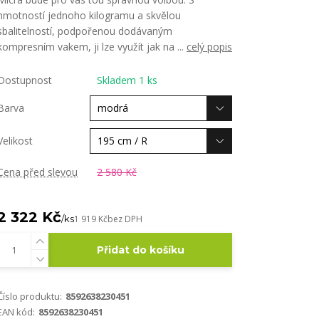
hmotností jednoho kilogramu a skvělou
sbalitelností, podpořenou dodávaným
kompresním vakem, ji lze využít jak na ...
celý popis
Dostupnost
Skladem 1 ks
Barva
Velikost
Cena před slevou
2 580 Kč
2 322 Kč
/
ks
1 919 Kč
bez DPH
Přidat do košíku
Číslo produktu:
8592638230451
EAN kód:
8592638230451