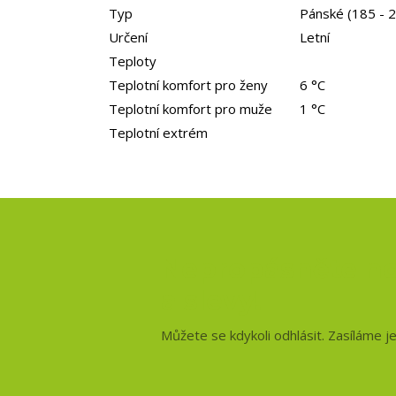
Typ
Pánské (185 - 
Určení
Letní
Teploty
Teplotní komfort pro ženy
6 °C
Teplotní komfort pro muže
1 °C
Teplotní extrém
Nepropásněte no
a slevy!
Můžete se kdykoli odhlásit. Zasíláme j