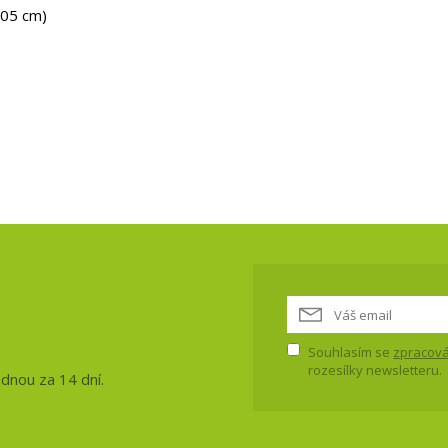
205 cm)
vinky, akce
Souhlasím se
zpracová
rozesílky newsletteru.
ednou za 14 dní.