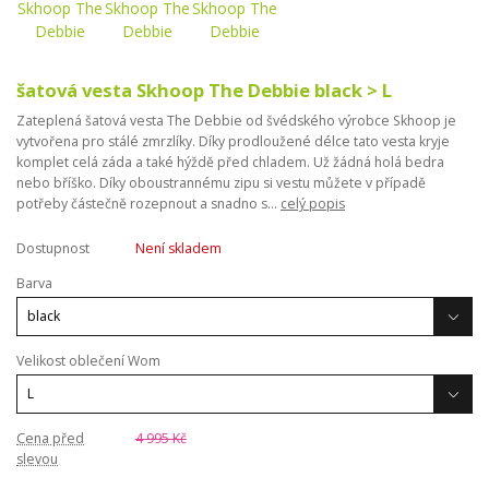
šatová vesta Skhoop The Debbie black > L
Zateplená šatová vesta The Debbie od švédského výrobce Skhoop je
vytvořena pro stálé zmrzlíky. Díky prodloužené délce tato vesta kryje
komplet celá záda a také hýždě před chladem. Už žádná holá bedra
nebo bříško. Díky oboustrannému zipu si vestu můžete v případě
potřeby částečně rozepnout a snadno s...
celý popis
Dostupnost
Není skladem
Barva
Velikost oblečení Wom
Cena před
4 995 Kč
slevou