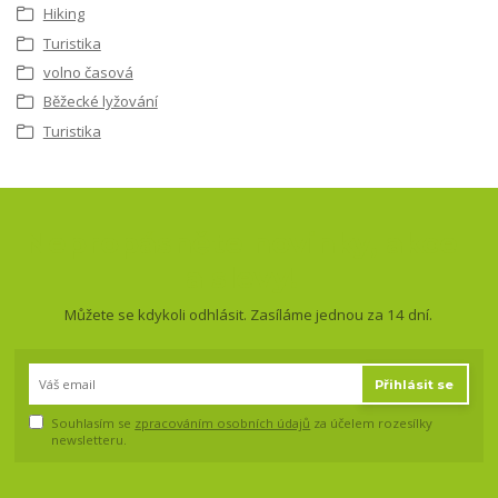
Hiking
Turistika
volno časová
Běžecké lyžování
Turistika
Nepropásněte novinky, akce
a slevy!
Můžete se kdykoli odhlásit. Zasíláme jednou za 14 dní.
Přihlásit se
Souhlasím se
zpracováním osobních údajů
za účelem rozesílky
newsletteru.