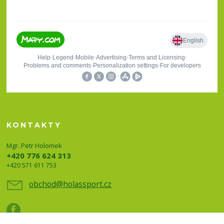
KONTAKTY
Mgr. Petr Holomek
+420 776 624 313
+420 571 611 753
obchod@holassport.cz