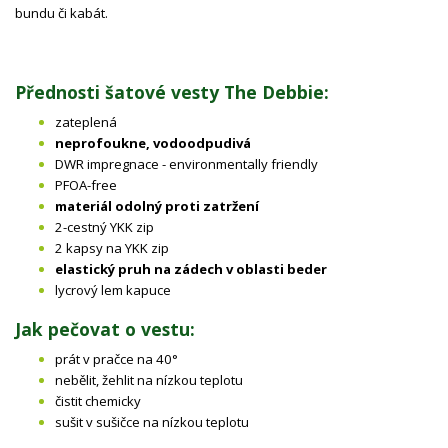
bundu či kabát.
Přednosti šatové vesty The Debbie:
zateplená
neprofoukne, vodoodpudivá
DWR impregnace - environmentally friendly
PFOA-free
materiál odolný proti zatržení
2-cestný YKK zip
2 kapsy na YKK zip
elastický pruh na zádech v oblasti beder
lycrový lem kapuce
Jak pečovat o vestu:
prát v pračce na 40°
nebělit, žehlit na nízkou teplotu
čistit chemicky
sušit v sušičce na nízkou teplotu