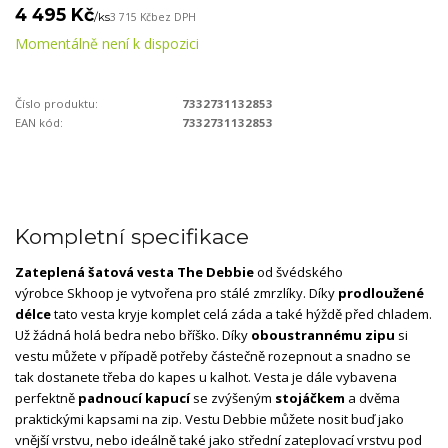
4 495 Kč
/
ks
3 715 Kč
bez DPH
Momentálně není k dispozici
Číslo produktu:
7332731132853
EAN kód:
7332731132853
Kompletní specifikace
Zateplená šatová vesta The Debbie
od švédského
výrobce Skhoop je vytvořena pro stálé zmrzlíky. Díky
prodloužené
délce
tato vesta kryje komplet celá záda a také hýždě před chladem.
Už žádná holá bedra nebo bříško. Díky
oboustrannému zipu
si
vestu můžete v případě potřeby částečně rozepnout a snadno se
tak dostanete třeba do kapes u kalhot. Vesta je dále vybavena
perfektně
padnoucí kapucí
se zvýšeným
stojáčkem
a dvěma
praktickými kapsami na zip. Vestu Debbie můžete nosit buď jako
vnější vrstvu, nebo ideálně také jako střední zateplovací vrstvu pod