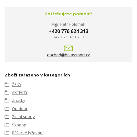
Potřebujete poradit?
Mgr. Petr Holomek
+420 776 624 313
+420 571 611 753
obchod@holassport.cz
Zboží zařazeno v kategoriích
ŽENY
AKTIVITY
Značky
Outdoor
Zimní sporty
Skhoop
Běžecké lyžování