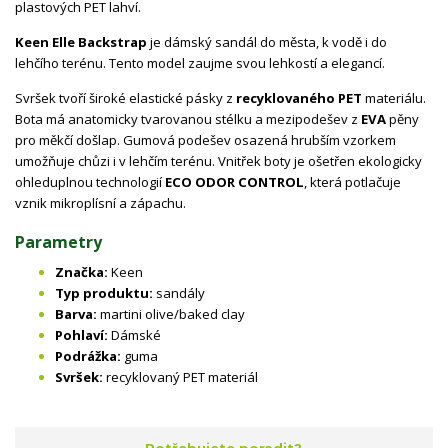
plastových PET lahví.
Keen Elle Backstrap
je dámský sandál do města, k vodě i do
lehčího terénu. Tento model zaujme svou lehkostí a elegancí.
Svršek tvoří široké elastické pásky z
recyklovaného PET
materiálu.
Bota má anatomicky tvarovanou stélku a mezipodešev z
EVA
pěny
pro měkčí došlap. Gumová podešev osazená hrubším vzorkem
umožňuje chůzi i v lehčím terénu. Vnitřek boty je ošetřen ekologicky
ohleduplnou technologií
ECO ODOR CONTROL
, která potlačuje
vznik mikroplísní a zápachu.
Parametry
Značka:
Keen
Typ produktu:
sandály
Barva:
martini olive/baked clay
Pohlaví:
Dámské
Podrážka:
guma
Svršek:
recyklovaný PET materiál