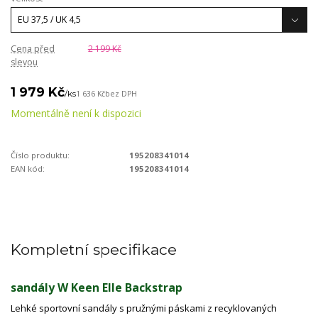
Cena před
2 199 Kč
slevou
1 979 Kč
/
ks
1 636 Kč
bez DPH
Momentálně není k dispozici
Číslo produktu:
195208341014
EAN kód:
195208341014
Kompletní specifikace
sandály W Keen Elle Backstrap
Lehké sportovní sandály s pružnými páskami z recyklovaných