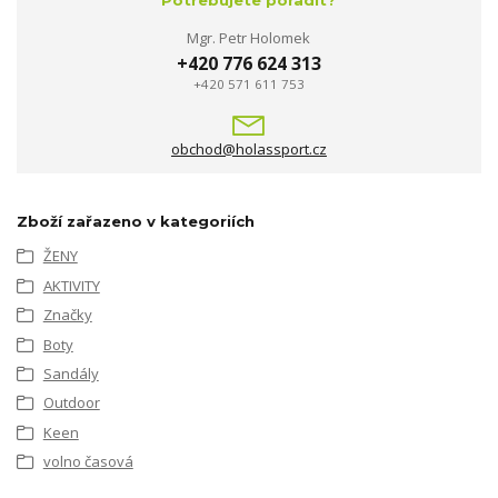
Potřebujete poradit?
Mgr. Petr Holomek
+420 776 624 313
+420 571 611 753
obchod@holassport.cz
Zboží zařazeno v kategoriích
ŽENY
AKTIVITY
Značky
Boty
Sandály
Outdoor
Keen
volno časová