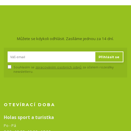
Nepropásněte novinky, akce
a slevy!
Můžete se kdykoli odhlásit. Zasíláme jednou za 14 dní.
Přihlásit se
Souhlasím se
zpracováním osobních údajů
za účelem rozesílky
newsletteru.
OTEVÍRACÍ DOBA
Holas sport a turistka
Po - Pá