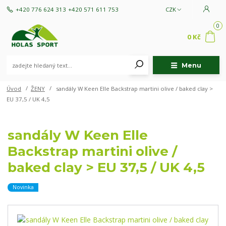
+420 776 624 313
+420 571 611 753
CZK
0
0 Kč
Menu
Úvod
ŽENY
sandály W Keen Elle Backstrap martini olive / baked clay >
EU 37,5 / UK 4,5
sandály W Keen Elle
Backstrap martini olive /
baked clay > EU 37,5 / UK 4,5
Novinka