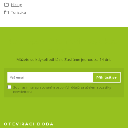
Hiking
Turistika
Nepropásněte novinky, akce
a slevy!
Můžete se kdykoli odhlásit. Zasíláme jednou za 14 dní.
Přihlásit se
Souhlasím se
zpracováním osobních údajů
za účelem rozesílky
newsletteru.
OTEVÍRACÍ DOBA