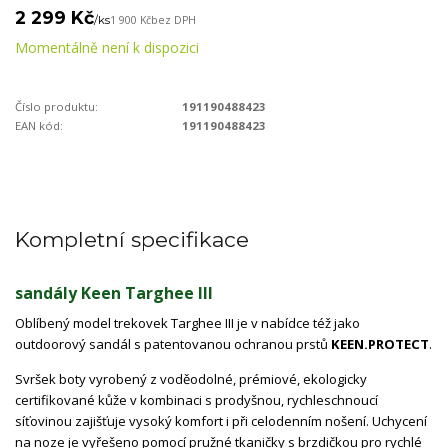
2 299 Kč
/
ks
1 900 Kč
bez DPH
Momentálně není k dispozici
Číslo produktu:
191190488423
EAN kód:
191190488423
Kompletní specifikace
sandály Keen Targhee III
Oblíbený model trekovek Targhee III je v nabídce též jako
outdoorový sandál s patentovanou ochranou prstů
KEEN.PROTECT
.
Svršek boty vyrobený z voděodolné, prémiové, ekologicky
certifikované kůže v kombinaci s prodyšnou, rychleschnoucí
síťovinou zajišťuje vysoký komfort i při celodenním nošení. Uchycení
na noze je vyřešeno pomocí pružné tkaničky s brzdičkou pro rychlé