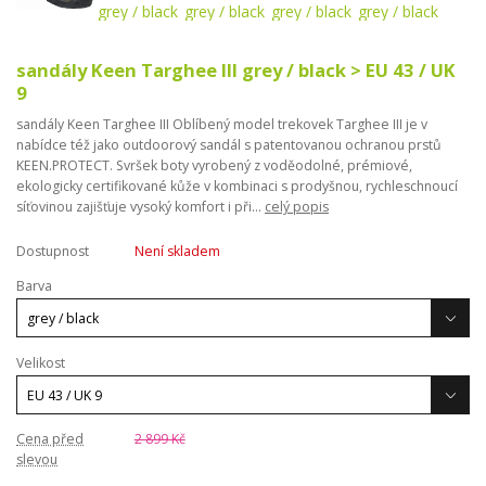
sandály Keen Targhee III grey / black > EU 43 / UK
9
sandály Keen Targhee III Oblíbený model trekovek Targhee III je v
nabídce též jako outdoorový sandál s patentovanou ochranou prstů
KEEN.PROTECT. Svršek boty vyrobený z voděodolné, prémiové,
ekologicky certifikované kůže v kombinaci s prodyšnou, rychleschnoucí
síťovinou zajišťuje vysoký komfort i při...
celý popis
Dostupnost
Není skladem
Barva
Velikost
Cena před
2 899 Kč
slevou