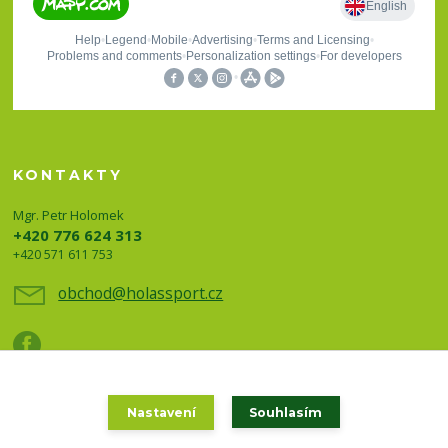
KONTAKTY
Mgr. Petr Holomek
+420 776 624 313
+420 571 611 753
obchod@holassport.cz
Nastavení
Souhlasím
Holas sport a turistika 2020