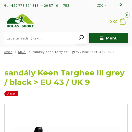
+420 776 624 313
+420 571 611 753
CZK
0
0 Kč
Menu
Úvod
MUŽI
sandály Keen Targhee III grey / black > EU 43 / UK 9
sandály Keen Targhee III grey
/ black > EU 43 / UK 9
Akce