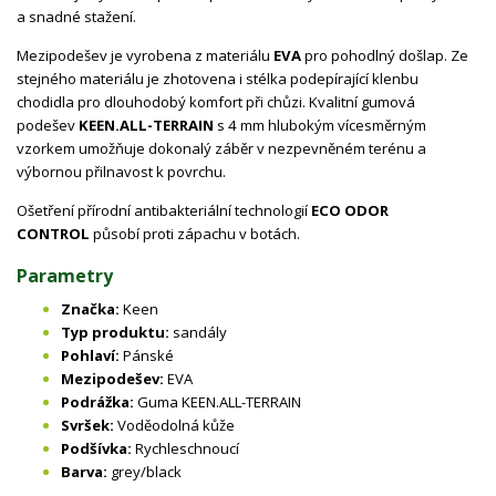
a snadné stažení.
Mezipodešev je vyrobena z materiálu
EVA
pro pohodlný došlap. Ze
stejného materiálu je zhotovena i stélka podepírající klenbu
chodidla pro dlouhodobý komfort při chůzi. Kvalitní gumová
podešev
KEEN.ALL-TERRAIN
s 4 mm hlubokým vícesměrným
vzorkem umožňuje dokonalý záběr v nezpevněném terénu a
výbornou přilnavost k povrchu.
Ošetření přírodní antibakteriální technologií
ECO ODOR
CONTROL
působí proti zápachu v botách.
Parametry
Značka:
Keen
Typ produktu:
sandály
Pohlaví:
Pánské
Mezipodešev:
EVA
Podrážka:
Guma KEEN.ALL-TERRAIN
Svršek:
Voděodolná kůže
Podšívka:
Rychleschnoucí
Barva:
grey/black