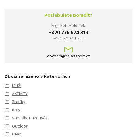
Potřebujete poradit?
Mgr. Petr Holomek
+420 776 624 313
+420 571 611 753
obchod@holassport.cz
Zboží zařazeno v kategoriích
MUŽI
AKTIVITY
Značky
Boty
Sandály, nazouvák
Outdoor
Keen