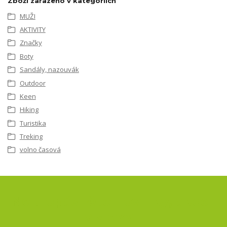
Zboží zařazeno v kategoriích
MUŽI
AKTIVITY
Značky
Boty
Sandály, nazouvák
Outdoor
Keen
Hiking
Turistika
Treking
volno časová
Nepropásněte novinky, akce
a slevy!