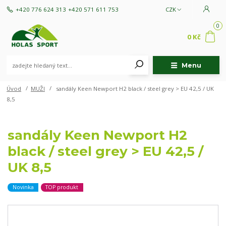
+420 776 624 313
+420 571 611 753
CZK
0
0 Kč
Menu
Úvod
MUŽI
sandály Keen Newport H2 black / steel grey > EU 42,5 / UK
8,5
sandály Keen Newport H2
black / steel grey > EU 42,5 /
UK 8,5
Novinka
TOP produkt