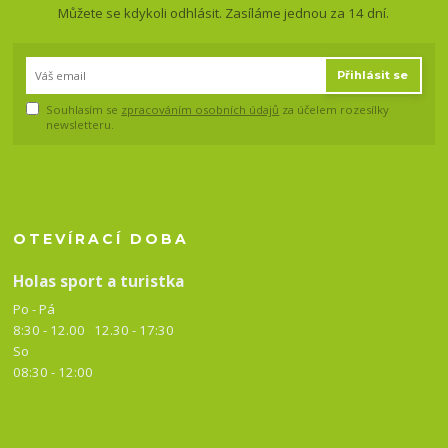
Můžete se kdykoli odhlásit. Zasíláme jednou za 14 dní.
Přihlásit se
Souhlasím se
zpracováním osobních údajů
za účelem rozesílky
newsletteru.
OTEVÍRACÍ DOBA
Holas sport a turistka
Po - Pá
8:30 - 12.00 12.30 -
17:30
So
08:30 - 12:00