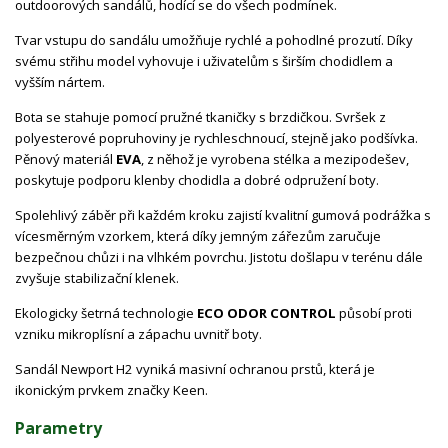
outdoorových sandálů, hodící se do všech podmínek.
Tvar vstupu do sandálu umožňuje rychlé a pohodlné prozutí. Díky
svému střihu model vyhovuje i uživatelům s širším chodidlem a
vyšším nártem.
Bota se stahuje pomocí pružné tkaničky s brzdičkou. Svršek z
polyesterové popruhoviny je rychleschnoucí, stejně jako podšívka.
Pěnový materiál
EVA
, z něhož je vyrobena stélka a mezipodešev,
poskytuje podporu klenby chodidla a dobré odpružení boty.
Spolehlivý záběr při každém kroku zajistí kvalitní gumová podrážka s
vícesměrným vzorkem, která díky jemným zářezům zaručuje
bezpečnou chůzi i na vlhkém povrchu. Jistotu došlapu v terénu dále
zvyšuje stabilizační klenek.
Ekologicky šetrná technologie
ECO ODOR CONTROL
působí proti
vzniku mikroplísní a zápachu uvnitř boty.
Sandál Newport H2 vyniká masivní ochranou prstů, která je
ikonickým prvkem značky Keen.
Parametry