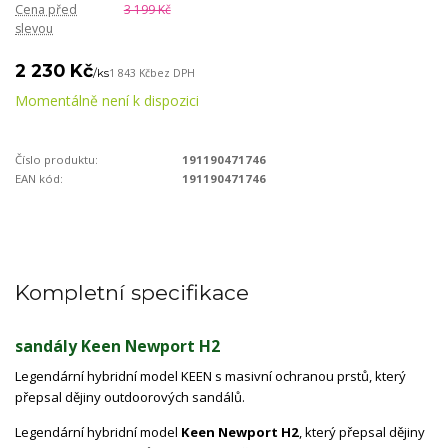
Cena před
3 199 Kč
slevou
2 230 Kč
/
ks
1 843 Kč
bez DPH
Momentálně není k dispozici
Číslo produktu:
191190471746
EAN kód:
191190471746
Kompletní specifikace
sandály Keen Newport H2
Legendární hybridní model KEEN s masivní ochranou prstů, který
přepsal dějiny outdoorových sandálů.
Legendární hybridní model
Keen Newport H2
, který přepsal dějiny