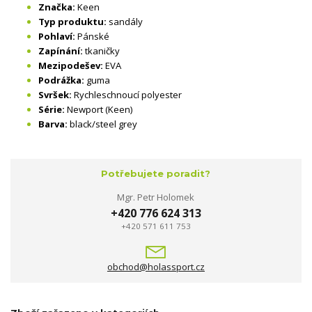
Značka:
Keen
Typ produktu:
sandály
Pohlaví:
Pánské
Zapínání:
tkaničky
Mezipodešev:
EVA
Podrážka:
guma
Svršek:
Rychleschnoucí polyester
Série:
Newport (Keen)
Barva:
black/steel grey
Potřebujete poradit?
Mgr. Petr Holomek
+420 776 624 313
+420 571 611 753
obchod@holassport.cz