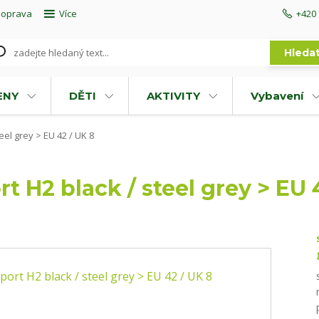
doprava
Více
+420 
Hleda
ENY
DĚTI
AKTIVITY
Vybavení
el grey > EU 42 / UK 8
 H2 black / steel grey > EU 