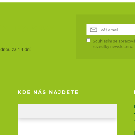
vinky, akce
Souhlasím se
zpracová
rozesílky newsletteru.
ednou za 14 dní.
KDE NÁS NAJDETE