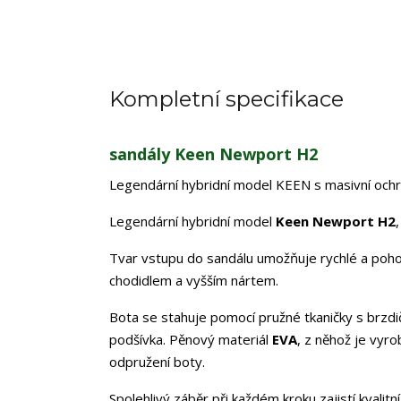
Kompletní specifikace
sandály Keen Newport H2
Legendární hybridní model KEEN s masivní ochr
Legendární hybridní model
Keen Newport H2
Tvar vstupu do sandálu umožňuje rychlé a pohod
chodidlem a vyšším nártem.
Bota se stahuje pomocí pružné tkaničky s brzdi
podšívka. Pěnový materiál
EVA
, z něhož je vyr
odpružení boty.
Spolehlivý záběr při každém kroku zajistí kva