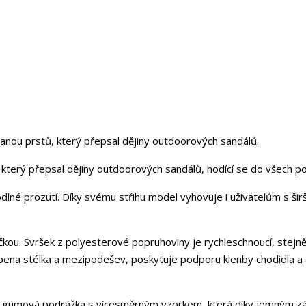
anou prstů, který přepsal dějiny outdoorových sandálů.
, který přepsal dějiny outdoorových sandálů, hodící se do všech p
lné prozutí. Díky svému střihu model vyhovuje i uživatelům s šir
čkou. Svršek z polyesterové popruhoviny je rychleschnoucí, stejně
obena stélka a mezipodešev, poskytuje podporu klenby chodidla a
litní gumová podrážka s vícesměrným vzorkem, která díky jemným 