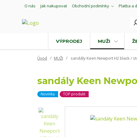
O nás
Jak nakupovat
Obchodní podmínky
Platba a 
VÝPRODEJ
MUŽI
Ž
Úvod
MUŽI
sandály Keen Newport H2 black / ste
sandály Keen Newport
Novinka
TOP produkt