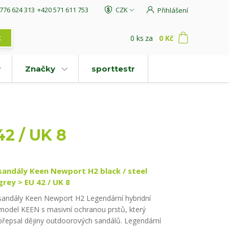
776 624 313
+420 571 611 753
CZK
Přihlášení
0
ks
za
0 Kč
t
Značky
sporttestr
42 / UK 8
sandály Keen Newport H2 black / steel
grey > EU 42 / UK 8
sandály Keen Newport H2 Legendární hybridní
model KEEN s masivní ochranou prstů, který
přepsal dějiny outdoorových sandálů. Legendární