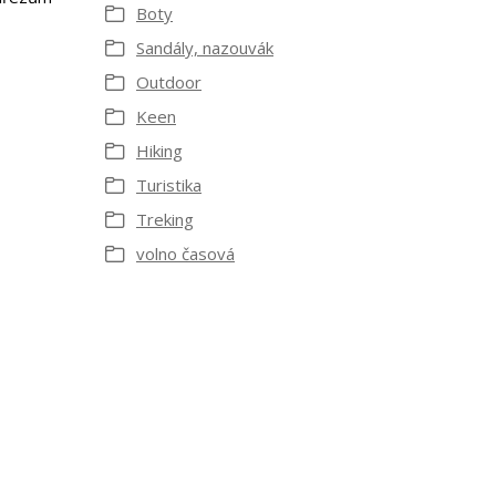
Boty
Sandály, nazouvák
Outdoor
Keen
Hiking
Turistika
Treking
volno časová