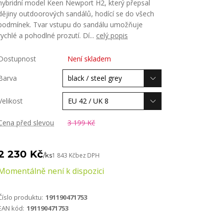
hybridní model Keen Newport H2, který přepsal
dějiny outdoorových sandálů, hodící se do všech
podmínek. Tvar vstupu do sandálu umožňuje
rychlé a pohodlné prozutí. Dí...
celý popis
Dostupnost
Není skladem
Barva
Velikost
Cena před slevou
3 199 Kč
2 230 Kč
/
ks
1 843 Kč
bez DPH
Momentálně není k dispozici
Číslo produktu:
191190471753
EAN kód:
191190471753