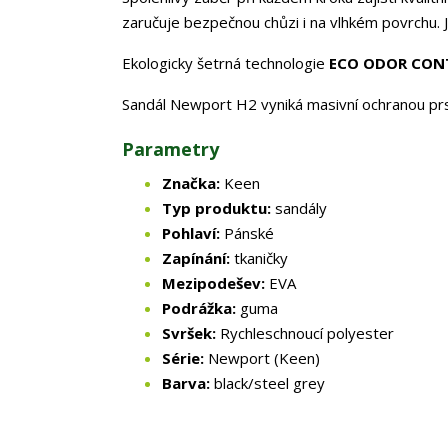
zaručuje bezpečnou chůzi i na vlhkém povrchu. Ji
Ekologicky šetrná technologie
ECO ODOR CON
Sandál Newport H2 vyniká masivní ochranou prs
Parametry
Značka:
Keen
Typ produktu:
sandály
Pohlaví:
Pánské
Zapínání:
tkaničky
Mezipodešev:
EVA
Podrážka:
guma
Svršek:
Rychleschnoucí polyester
Série:
Newport (Keen)
Barva:
black/steel grey