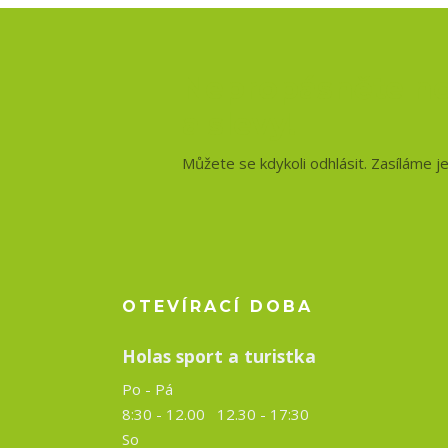
Nepropásněte no
a slevy!
Můžete se kdykoli odhlásit. Zasíláme j
OTEVÍRACÍ DOBA
Holas sport a turistka
Po - Pá
8:30 - 12.00 12.30 -
17:30
So