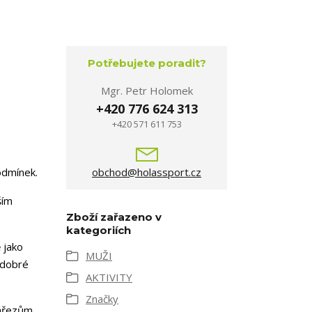
Potřebujete poradit?
Mgr. Petr Holomek
+420 776 624 313
+420 571 611 753
odmínek.
obchod@holassport.cz
ším
Zboží zařazeno v
kategoriích
 jako
MUŽI
 dobré
AKTIVITY
Značky
zářezům