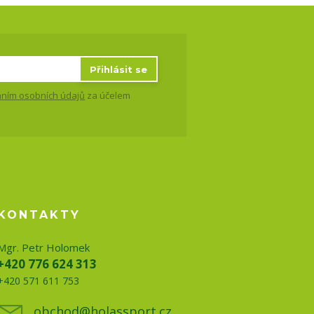
Přihlásit se
ním osobních údajů
za účelem
KONTAKTY
Mgr. Petr Holomek
+420 776 624 313
+420 571 611 753
obchod@holassport.cz