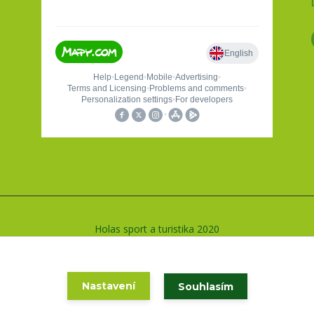
Holas sport a turistika 2020
Vytvořeno na
Eshop-rychle.cz
Nastavení
Souhlasím