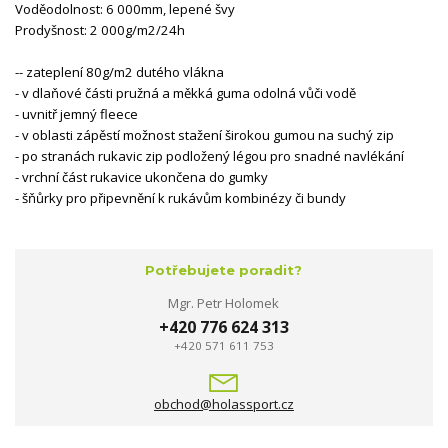
Voděodolnost: 6 000mm, lepené švy
Prodyšnost: 2 000g/m2/24h
-- zateplení 80g/m2 dutého vlákna
- v dlaňové části pružná a měkká guma odolná vůči vodě
- uvnitř jemný fleece
- v oblasti zápěstí možnost stažení širokou gumou na suchý zip
- po stranách rukavic zip podložený légou pro snadné navlékání
- vrchní část rukavice ukončena do gumky
- šňůrky pro připevnění k rukávům kombinézy či bundy
Potřebujete poradit?
Mgr. Petr Holomek
+420 776 624 313
+420 571 611 753
obchod@holassport.cz