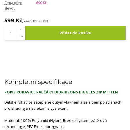
Cena před
690 Kč
slevou
599 Kč
/
ks
495 Kč
bez DPH
Přidat do košíku
Kompletní specifikace
POPIS RUKAVICE PALČÁKY DIDRIKSONS BIGGLES ZIP MITTEN
Dětské rukavice zateplené dutým vláknem a se zipem po stranách
pro snadnější navlékání a vyslékání.
Materiál: 100% Polyamid (Nylon), Breeze systém, zátěrová
technologie, PFC Free impregnace