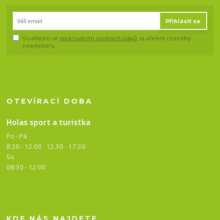
Přihlásit se
Souhlasím se
zpracováním osobních údajů
za účelem rozesílky
newsletteru.
OTEVÍRACÍ DOBA
Holas sport a turistka
Po - Pá
8:30 - 12.00 12.30 -
17:30
So
08:30 - 12:00
KDE NÁS NAJDETE