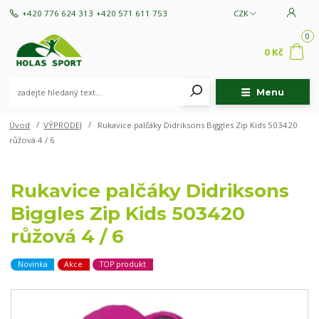
+420 776 624 313
+420 571 611 753
CZK
0
0 Kč
Menu
Úvod
VÝPRODEJ
Rukavice palčáky Didriksons Biggles Zip Kids 503420
růžová 4 / 6
Rukavice palčáky Didriksons
Biggles Zip Kids 503420
růžová 4 / 6
Novinka
Akce
TOP produkt