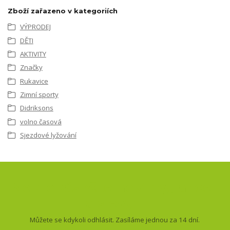
Zboží zařazeno v kategoriích
VÝPRODEJ
DĚTI
AKTIVITY
Značky
Rukavice
Zimní sporty
Didriksons
volno časová
Sjezdové lyžování
Nepropásněte novinky, akce
a slevy!
Můžete se kdykoli odhlásit. Zasíláme jednou za 14 dní.