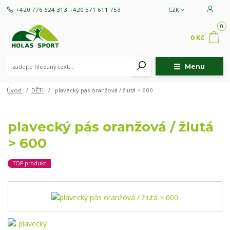
+420 776 624 313
+420 571 611 753
CZK
0
0 Kč
Menu
Úvod
DĚTI
plavecký pás oranžová / žlutá > 600
plavecký pás oranžová / žlutá
> 600
TOP produkt