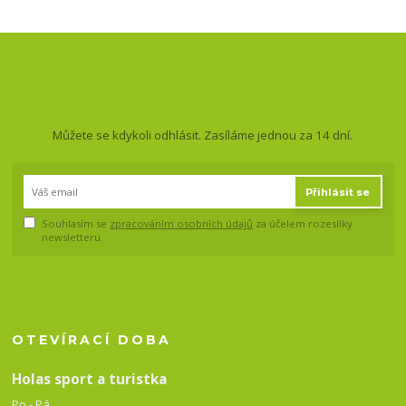
Nepropásněte novinky, akce
a slevy!
Můžete se kdykoli odhlásit. Zasíláme jednou za 14 dní.
Přihlásit se
Souhlasím se
zpracováním osobních údajů
za účelem rozesílky
newsletteru.
OTEVÍRACÍ DOBA
Holas sport a turistka
Po - Pá