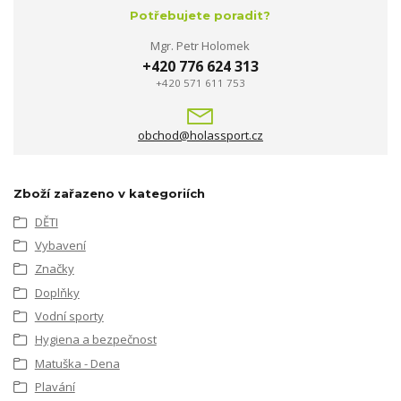
Potřebujete poradit?
Mgr. Petr Holomek
+420 776 624 313
+420 571 611 753
obchod@holassport.cz
Zboží zařazeno v kategoriích
DĚTI
Vybavení
Značky
Doplňky
Vodní sporty
Hygiena a bezpečnost
Matuška - Dena
Plavání