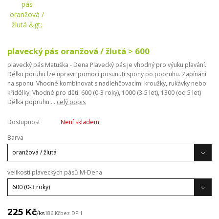
plavecký pás oranžová / žlutá > 600
plavecký pás Matuška - Dena Plavecký pás je vhodný pro výuku plavání.
Délku poruhu lze upravit pomocí posunutí spony po popruhu. Zapínání
na sponu. Vhodné kombinovat s nadlehčovacími kroužky, rukávky nebo
křidélky. Vhodné pro děti: 600 (0-3 roky), 1000 (3-5 let), 1300 (od 5 let)
Délka popruhu:...
celý popis
Dostupnost
Není skladem
Barva
velikosti plaveckých pásů M-Dena
225 Kč
/
ks
186 Kč
bez DPH