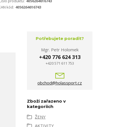
Číslo produktu:
4056264616743
EAN kód:
4056264616743
Potřebujete poradit?
Mgr. Petr Holomek
+420 776 624 313
+420 571 611 753
obchod@holassport.cz
Zboží zařazeno v
kategoriích
ŽENY
AKTIVITY