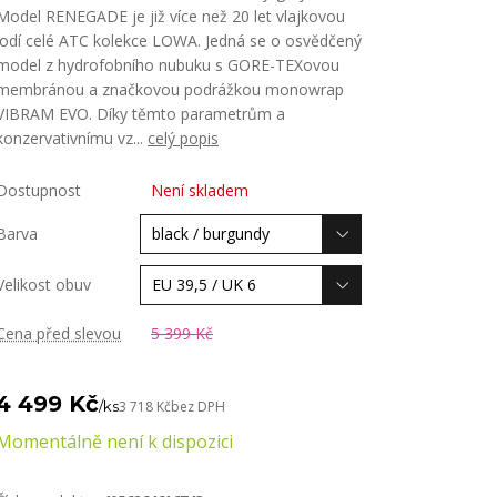
Model RENEGADE je již více než 20 let vlajkovou
lodí celé ATC kolekce LOWA. Jedná se o osvědčený
model z hydrofobního nubuku s GORE-TEXovou
membránou a značkovou podrážkou monowrap
VIBRAM EVO. Díky těmto parametrům a
konzervativnímu vz...
celý popis
Dostupnost
Není skladem
Barva
Velikost obuv
Cena před slevou
5 399 Kč
4 499 Kč
/
ks
3 718 Kč
bez DPH
Momentálně není k dispozici