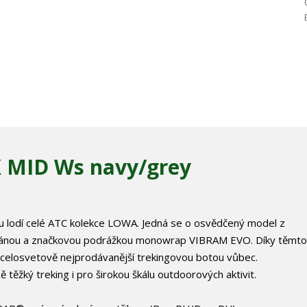
MID Ws navy/grey
ou lodí celé ATC kolekce LOWA. Jedná se o osvědčený model z
nou a značkovou podrážkou monowrap VIBRAM EVO. Díky těmto
celosvetově nejprodávanější trekingovou botou vůbec.
těžký treking i pro širokou škálu outdoorových aktivit.