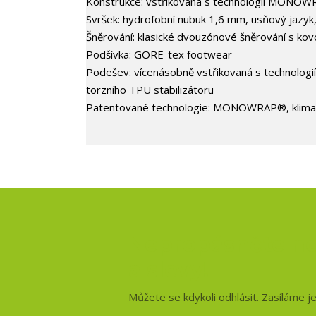
Konstrukce: vstřikovaná s technologií MONO
Svršek: hydrofobní nubuk 1,6 mm, usňový jazyk, 
Šněrování: klasické dvouzónové šněrování s kovo
Podšívka: GORE-tex footwear
Podešev: vícenásobně vstřikovaná s technol
torzního TPU stabilizátoru
Patentované technologie: MONOWRAP®, klima
Nepropásněte no
a slevy!
Můžete se kdykoli odhlásit. Zasíláme j