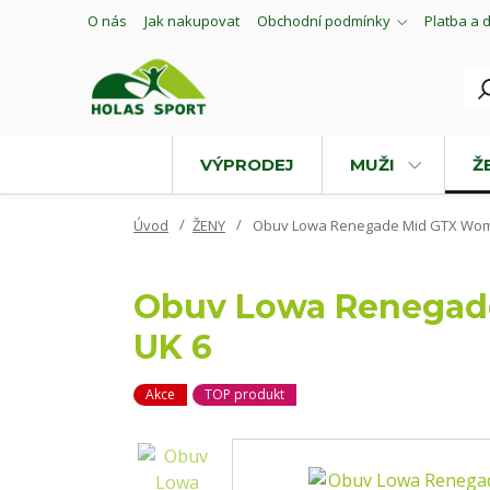
O nás
Jak nakupovat
Obchodní podmínky
Platba a 
VÝPRODEJ
MUŽI
Ž
Úvod
ŽENY
Obuv Lowa Renegade Mid GTX Women
Obuv Lowa Renegade
UK 6
Akce
TOP produkt