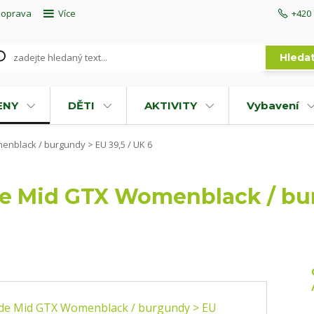
doprava
Více
+420 
Hleda
ENY
DĚTI
AKTIVITY
Vybavení
black / burgundy > EU 39,5 / UK 6
 Mid GTX Womenblack / burg