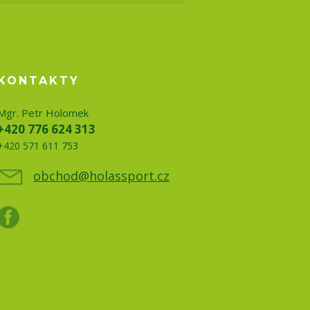
KONTAKTY
Mgr. Petr Holomek
+420 776 624 313
+420 571 611 753
obchod@holassport.cz