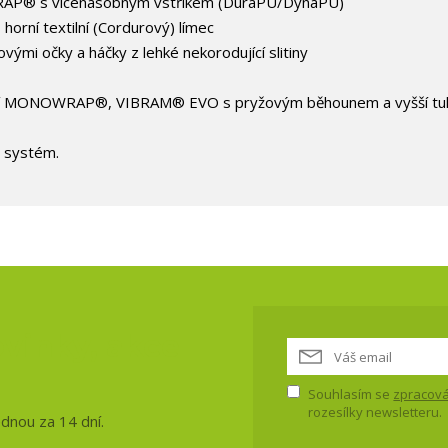
WRAP® s vícenásobným vstřikem (DuraPU/DynaPU)
horní textilní (Cordurový) límec
vými očky a háčky z lehké nekorodující slitiny
ogií MONOWRAP®, VIBRAM® EVO s pryžovým běhounem a vyšší tu
 systém.
vinky, akce
Souhlasím se
zpracová
rozesílky newsletteru.
ednou za 14 dní.