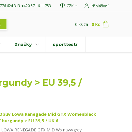
776 624 313
+420 571 611 753
CZK
Přihlášení
0
ks
za
0 Kč
t
Značky
sporttestr
undy > EU 39,5 /
Obuv Lowa Renegade Mid GTX Womenblack
/ burgundy > EU 39,5 / UK 6
LOWA RENEGADE GTX MID Ws navy/grey