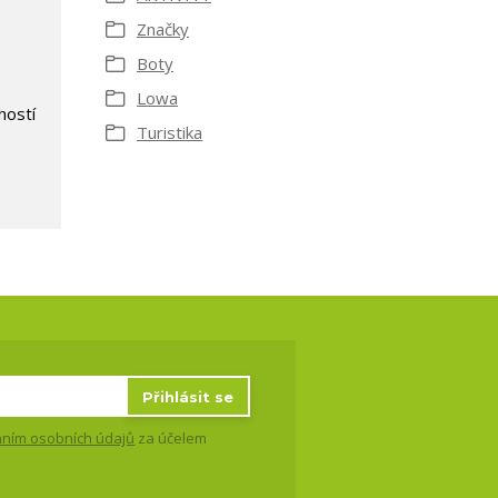
Značky
Boty
Lowa
hostí
Turistika
Přihlásit se
ním osobních údajů
za účelem